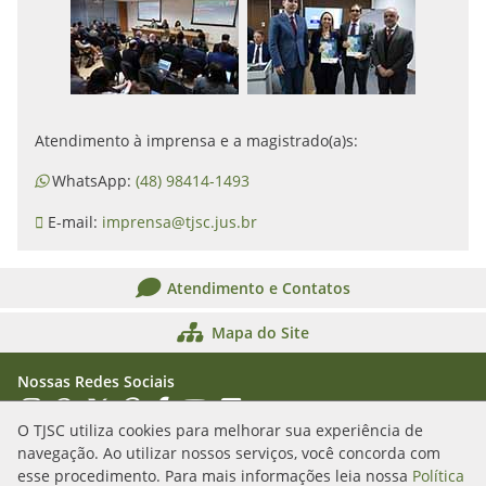
Atendimento à imprensa e a magistrado(a)s:
WhatsApp:
(48) 98414-1493
E-mail:
imprensa@tjsc.jus.br
Atendimento e Contatos
Mapa do Site
Nossas Redes Sociais
Acessar Instagram
Acessar WhatsApp
Acessar X
Acessar Threads
Acessar Facebook
Acessar YouTube
Acessar Flickr
Acessar SoundCloud
O TJSC utiliza cookies para melhorar sua experiência de
navegação. Ao utilizar nossos serviços, você concorda com
Rua Álvaro Millen da Silveira, n. 208
esse procedimento. Para mais informações leia nossa
Política