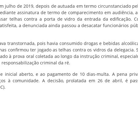
m julho de 2019, depois de autuada em termo circunstanciado pel
a mediante assinatura de termo de comparecimento em audiência, 
sar telhas contra a porta de vidro da entrada da edificação. C
atisfeita, a denunciada ainda passou a desacatar funcionários púb
tava transtornada, pois havia consumido drogas e bebidas alcoólic
mas confirmou ter jogado as telhas contra os vidros da delegacia.
iado à prova oral coletada ao longo da instrução criminal, especia
responsabilização criminal da ré.
 inicial aberto, e ao pagamento de 10 dias-multa. A pena priv
iços à comunidade. A decisão, prolatada em 26 de abril, é pas
C).