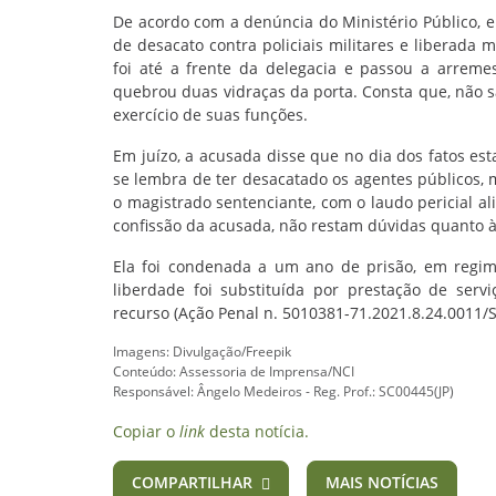
De acordo com a denúncia do Ministério Público, e
de desacato contra policiais militares e liberad
foi até a frente da delegacia e passou a arremes
quebrou duas vidraças da porta. Consta que, não s
exercício de suas funções.
Em juízo, a acusada disse que no dia dos fatos es
se lembra de ter desacatado os agentes públicos, 
o magistrado sentenciante, com o laudo pericial al
confissão da acusada, não restam dúvidas quanto à 
Ela foi condenada a um ano de prisão, em regime
liberdade foi substituída por prestação de serv
recurso (Ação Penal n. 5010381-71.2021.8.24.0011/S
Imagens: Divulgação/Freepik
Conteúdo: Assessoria de Imprensa/NCI
Responsável: Ângelo Medeiros - Reg. Prof.: SC00445(JP)
Copiar o
link
desta notícia.
COMPARTILHAR
MAIS NOTÍCIAS