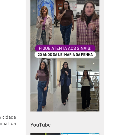
e cidade
minal da
YouTube