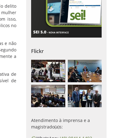
o delito
a mulher
om isso,
licos no
as e não
 Segundo
Flickr
lmente a
ativa de
sível de
Atendimento à imprensa e a
magistrado(a)s: