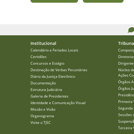
Institucional
Tribuna
Calendário e Feriados Locais
Composi
Certidões
Diretoria
Concursos e Estágio
Dirigente
Destinação de Verbas Pecuniárias
Núcleo d
Ações Col
Diário da Justiça Eletrônico
Órgãos A
Documentação
Órgãos J
Estrutura Judiciária
Presidên
Galeria de Presidentes
Primeira 
Identidade e Comunicação Visual
Segunda 
Missão e Visão
Sessões 
Organograma
Suspensã
Visite o TJSC
Terceira 