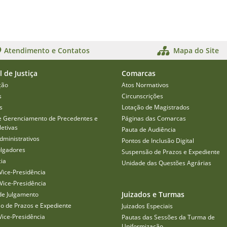
Atendimento e Contatos
Mapa do Site
l de Justiça
Comarcas
ção
Atos Normativos
s
Circunscrições
s
Lotação de Magistrados
e Gerenciamento de Precedentes e
Páginas das Comarcas
etivas
Pauta de Audiência
dministrativos
Pontos de Inclusão Digital
ulgadores
Suspensão de Prazos e Expediente
cia
Unidade das Questões Agrárias
Vice-Presidência
Vice-Presidência
Juizados e Turmas
de Julgamento
o de Prazos e Expediente
Juizados Especiais
Vice-Presidência
Pautas das Sessões da Turma de
Uniformização