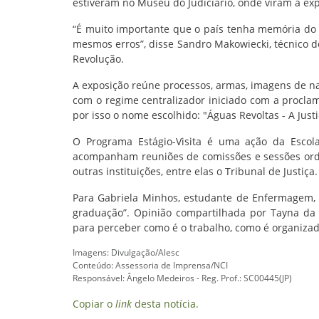
estiveram no Museu do Judiciário, onde viram a exp
“É muito importante que o país tenha memória do 
mesmos erros”, disse Sandro Makowiecki, técnico d
Revolução.
A exposição reúne processos, armas, imagens de na
com o regime centralizador iniciado com a proclam
por isso o nome escolhido: "Águas Revoltas - A Just
O Programa Estágio-Visita é uma ação da Escola
acompanham reuniões de comissões e sessões ordiná
outras instituições, entre elas o Tribunal de Justiça.
Para Gabriela Minhos, estudante de Enfermagem, “
graduação”. Opinião compartilhada por Tayna da 
para perceber como é o trabalho, como é organizad
Imagens: Divulgação/Alesc
Conteúdo: Assessoria de Imprensa/NCI
Responsável: Ângelo Medeiros - Reg. Prof.: SC00445(JP)
Copiar o
link
desta notícia.