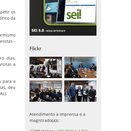
petir os
órico da
formismo
nistas -
Flickr
ro dias,
isitas a
a para a
ias, deu
AL).
Atendimento à imprensa e a
magistrado(a)s: