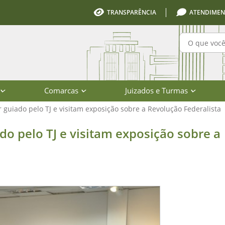
TRANSPARÊNCIA
ATENDIMEN
Pesquisa
Comarcas
Juizados e Turmas
 guiado pelo TJ e visitam exposição sobre a Revolução Federalista
J e visitam exposição sobre a Revol
do pelo TJ e visitam exposição sobre a