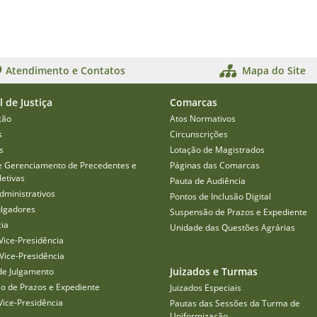
Atendimento e Contatos
Mapa do Site
l de Justiça
Comarcas
ção
Atos Normativos
s
Circunscrições
s
Lotação de Magistrados
e Gerenciamento de Precedentes e
Páginas das Comarcas
etivas
Pauta de Audiência
dministrativos
Pontos de Inclusão Digital
ulgadores
Suspensão de Prazos e Expediente
cia
Unidade das Questões Agrárias
Vice-Presidência
Vice-Presidência
Juizados e Turmas
de Julgamento
o de Prazos e Expediente
Juizados Especiais
Vice-Presidência
Pautas das Sessões da Turma de
Uniformização