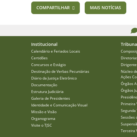
COMPARTILHAR
MAIS NOTÍCIAS
Institucional
Tribuna
Calendário e Feriados Locais
Composi
Certidões
Diretoria
Concursos e Estágio
Dirigente
Destinação de Verbas Pecuniárias
Núcleo d
Ações Col
Diário da Justiça Eletrônico
Órgãos A
Documentação
Órgãos J
Estrutura Judiciária
Presidên
Galeria de Presidentes
Primeira 
Identidade e Comunicação Visual
Segunda 
Missão e Visão
Sessões 
Organograma
Suspensã
Visite o TJSC
Terceira 