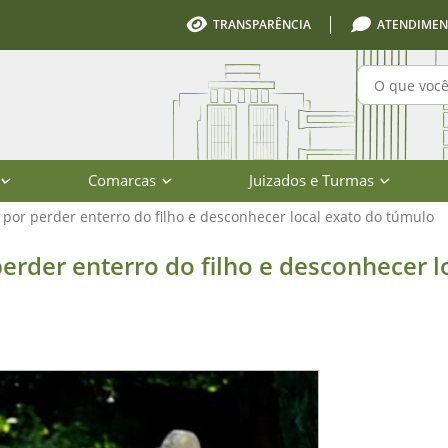
TRANSPARÊNCIA
ATENDIMEN
Pesquisa
Comarcas
Juizados e Turmas
 por perder enterro do filho e desconhecer local exato do túmulo
terro do filho e desconhecer local e
erder enterro do filho e desconhecer l