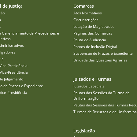
l de Justiça
Comarcas
ção
Atos Normativos
s
Circunscrições
s
Lotação de Magistrados
e Gerenciamento de Precedentes e
Páginas das Comarcas
etivas
Pauta de Audiência
dministrativos
Pontos de Inclusão Digital
ulgadores
Suspensão de Prazos e Expediente
cia
Unidade das Questões Agrárias
Vice-Presidência
Vice-Presidência
Juizados e Turmas
de Julgamento
o de Prazos e Expediente
Juizados Especiais
Vice-Presidência
Pautas das Sessões da Turma de
Uniformização
Pautas das Sessões das Turmas Recu
Turmas de Recursos e de Uniformiza
Legislação