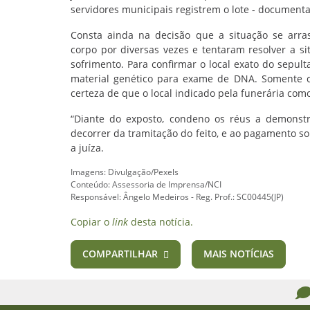
servidores municipais registrem o lote - document
Consta ainda na decisão que a situação se arra
corpo por diversas vezes e tentaram resolver a s
sofrimento. Para confirmar o local exato do sepult
material genético para exame de DNA. Somente co
certeza de que o local indicado pela funerária co
“Diante do exposto, condeno os réus a demonstr
decorrer da tramitação do feito, e ao pagamento sol
a juíza.
Imagens: Divulgação/Pexels
Conteúdo: Assessoria de Imprensa/NCI
Responsável: Ângelo Medeiros - Reg. Prof.: SC00445(JP)
Copiar o
link
desta notícia.
COMPARTILHAR
MAIS NOTÍCIAS