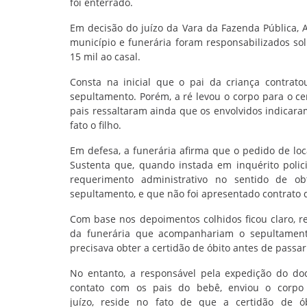
foi enterrado.
Em decisão do juízo da Vara da Fazenda Pública, A
município e funerária foram responsabilizados so
15 mil ao casal.
Consta na inicial que o pai da criança contrato
sepultamento. Porém, a ré levou o corpo para o c
pais ressaltaram ainda que os envolvidos indicaram
fato o filho.
Em defesa, a funerária afirma que o pedido de loca
Sustenta que, quando instada em inquérito polici
requerimento administrativo no sentido de ob
sepultamento, e que não foi apresentado contrato d
Com base nos depoimentos colhidos ficou claro, 
da funerária que acompanhariam o sepultamento
precisava obter a certidão de óbito antes de passar
No entanto, a responsável pela expedição do d
contato com os pais do bebê, enviou o corpo 
juízo, reside no fato de que a certidão de ó