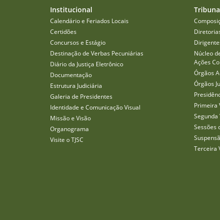
Institucional
Tribuna
Calendário e Feriados Locais
Composi
Certidões
Diretoria
Concursos e Estágio
Dirigente
Destinação de Verbas Pecuniárias
Núcleo d
Ações Col
Diário da Justiça Eletrônico
Órgãos A
Documentação
Órgãos J
Estrutura Judiciária
Presidên
Galeria de Presidentes
Primeira 
Identidade e Comunicação Visual
Segunda 
Missão e Visão
Sessões 
Organograma
Suspensã
Visite o TJSC
Terceira 