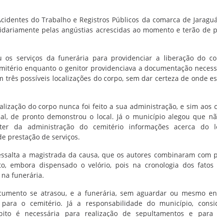
cidentes do Trabalho e Registros Públicos da comarca de Jaraguá
lidariamente pelas angústias acrescidas ao momento e terão de 
u os serviços da funerária para providenciar a liberação do c
emitério enquanto o genitor providenciava a documentação necess
 três possíveis localizações do corpo, sem dar certeza de onde es
lização do corpo nunca foi feito a sua administração, e sim aos c
al, de pronto demonstrou o local. Já o município alegou que nã
ter da administração do cemitério informações acerca do l
e prestação de serviços.
ressalta a magistrada da causa, que os autores combinaram com 
, embora dispensado o velório, pois na cronologia dos fatos
 na funerária.
ocumento se atrasou, e a funerária, sem aguardar ou mesmo e
para o cemitério. Já a responsabilidade do município, consi
bito é necessária para realização de sepultamentos e para