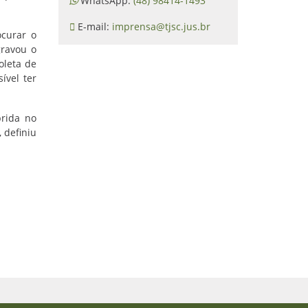
WhatsApp:
(48) 98414-1493
E-mail:
imprensa@tjsc.jus.br
ocurar o
gravou o
oleta de
ível ter
prida no
 definiu