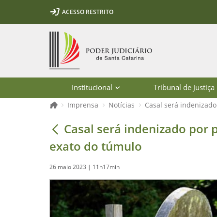
Ir para o conteúdo
Ir para a ferramenta de acessibilidade - Rybená
Ir para o menu principal
Ir para a pesquisa
Ir para o rodapé
Ir para a página inicial
ACESSO RESTRITO
1
2
3
5
6
7
Página inicial
Institucional
Tribunal de Justiça
Página inicial
Imprensa
Notícias
Casal será indenizado
Casal será indenizado por perder en
Casal será indenizado por p
exato do túmulo
26 maio 2023 | 11h17min