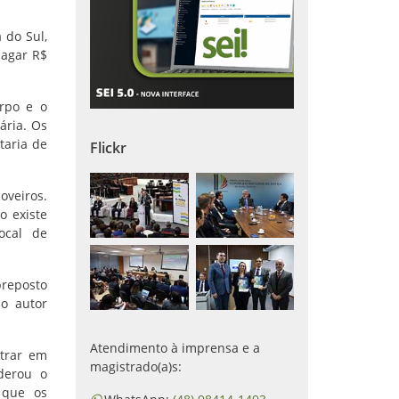
 do Sul,
pagar R$
orpo e o
ária. Os
taria de
Flickr
oveiros.
o existe
ocal de
preposto
 o autor
Atendimento à imprensa e a
ntrar em
magistrado(a)s:
derou o
 que os