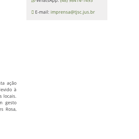
WhatsApp:
(48) 98414-1493
E-mail:
imprensa@tjsc.jus.br
sta ação
devido à
 locais.
m gesto
es Rosa,