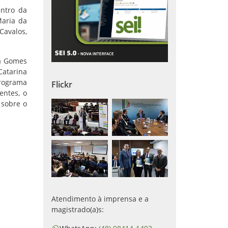
entro da
Maria da
Cavalos,
za Gomes
Catarina
programa
Flickr
entes, o
 sobre o
Atendimento à imprensa e a
magistrado(a)s: