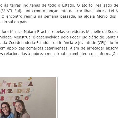
o às terras indígenas de todo o Estado. O ato foi realizado d
5º ATL Sul), junto com o lançamento das cartilhas sobre a Lei 
. O encontro reuniu na semana passada, na aldeia Morro dos 
 do sul do país.
adora técnica Naiara Bracher e pelas servidoras Michelle de Sou
nidade Menstrual é desenvolvida pelo Poder Judiciário de Santa 
id, da Coordenadoria Estadual da Infância e Juventude (CEIJ), do 
com apoio das comarcas catarinenses. Além de arrecadar absorv
ões relacionadas à pobreza menstrual e combater a desinformação