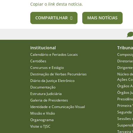
Copiar o
link
desta notícia.
COMPARTILHAR
MAIS NOTÍCIAS
Institucional
Tribuna
Calendário e Feriados Locais
Composi
Certidões
Diretoria
Concursos e Estágio
Dirigente
Destinação de Verbas Pecuniárias
Núcleo d
Ações Col
Diário da Justiça Eletrônico
Órgãos A
Documentação
Órgãos J
Estrutura Judiciária
Presidên
Galeria de Presidentes
Primeira 
Identidade e Comunicação Visual
Segunda 
Missão e Visão
Sessões 
Organograma
Suspensã
Visite o TJSC
Terceira 