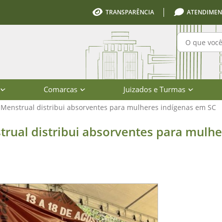
TRANSPARÊNCIA
ATENDIMEN
Pesquisa
Comarcas
Juizados e Turmas
enstrual distribui absorventes para mulheres indígenas em SC
ibui absorventes para mulheres ind
ual distribui absorventes para mulhe