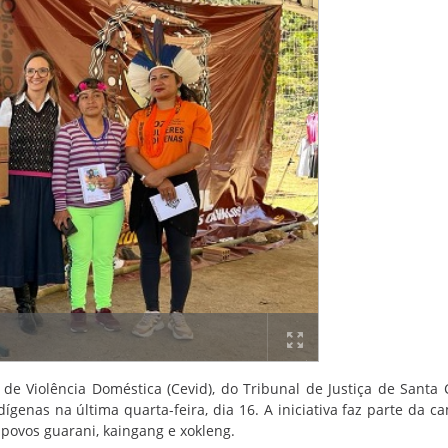
e Violência Doméstica (Cevid), do Tribunal de Justiça de Santa 
dígenas na última quarta-feira, dia 16. A iniciativa faz parte da 
 povos guarani, kaingang e xokleng.