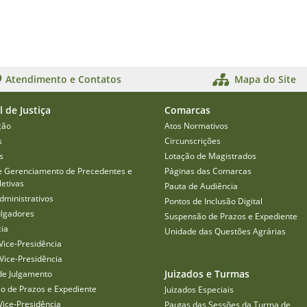
Atendimento e Contatos
Mapa do Site
l de Justiça
Comarcas
ção
Atos Normativos
s
Circunscrições
s
Lotação de Magistrados
e Gerenciamento de Precedentes e
Páginas das Comarcas
etivas
Pauta de Audiência
dministrativos
Pontos de Inclusão Digital
ulgadores
Suspensão de Prazos e Expediente
cia
Unidade das Questões Agrárias
Vice-Presidência
Vice-Presidência
Juizados e Turmas
de Julgamento
o de Prazos e Expediente
Juizados Especiais
Vice-Presidência
Pautas das Sessões da Turma de