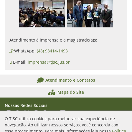
Atendimento à imprensa e a magistrado(a)s:
WhatsApp:
(48) 98414-1493
E-mail:
imprensa@tjsc.jus.br
Atendimento e Contatos
Mapa do Site
Nossas Redes Sociais
Acessar Instagram
Acessar WhatsApp
Acessar X
Acessar Threads
Acessar Facebook
Acessar YouTube
Acessar Flickr
Acessar SoundCloud
O TJSC utiliza cookies para melhorar sua experiência de
navegação. Ao utilizar nossos serviços, você concorda com
Rua Álvaro Millen da Silveira, n. 208
esse procedimento. Para mais informações leia nossa
Política