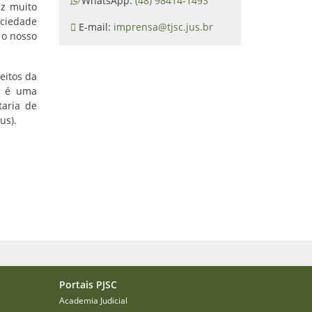
WhatsApp:
(48) 98414-1493
iz muito
ociedade
E-mail:
imprensa@tjsc.jus.br
 o nosso
eitos da
ia é uma
taria de
us).
Portais PJSC
Academia Judicial