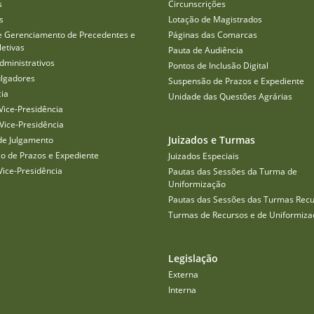
s
Circunscrições
s
Lotação de Magistrados
e Gerenciamento de Precedentes e
Páginas das Comarcas
etivas
Pauta de Audiência
dministrativos
Pontos de Inclusão Digital
ulgadores
Suspensão de Prazos e Expediente
cia
Unidade das Questões Agrárias
Vice-Presidência
Vice-Presidência
Juizados e Turmas
de Julgamento
o de Prazos e Expediente
Juizados Especiais
Vice-Presidência
Pautas das Sessões da Turma de
Uniformização
Pautas das Sessões das Turmas Recu
Turmas de Recursos e de Uniformiza
Legislação
Externa
Interna