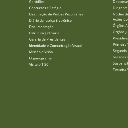
Certidões
Diretoria
Concursos e Estágio
Dirigente
Destinação de Verbas Pecuniárias
Núcleo d
Ações Col
Diário da Justiça Eletrônico
Órgãos A
Documentação
Órgãos J
Estrutura Judiciária
Presidên
Galeria de Presidentes
Primeira 
Identidade e Comunicação Visual
Segunda 
Missão e Visão
Sessões 
Organograma
Suspensã
Visite o TJSC
Terceira 