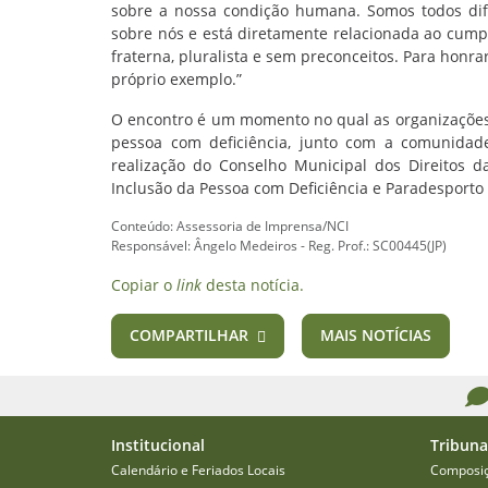
sobre a nossa condição humana. Somos todos dif
sobre nós e está diretamente relacionada ao cump
fraterna, pluralista e sem preconceitos. Para honr
próprio exemplo.”
O encontro é um momento no qual as organizações 
pessoa com deficiência, junto com a comunidad
realização do Conselho Municipal dos Direitos d
Inclusão da Pessoa com Deficiência e Paradesporto
Conteúdo: Assessoria de Imprensa/NCI
Responsável: Ângelo Medeiros - Reg. Prof.: SC00445(JP)
Copiar o
link
desta notícia.
COMPARTILHAR
MAIS NOTÍCIAS
Institucional
Tribuna
Calendário e Feriados Locais
Composi