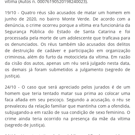
vítima (Autos n. 00076190520198240023).
19/10 - Quatro réus são acusados de matar um homem em
junho de 2020, no bairro Monte Verde. De acordo com a
denúncia, o crime ocorreu porque a vítima era funcionária da
Segurança Pública do Estado de Santa Catarina e foi
processada pela morte de um adolescente que traficava para
os denunciados. Os réus também são acusados dos delitos
de destruição de cadáver e participação em organização
criminosa, além do furto da motocicleta da vítima. Em razão
da cisão dos autos, apenas um réu será julgado nesta data,
os demais já foram submetidos a julgamento (segredo de
justiça).
24/10 - O caso que será apreciado pelos jurados é de um
homem que teria tentado matar sua prima ao colocar uma
faca afiada em seu pescoço. Segundo a acusação, o réu se
prevaleceu da relação familiar que mantinha com a ofendida,
subjugando-a em razão de sua condição de sexo feminino. O
crime ainda teria ocorrido na presença da mãe da vítima
(segredo de justiça).