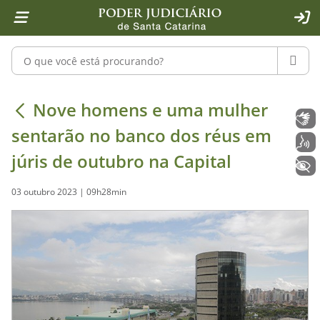
Página inicial
Ir para o conteúdo
Ir para a ferramenta de acessibilidade - Rybená
Ir para o menu principal
Ir para a pesquisa
Ir para o rodapé
Ir para a página inicial
1
2
4
5
6
7
ACE
Pesquisar no portal
PESQU
Nove homens e uma mulher sentarão 
Nove homens e uma mulher
Libras
sentarão no banco dos réus em
Voz
júris de outubro na Capital
+ Acessibilidade
03 outubro 2023 | 09h28min