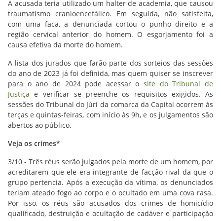
A acusada teria utilizado um halter de academia, que causou
traumatismo cranioencefálico. Em seguida, não satisfeita,
com uma faca, a denunciada cortou o punho direito e a
região cervical anterior do homem. O esgorjamento foi a
causa efetiva da morte do homem.
A lista dos jurados que farão parte dos sorteios das sessões
do ano de 2023 já foi definida, mas quem quiser se inscrever
para o ano de 2024 pode acessar o
site do Tribunal de
Justiça
e verificar se preenche os requisitos exigidos. As
sessões do Tribunal do Júri da comarca da Capital ocorrem às
terças e quintas-feiras, com início às 9h, e os julgamentos são
abertos ao público.
Veja os crimes*
3/10 - Três réus serão julgados pela morte de um homem, por
acreditarem que ele era integrante de facção rival da que o
grupo pertencia. Após a execução da vítima, os denunciados
teriam ateado fogo ao corpo e o ocultado em uma cova rasa.
Por isso, os réus são acusados dos crimes de homicídio
qualificado, destruição e ocultação de cadáver e participação