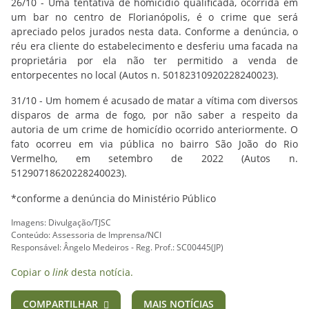
26/10 - Uma tentativa de homicídio qualificada, ocorrida em
um bar no centro de Florianópolis, é o crime que será
apreciado pelos jurados nesta data. Conforme a denúncia, o
réu era cliente do estabelecimento e desferiu uma facada na
proprietária por ela não ter permitido a venda de
entorpecentes no local (Autos n. 50182310920228240023).
31/10 - Um homem é acusado de matar a vítima com diversos
disparos de arma de fogo, por não saber a respeito da
autoria de um crime de homicídio ocorrido anteriormente. O
fato ocorreu em via pública no bairro São João do Rio
Vermelho, em setembro de 2022 (Autos n.
51290718620228240023).
*conforme a denúncia do Ministério Público
Imagens: Divulgação/TJSC
Conteúdo: Assessoria de Imprensa/NCI
Responsável: Ângelo Medeiros - Reg. Prof.: SC00445(JP)
Copiar o
link
desta notícia.
COMPARTILHAR
MAIS NOTÍCIAS