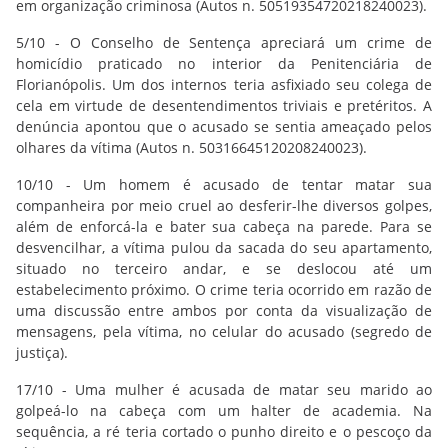
em organização criminosa (Autos n. 50519354720218240023).
5/10 - O Conselho de Sentença apreciará um crime de
homicídio praticado no interior da Penitenciária de
Florianópolis. Um dos internos teria asfixiado seu colega de
cela em virtude de desentendimentos triviais e pretéritos. A
denúncia apontou que o acusado se sentia ameaçado pelos
olhares da vítima (Autos n. 50316645120208240023).
10/10 - Um homem é acusado de tentar matar sua
companheira por meio cruel ao desferir-lhe diversos golpes,
além de enforcá-la e bater sua cabeça na parede. Para se
desvencilhar, a vítima pulou da sacada do seu apartamento,
situado no terceiro andar, e se deslocou até um
estabelecimento próximo. O crime teria ocorrido em razão de
uma discussão entre ambos por conta da visualização de
mensagens, pela vítima, no celular do acusado (segredo de
justiça).
17/10 - Uma mulher é acusada de matar seu marido ao
golpeá-lo na cabeça com um halter de academia. Na
sequência, a ré teria cortado o punho direito e o pescoço da