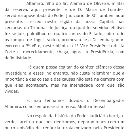
Altamiro, filho do Sr. Alamiro de Oliveira, militar
da reserva, aqui presente, e de D. Maria de Lourdes,
servidora aposentada do Poder Judiciário de SC, também aqui
presente, cresceu nesta região da nossa Capital, nas
cercarias do Tribunal de Justiça, do qual foi servidor efetivo,
fez-se Juiz, palmilhou os quatro cantos do Estado, sobretudo
os campos de Lages, voltou, promoveu-se a Desembargador,
exerceu a 3ª VP e, neste biênio, a 1ª Vice-Presidência desta
Corte e, merecidamente, chega, agora, à Presidência, com
definitividade.
Há quem possa cogitar do caráter efêmero dessa
investidura, a esses, no entanto, não custa relembrar que a
importância das coisas e das causas não está na demora com
que elas acontecem, mas na intensidade com que são
vividas.
E, não tenhamos dúvida, o Desembargador
Altamiro, como sempre, será intenso. Muito intenso!
No resgate da história do Poder Judiciário barriga-
verde, tarefa a que nos dedicamos, deparamo-nos com um
outro episódio de renúncia, protagonizado pelo Presidente