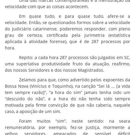
Uma das marcas contemporâneas é a mensuração da
velocidade com que as coisas acontecem.
Em quase tudo, e para quase tudo, afere-se a
velocidade. Então, se questionados formos sobre a velocidade
do Judiciário catarinense, poderemos responder, com pleno
grau de certeza, certificada pela jurimetria (estatística
aplicada à atividade forense), que é de 287 processos por
hora.
Repito: a cada hora 287 processos são julgados em SC,
uma superlativa produtividade fruto da atuação, reafirmo,
dos nossos Servidores e dos nossos Magistrados.
Zelamos para que, como advertido pelos expoentes da
Bossa Nova (Vinícius e Toquinho), na canção “Sei lá ... [a vida
tem sempre razão]”, “a hora do sim” jamais tenha sido um
“descuido do não”, e a hora do não tenha sido sempre
motivada pela firme convicção de que não caberia, naquele
caso, a aposição de um sim.
Foram muitos “sim”, neste sentido: na seara
remuneratória, por exemplo, fez-se Justiça, mormente a
velhos servidores, ameaçados de sensível déficit