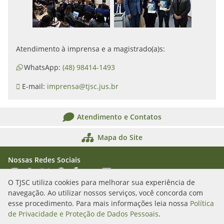
Atendimento à imprensa e a magistrado(a)s:
WhatsApp:
(48) 98414-1493
E-mail:
imprensa@tjsc.jus.br
Atendimento e Contatos
Mapa do Site
Nossas Redes Sociais
Acessar Instagram
Acessar WhatsApp
Acessar X
Acessar Threads
Acessar Facebook
Acessar YouTube
Acessar Flickr
Acessar SoundCloud
O TJSC utiliza cookies para melhorar sua experiência de
navegação. Ao utilizar nossos serviços, você concorda com
Rua Álvaro Millen da Silveira, n. 208
esse procedimento. Para mais informações leia nossa
Política
Florianópolis/SC - CEP: 88020-901
de Privacidade e Proteção de Dados Pessoais
.