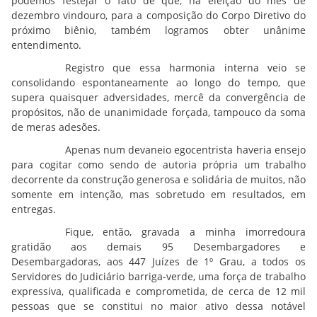
podemos festejar o fato de que, na eleição do mês de
dezembro vindouro, para a composição do Corpo Diretivo do
próximo biênio, também logramos obter unânime
entendimento.
Registro que essa harmonia interna veio se
consolidando espontaneamente ao longo do tempo, que
supera quaisquer adversidades, mercê da convergência de
propósitos, não de unanimidade forçada, tampouco da soma
de meras adesões.
Apenas num devaneio egocentrista haveria ensejo
para cogitar como sendo de autoria própria um trabalho
decorrente da construção generosa e solidária de muitos, não
somente em intenção, mas sobretudo em resultados, em
entregas.
Fique, então, gravada a minha imorredoura
gratidão aos demais 95 Desembargadores e
Desembargadoras, aos 447 Juízes de 1º Grau, a todos os
Servidores do Judiciário barriga-verde, uma força de trabalho
expressiva, qualificada e comprometida, de cerca de 12 mil
pessoas que se constitui no maior ativo dessa notável