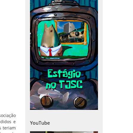
sociação
edidos e
YouTube
s teriam