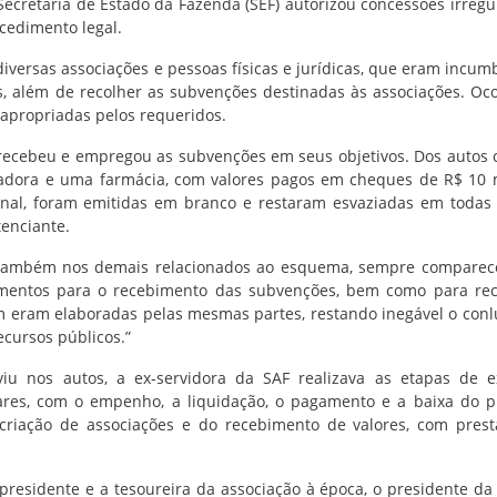
cretaria de Estado da Fazenda (SEF) autorizou concessões irregu
cedimento legal.
diversas associações e pessoas físicas e jurídicas, que eram incum
, além de recolher as subvenções destinadas às associações. Oc
 apropriadas pelos requeridos.
o recebeu e empregou as subvenções em seus objetivos. Dos autos
cadora e uma farmácia, com valores pagos em cheques de R$ 10 
final, foram emitidas em branco e restaram esvaziadas em todas
tenciante.
 também nos demais relacionados ao esquema, sempre comparec
mentos para o recebimento das subvenções, bem como para rec
m eram elaboradas pelas mesmas partes, restando inegável o conl
ecursos públicos.”
u nos autos, a ex-servidora da SAF realizava as etapas de e
lares, com o empenho, a liquidação, o pagamento e a baixa do p
criação de associações e do recebimento de valores, com pres
a presidente e a tesoureira da associação à época, o presidente d