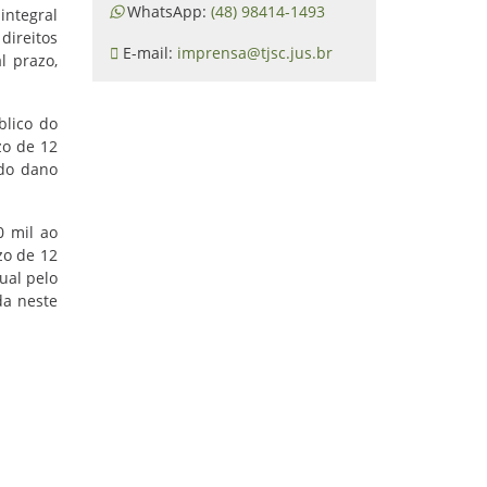
WhatsApp:
(48) 98414-1493
integral
direitos
E-mail:
imprensa@tjsc.jus.br
l prazo,
blico do
zo de 12
 do dano
0 mil ao
zo de 12
dual pelo
da neste