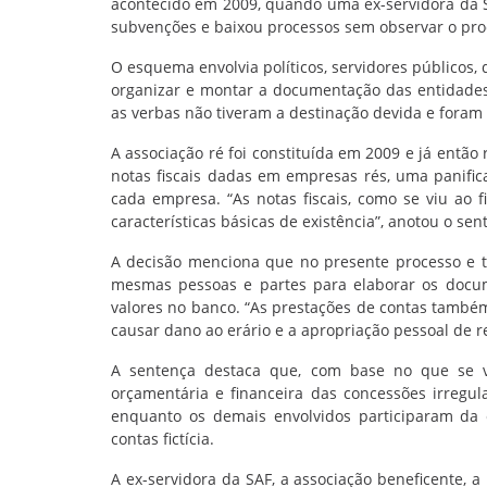
acontecido em 2009, quando uma ex-servidora da Se
subvenções e baixou processos sem observar o pro
O esquema envolvia políticos, servidores públicos, 
organizar e montar a documentação das entidades
as verbas não tiveram a destinação devida e foram
A associação ré foi constituída em 2009 e já entã
notas fiscais dadas em empresas rés, uma panifi
cada empresa. “As notas fiscais, como se viu ao 
características básicas de existência”, anotou o sen
A decisão menciona que no presente processo e
mesmas pessoas e partes para elaborar os docu
valores no banco. “As prestações de contas també
causar dano ao erário e a apropriação pessoal de r
A sentença destaca que, com base no que se vi
orçamentária e financeira das concessões irregu
enquanto os demais envolvidos participaram da 
contas fictícia.
A ex-servidora da SAF, a associação beneficente, 