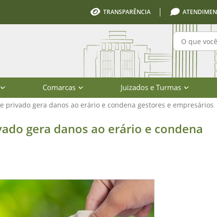
TRANSPARÊNCIA
ATENDIMEN
Pesquisa
Comarcas
Juizados e Turmas
 e privado gera danos ao erário e condena gestores e empresários
a danos ao erário e condena gestore
ivado gera danos ao erário e condena