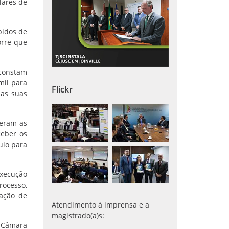
lares de
bidos de
orre que
 constam
mil para
Flickr
 as suas
eram as
eber os
uio para
xecução
rocesso,
tação de
Atendimento à imprensa e a
magistrado(a)s:
a Câmara