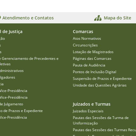
Atendimento e Contatos
Mapa do Site
l de Justiça
Comarcas
ção
Atos Normativos
s
Circunscrições
s
Lotação de Magistrados
e Gerenciamento de Precedentes e
Páginas das Comarcas
etivas
Pauta de Audiência
dministrativos
Pontos de Inclusão Digital
ulgadores
Suspensão de Prazos e Expediente
cia
Unidade das Questões Agrárias
Vice-Presidência
Vice-Presidência
Juizados e Turmas
de Julgamento
o de Prazos e Expediente
Juizados Especiais
Vice-Presidência
Pautas das Sessões da Turma de
Uniformização
Pautas das Sessões das Turmas Recu