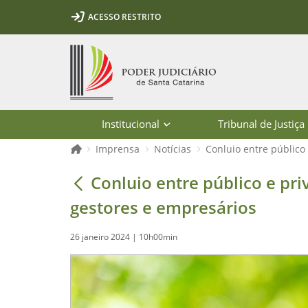
Ir para o conteúdo
Ir para a ferramenta de acessibilidade - Rybená
Ir para o menu principal
Ir para a pesquisa
Ir para o rodapé
Ir para a página inicial
ACESSO RESTRITO
1
2
3
5
6
7
Página inicial
Institucional
Tribunal de Justiça
Página inicial
Imprensa
Notícias
Conluio entre público
Conluio entre público e privado ger
Conluio entre público e pr
gestores e empresários
26 janeiro 2024 | 10h00min