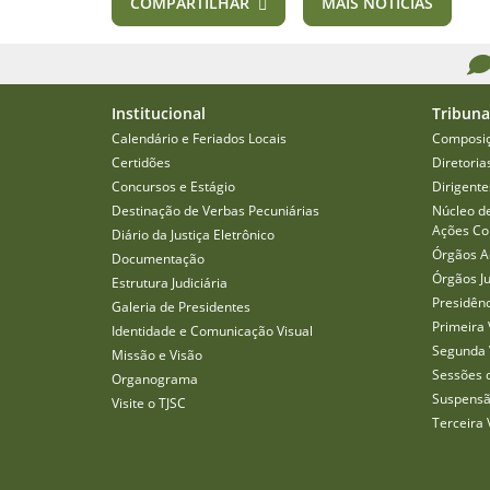
COMPARTILHAR
MAIS NOTÍCIAS
Institucional
Tribuna
Calendário e Feriados Locais
Composi
Certidões
Diretoria
Concursos e Estágio
Dirigente
Destinação de Verbas Pecuniárias
Núcleo d
Ações Col
Diário da Justiça Eletrônico
Órgãos A
Documentação
Órgãos J
Estrutura Judiciária
Presidên
Galeria de Presidentes
Primeira 
Identidade e Comunicação Visual
Segunda 
Missão e Visão
Sessões 
Organograma
Suspensã
Visite o TJSC
Terceira 