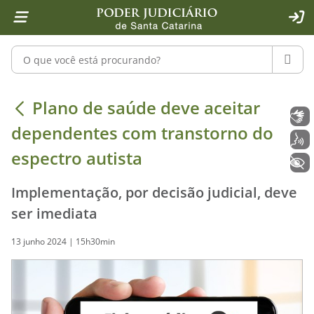
Página inicial
Ir para o conteúdo
Ir para a ferramenta de acessibilidade - Rybená
Ir para o menu principal
Ir para a pesquisa
Ir para o rodapé
Ir para a página inicial
1
2
4
5
6
7
ACE
Pesquisar no portal
PESQU
Plano de saúde deve aceitar depend
Plano de saúde deve aceitar
Libras
dependentes com transtorno do
Voz
espectro autista
+ Acessibilidade
Implementação, por decisão judicial, deve
ser imediata
13 junho 2024 | 15h30min