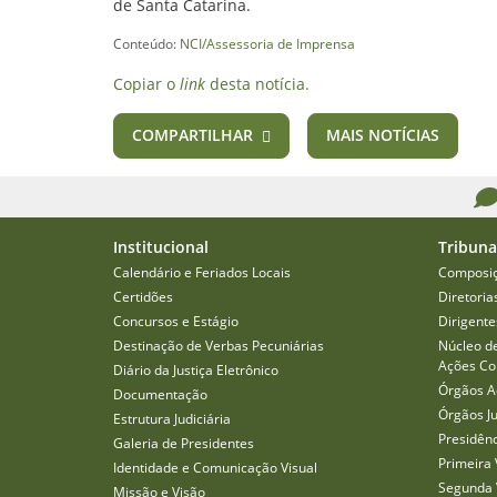
de Santa Catarina.
Conteúdo:
NCI/Assessoria de Imprensa
Copiar o
link
desta notícia.
COMPARTILHAR
MAIS NOTÍCIAS
Institucional
Tribuna
Calendário e Feriados Locais
Composi
Certidões
Diretoria
Concursos e Estágio
Dirigente
Destinação de Verbas Pecuniárias
Núcleo d
Ações Col
Diário da Justiça Eletrônico
Órgãos A
Documentação
Órgãos J
Estrutura Judiciária
Presidên
Galeria de Presidentes
Primeira 
Identidade e Comunicação Visual
Segunda 
Missão e Visão