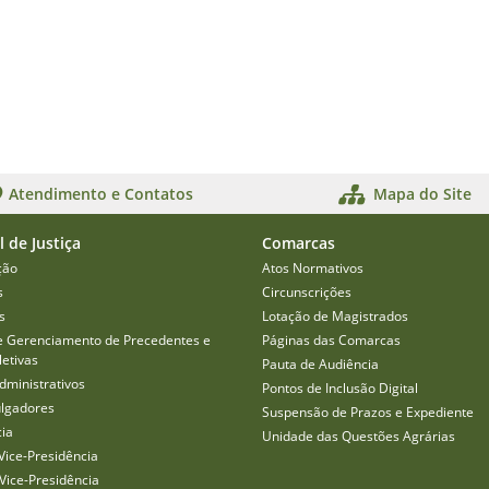
Atendimento e Contatos
Mapa do Site
l de Justiça
Comarcas
ção
Atos Normativos
s
Circunscrições
s
Lotação de Magistrados
e Gerenciamento de Precedentes e
Páginas das Comarcas
etivas
Pauta de Audiência
dministrativos
Pontos de Inclusão Digital
ulgadores
Suspensão de Prazos e Expediente
cia
Unidade das Questões Agrárias
Vice-Presidência
Vice-Presidência