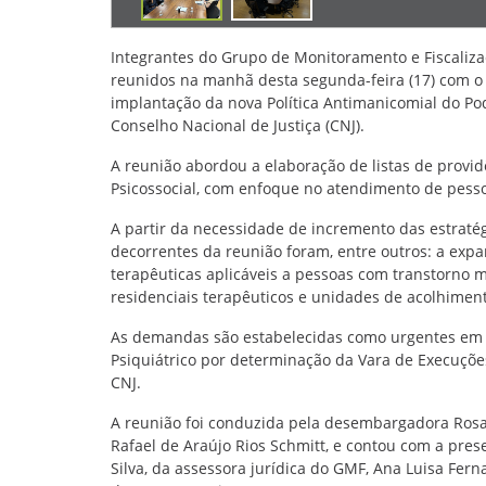
Integrantes do Grupo de Monitoramento e Fiscaliza
reunidos na manhã desta segunda-feira (17) com o s
implantação da nova Política Antimanicomial do Pod
Conselho Nacional de Justiça (CNJ).
A reunião abordou a elaboração de listas de provi
Psicossocial, com enfoque no atendimento de pesso
A partir da necessidade de incremento das estrat
decorrentes da reunião foram, entre outros: a ex
terapêuticas aplicáveis a pessoas com transtorno m
residenciais terapêuticos e unidades de acolhimen
As demandas são estabelecidas como urgentes em c
Psiquiátrico por determinação da Vara de Execuções
CNJ.
A reunião foi conduzida pela desembargadora Rosan
Rafael de Araújo Rios Schmitt, e contou com a pres
Silva, da assessora jurídica do GMF, Ana Luisa Fer