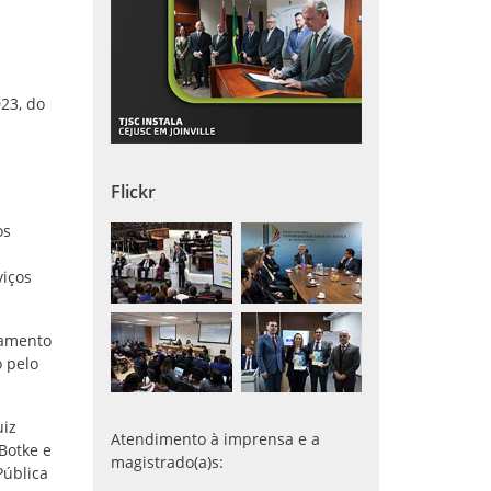
23, do
Flickr
os
viços
tamento
o pelo
uiz
Atendimento à imprensa e a
Botke e
magistrado(a)s:
Pública