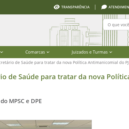
TRANSPARÊNCIA
ATENDIMEN
Pesquisa
Comarcas
Juizados e Turmas
etário de Saúde para tratar da nova Política Antimanicomial do P
e para tratar da nova Política Anti
o de Saúde para tratar da nova Polític
 do MPSC e DPE