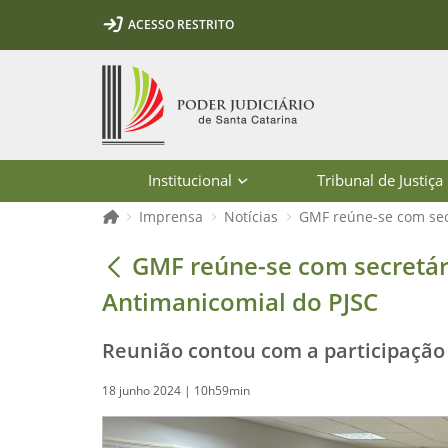
Ir para o conteúdo
Ir para a ferramenta de acessibilidade - Rybená
Ir para o menu principal
Ir para a pesquisa
Ir para o rodapé
Ir para a página inicial
ACESSO RESTRITO
1
2
3
5
6
7
Página inicial
Institucional
Tribunal de Justiça
Página inicial
Imprensa
Notícias
GMF reúne-se com secr
GMF reúne-se com secretário de Saúd
GMF reúne-se com secretári
Antimanicomial do PJSC
Reunião contou com a participação
18 junho 2024 | 10h59min