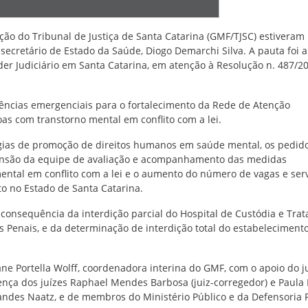
ção do Tribunal de Justiça de Santa Catarina (GMF/TJSC) estiveram
ecretário de Estado da Saúde, Diogo Demarchi Silva. A pauta foi a
er Judiciário em Santa Catarina, em atenção à Resolução n. 487/20
dências emergenciais para o fortalecimento da Rede de Atenção
as com transtorno mental em conflito com a lei.
égias de promoção de direitos humanos em saúde mental, os pedid
pansão da equipe de avaliação e acompanhamento das medidas
ental em conflito com a lei e o aumento do número de vagas e ser
to no Estado de Santa Catarina.
onsequência da interdição parcial do Hospital de Custódia e Tra
 Penais, e da determinação de interdição total do estabeleciment
e Portella Wolff, coordenadora interina do GMF, com o apoio do j
ença dos juízes Raphael Mendes Barbosa (juiz-corregedor) e Paula 
nandes Naatz, e de membros do Ministério Público e da Defensoria 