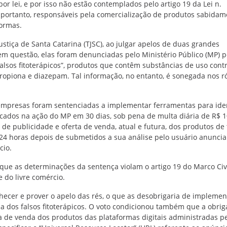
r lei, e por isso não estão contemplados pelo artigo 19 da Lei n.
, portanto, responsáveis pela comercialização de produtos sabida
formas.
Justiça de Santa Catarina (TJSC), ao julgar apelos de duas grandes
em questão, elas foram denunciadas pelo Ministério Público (MP) p
lsos fitoterápicos”, produtos que contêm substâncias de uso contr
propiona e diazepam. Tal informação, no entanto, é sonegada nos r
 empresas foram sentenciadas a implementar ferramentas para iden
cados na ação do MP em 30 dias, sob pena de multa diária de R$ 1
 publicidade e oferta de venda, atual e futura, dos produtos de
é 24 horas depois de submetidos a sua análise pelo usuário anuncia
cio.
ue as determinações da sentença violam o artigo 19 do Marco Civ
e do livre comércio.
ecer e prover o apelo das rés, o que as desobrigaria de implemen
a dos falsos fitoterápicos. O voto condicionou também que a obri
 de venda dos produtos das plataformas digitais administradas p