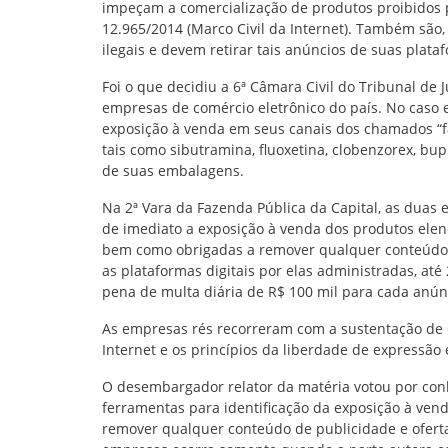
impeçam a comercialização de produtos proibidos po
12.965/2014 (Marco Civil da Internet). Também são
ilegais e devem retirar tais anúncios de suas plata
Foi o que decidiu a 6ª Câmara Civil do Tribunal de 
empresas de comércio eletrônico do país. No caso 
exposição à venda em seus canais dos chamados “fa
tais como sibutramina, fluoxetina, clobenzorex, bu
de suas embalagens.
Na 2ª Vara da Fazenda Pública da Capital, as duas
de imediato a exposição à venda dos produtos elen
bem como obrigadas a remover qualquer conteúdo de
as plataformas digitais por elas administradas, at
pena de multa diária de R$ 100 mil para cada anún
As empresas rés recorreram com a sustentação de q
Internet e os princípios da liberdade de expressão 
O desembargador relator da matéria votou por conh
ferramentas para identificação da exposição à vend
remover qualquer conteúdo de publicidade e oferta