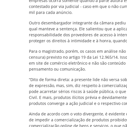
empresas ocorra somente quando a parte autora esp
contestado por via judicial - caso em que o não c
mil para cada anúncio.
Outro desembargador integrante da câmara pediu v
qual manteve a sentença. Ele salientou que a aplica
responsabilidade dos provedores de acesso à inter
proteger os direitos à intimidade e à honra, quando
Para o magistrado, porém, os casos em análise não 
censura) previsto no artigo 19 da Lei 12.965/14. Is
em site de comércio eletrônico e não são conteúdo
pensamento ou comunicação.
“Dito de forma direta: a presente lide não versa s
de expressão, mas, sim, diz respeito à comerciali
pode acarretar sérios riscos à saúde pública, o que
Civil. E mais, produtos ilícitos prévia e devidamen
produtos converge a ação judicial e o respectivo co
Ainda de acordo com o voto divergente, é evidente 
de impedir a comercialização de produtos proibidos
comercialização online de bens e serviços, o que nã