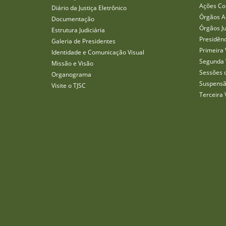
Ações Col
Diário da Justiça Eletrônico
Órgãos A
Documentação
Órgãos J
Estrutura Judiciária
Presidên
Galeria de Presidentes
Primeira 
Identidade e Comunicação Visual
Segunda 
Missão e Visão
Sessões 
Organograma
Suspensã
Visite o TJSC
Terceira 