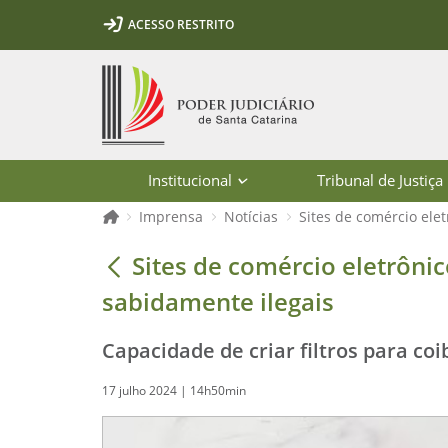
Ir para o conteúdo
Ir para a ferramenta de acessibilidade - Rybená
Ir para o menu principal
Ir para a pesquisa
Ir para o rodapé
Ir para a página inicial
ACESSO RESTRITO
1
2
3
5
6
7
Página inicial
Institucional
Tribunal de Justiça
Página inicial
Imprensa
Notícias
Sites de comércio elet
Sites de comércio eletrônico são pr
Sites de comércio eletrônic
sabidamente ilegais
Capacidade de criar filtros para coib
17 julho 2024 | 14h50min