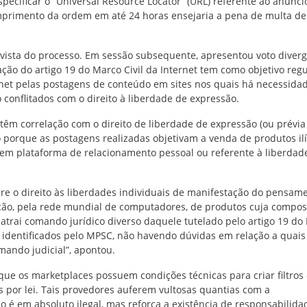
ecificar o “Universal Resource Locator” (URL) referente ao anúnci
umprimento da ordem em até 24 horas ensejaria a pena de multa de
ista do processo. Em sessão subsequente, apresentou voto diver
ção do artigo 19 do Marco Civil da Internet tem como objetivo regu
net pelas postagens de conteúdo em sites nos quais há necessida
 conflitados com o direito à liberdade de expressão.
têm correlação com o direito de liberdade de expressão (ou prévia
so porque as postagens realizadas objetivam a venda de produtos ilí
 em plataforma de relacionamento pessoal ou referente à liberdad
obre o direito às liberdades individuais de manifestação do pensam
zação, pela rede mundial de computadores, de produtos cuja compos
 atrai comando jurídico diverso daquele tutelado pelo artigo 19 do
te identificados pelo MPSC, não havendo dúvidas em relação a quais
mando judicial”, apontou.
que os marketplaces possuem condições técnicas para criar filtros
 por lei. Tais provedores auferem vultosas quantias com a
o é em absoluto ilegal, mas reforça a existência de responsabilida