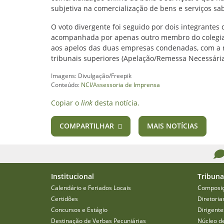
subjetiva na comercialização de bens e serviços sa
O voto divergente foi seguido por dois integrantes 
acompanhada por apenas outro membro do colegia
aos apelos das duas empresas condenadas, com a m
tribunais superiores (Apelação/Remessa Necessária
Imagens: Divulgação/Freepik
Conteúdo:
NCI/Assessoria de Imprensa
Copiar o
link
desta notícia.
COMPARTILHAR
MAIS NOTÍCIAS
Institucional
Tribuna
Calendário e Feriados Locais
Composi
Certidões
Diretoria
Concursos e Estágio
Dirigente
Destinação de Verbas Pecuniárias
Núcleo d