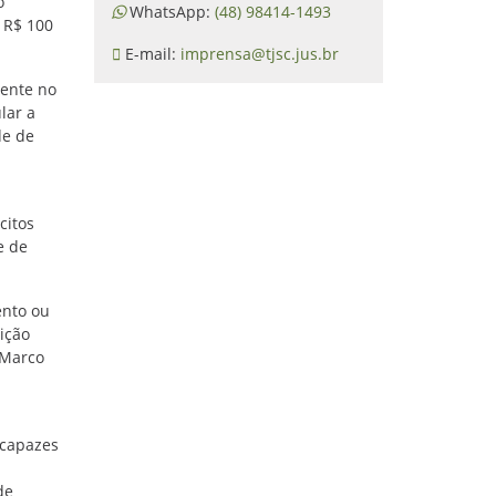
o
WhatsApp:
(48) 98414-1493
 R$ 100
E-mail:
imprensa@tjsc.jus.br
gente no
lar a
de de
citos
e de
ento ou
ição
 Marco
 capazes
de