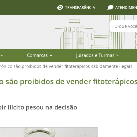
TRANSPARÊNCIA
ATENDIMEN
Pesquisa
Comarcas
Juizados e Turmas
rônico são proibidos de vender fitoterápicos sabidamente ilegais
oibidos de vender fitoterápicos sabi
o são proibidos de vender fitoterápico
ir ilícito pesou na decisão