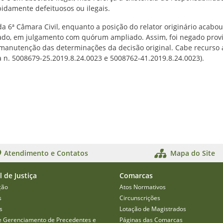
bidamente defeituosos ou ilegais.
da 6ª Câmara Civil, enquanto a posição do relator originário acabou
do, em julgamento com quórum ampliado. Assim, foi negado prov
anutenção das determinações da decisão original. Cabe recurso 
 n. 5008679-25.2019.8.24.0023 e 5008762-41.2019.8.24.0023).
Atendimento e Contatos
Mapa do Site
l de Justiça
Comarcas
ção
Atos Normativos
s
Circunscrições
s
Lotação de Magistrados
e Gerenciamento de Precedentes e
Páginas das Comarcas