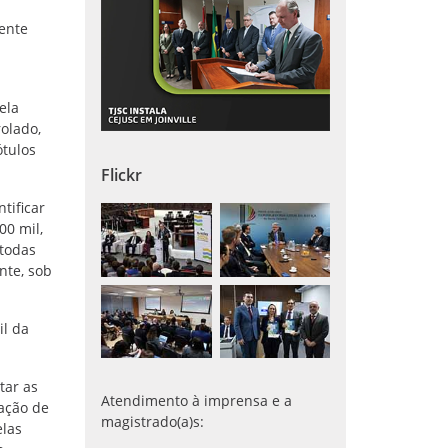
mente
ela
olado,
ótulos
Flickr
tificar
00 mil,
 todas
nte, sob
il da
tar as
Atendimento à imprensa e a
gação de
magistrado(a)s:
elas