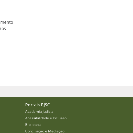
imento
aos
Portais PJSC
Academia Judicial
Acessibilidade e Inclusão
Biblioteca
Conciliação e Mediação