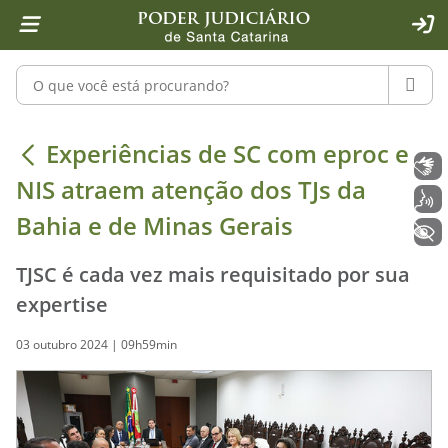
Página inicial
Ir para o conteúdo
Ir para a ferramenta de acessibilidade - Rybená
Ir para o menu principal
Ir para a pesquisa
Ir para o rodapé
Ir para a página inicial
1
2
4
5
6
7
ACE
Pesquisar no portal
PESQU
Experiências de SC com eproc e NIS 
Experiências de SC com eproc e
Libras
NIS atraem atenção dos TJs da
Voz
Bahia e de Minas Gerais
+ Acessibilidade
TJSC é cada vez mais requisitado por sua
expertise
03 outubro 2024 | 09h59min