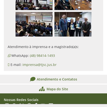
Atendimento à imprensa e a magistrado(a)s:
WhatsApp:
(48) 98414-1493
E-mail:
imprensa@tjsc.jus.br
Atendimento e Contatos
Mapa do Site
Nossas Redes Sociais
Acessar Instagram
Acessar WhatsApp
Acessar X
Acessar Threads
Acessar Facebook
Acessar YouTube
Acessar Flickr
Acessar SoundCloud