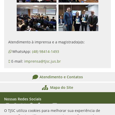
Atendimento à imprensa e a magistrado(a)s:
WhatsApp:
(48) 98414-1493
E-mail:
imprensa@tjsc.jus.br
Atendimento e Contatos
Mapa do Site
Nossas Redes Sociais
Acessar Instagram
Acessar WhatsApp
Acessar X
Acessar Threads
Acessar Facebook
Acessar YouTube
Acessar Flickr
Acessar SoundCloud
O TJSC utiliza cookies para melhorar sua experiência de