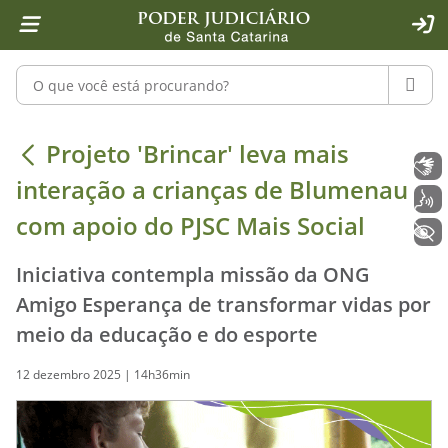
Página inicial
Ir para o conteúdo
Ir para a ferramenta de acessibilidade - Rybená
Ir para o menu principal
Ir para a pesquisa
Ir para o rodapé
Ir para a página inicial
1
2
4
5
6
7
ACE
Pesquisar no portal
PESQU
Projeto 'Brincar' leva mais interaç
Projeto 'Brincar' leva mais
Libras
interação a crianças de Blumenau
Voz
com apoio do PJSC Mais Social
+ Acessibilidade
Iniciativa contempla missão da ONG
Amigo Esperança de transformar vidas por
meio da educação e do esporte
12 dezembro 2025 | 14h36min