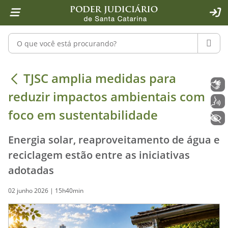
Página inicial
Ir para o conteúdo
Ir para a ferramenta de acessibilidade - Rybená
Ir para o menu principal
Ir para a pesquisa
Ir para o rodapé
Ir para a página inicial
1
2
4
5
6
7
ACE
Pesquisar no portal
PESQU
TJSC amplia medidas para reduzir i
TJSC amplia medidas para
Libras
reduzir impactos ambientais com
Voz
foco em sustentabilidade
+ Acessibilidade
Energia solar, reaproveitamento de água e
reciclagem estão entre as iniciativas
adotadas
02 junho 2026 | 15h40min