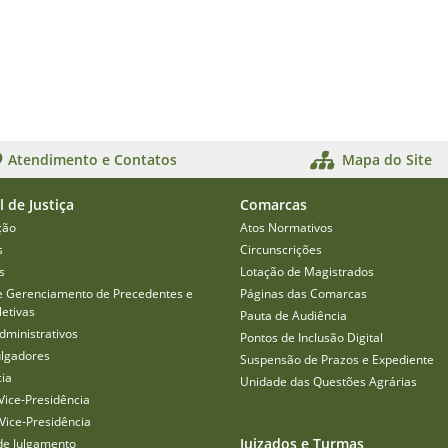
Atendimento e Contatos
Mapa do Site
l de Justiça
Comarcas
ção
Atos Normativos
s
Circunscrições
s
Lotação de Magistrados
e Gerenciamento de Precedentes e
Páginas das Comarcas
etivas
Pauta de Audiência
dministrativos
Pontos de Inclusão Digital
ulgadores
Suspensão de Prazos e Expediente
cia
Unidade das Questões Agrárias
Vice-Presidência
Vice-Presidência
Juizados e Turmas
de Julgamento