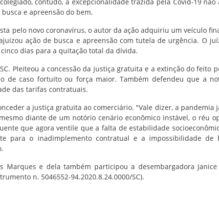
colegiado, contudo, a excepcionalidade trazida pela Covid-19 não 
r busca e apreensão do bem.
sta pelo novo coronavírus, o autor da ação adquiriu um veículo fin
ajuizou ação de busca e apreensão com tutela de urgência. O juí
inco dias para a quitação total da dívida.
. Pleiteou a concessão da justiça gratuita e a extinção do feito p
ão de caso fortuito ou força maior. Também defendeu que a not
ade das tarifas contratuais.
ceder a justiça gratuita ao comerciário. "Vale dizer, a pandemia j
 mesmo diante de um notório cenário econômico instável, o réu o
uente que agora ventile que a falta de estabilidade socioeconômi
te para o inadimplemento contratual e a impossibilidade de 
o.
es Marques e dela também participou a desembargadora Janice
nstrumento n. 5046552-94.2020.8.24.0000/SC).