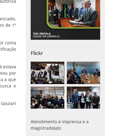
autoriza
anciado.
zo de 1º
or conta
ificação
Flickr
á estava
ptou por
ca a que
busca e
 Goulart
Atendimento à imprensa e a
magistrado(a)s: