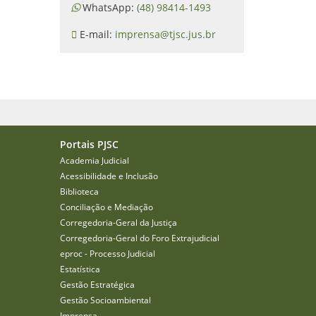
WhatsApp:
(48) 98414-1493
E-mail:
imprensa@tjsc.jus.br
Portais PJSC
Academia Judicial
Acessibilidade e Inclusão
Biblioteca
Conciliação e Mediação
Corregedoria-Geral da Justiça
Corregedoria-Geral do Foro Extrajudicial
eproc - Processo Judicial
Estatística
Gestão Estratégica
Gestão Socioambiental
Imprensa