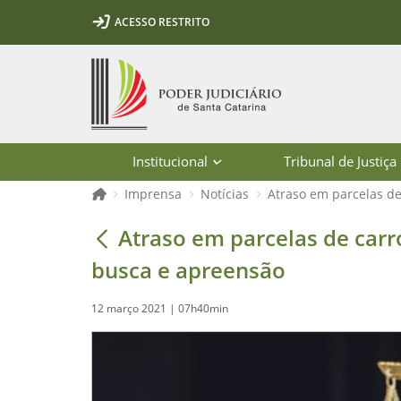
Ir para o conteúdo
Ir para a ferramenta de acessibilidade - Rybená
Ir para o menu principal
Ir para a pesquisa
Ir para o rodapé
Ir para a página inicial
ACESSO RESTRITO
1
2
3
5
6
7
Página inicial
Institucional
Tribunal de Justiça
Página inicial
Imprensa
Notícias
Atraso em parcelas de
Atraso em parcelas de carro financ
Atraso em parcelas de carr
busca e apreensão
12 março 2021 | 07h40min