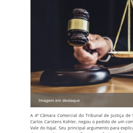
Imagem em destaque
A 4ª Câmara Comercial do Tribunal de Justiça de 
Carlos Carstens Kohler, negou o pedido de um com
Vale do Itajaí. Seu principal argumento para expli