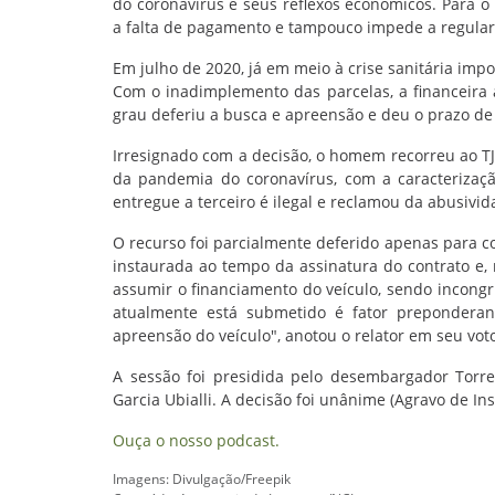
do coronavírus e seus reflexos econômicos. Para o 
a falta de pagamento e tampouco impede a regula
Em julho de 2020, já em meio à crise sanitária impo
Com o inadimplemento das parcelas, a financeira 
grau deferiu a busca e apreensão e deu o prazo de c
Irresignado com a decisão, o homem recorreu ao TJSC
da pandemia do coronavírus, com a caracterizaç
entregue a terceiro é ilegal e reclamou da abusivid
O recurso foi parcialmente deferido apenas para con
instaurada ao tempo da assinatura do contrato e,
assumir o financiamento do veículo, sendo incongr
atualmente está submetido é fator preponderan
apreensão do veículo", anotou o relator em seu vot
A sessão foi presidida pelo desembargador Torr
Garcia Ubialli. A decisão foi unânime (Agravo de I
Ouça o nosso podcast.
Imagens: Divulgação/Freepik