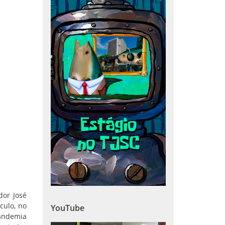
dor José
culo, no
YouTube
pandemia