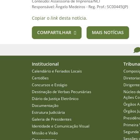
Conteúdo: Assessoria de Imprensa/NCI
Responsável: Ângelo Medeiros - Reg. Prof.: SC00445(JP)
Copiar o
link
desta notícia.
COMPARTILHAR
MAIS NOTÍCIAS
Institucional
Tribuna
Calendário e Feriados Locais
Composi
Certidões
Diretoria
Concursos e Estágio
Dirigente
Destinação de Verbas Pecuniárias
Núcleo d
Ações Col
Diário da Justiça Eletrônico
Órgãos A
Documentação
Órgãos J
Estrutura Judiciária
Presidên
Galeria de Presidentes
Primeira 
Identidade e Comunicação Visual
Segunda 
Missão e Visão
Sessões 
Organograma