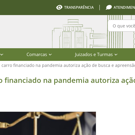
TRANSPARÊNCIA
ATENDIMEN
Pesquisa
Comarcas
Juizados e Turmas
 carro financiado na pandemia autoriza ação de busca e apreensã
iado na pandemia autoriza ação de b
o financiado na pandemia autoriza açã