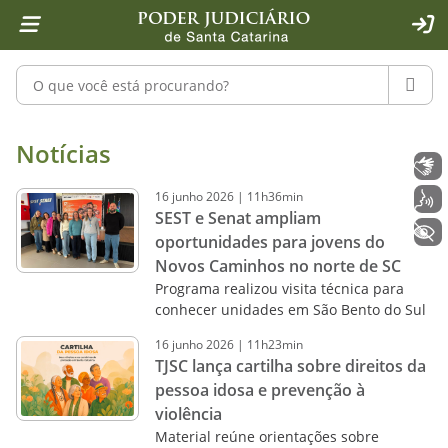
Página inicial
Ir para o conteúdo
Ir para a ferramenta de acessibilidade - Rybená
Ir para o menu principal
Ir para a pesquisa
Ir para o rodapé
Ir para a página inicial
1
2
4
5
6
7
ACE
Pesquisar no portal
PESQU
Notícias - Imprensa - Poder Judiciár
Notícias
Libras
16
junho
2026
|
11h36min
Voz
SEST e Senat ampliam
+ Acessibilidade
oportunidades para jovens do
Novos Caminhos no norte de SC
Programa realizou visita técnica para
conhecer unidades em São Bento do Sul
16
junho
2026
|
11h23min
TJSC lança cartilha sobre direitos da
pessoa idosa e prevenção à
violência
Material reúne orientações sobre