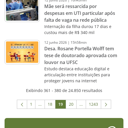
12
junho
2026
|
16h43min
Mãe será ressarcida por
despesas em UTI particular após
falta de vaga na rede pública
Internação da filha durou 17 dias e
custou mais de R$ 340 mil
12
junho
2026
|
15h58min
Desa. Rosane Portella Wolff tem
tese de doutorado aprovada com
louvor na UFSC
Estudo destaca educação digital e
articulação entre instituições para
proteger jovens na internet
Exibindo 361 - 380 de 24.850 resultados
1
...
18
19
20
...
1243
Página
Páginas intermediárias Usar ABA para navega
Página
Página
Página
Páginas intermediárias 
Página