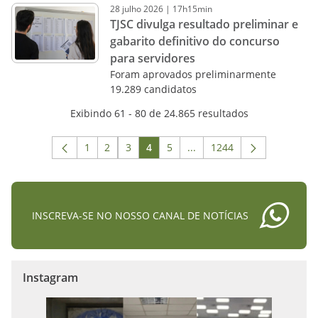
28
julho
2026
|
17h15min
TJSC divulga resultado preliminar e
gabarito definitivo do concurso
para servidores
Foram aprovados preliminarmente
19.289 candidatos
Exibindo 61 - 80 de 24.865 resultados
1
2
3
4
5
...
1244
Página
Página
Página
Página
Página
Páginas intermediárias Us
Página
INSCREVA-SE NO NOSSO CANAL DE NOTÍCIAS
Instagram