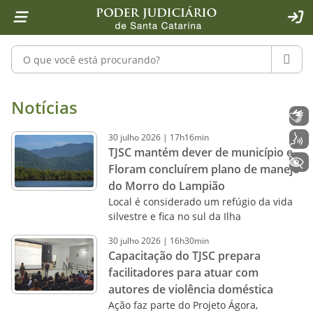
Página inicial
Ir para o conteúdo
Ir para a ferramenta de acessibilidade - Rybená
Ir para o menu principal
Ir para a pesquisa
Ir para o rodapé
Ir para a página inicial
1
2
4
5
6
7
ACE
Pesquisar no portal
PESQU
Notícias - Imprensa - Poder Judiciár
Notícias
Libras
30
julho
2026
|
17h16min
Voz
TJSC mantém dever de município e
+ Acessibilidade
Floram concluírem plano de manejo
do Morro do Lampião
Local é considerado um refúgio da vida
silvestre e fica no sul da Ilha
30
julho
2026
|
16h30min
Capacitação do TJSC prepara
facilitadores para atuar com
autores de violência doméstica
Ação faz parte do Projeto Ágora,