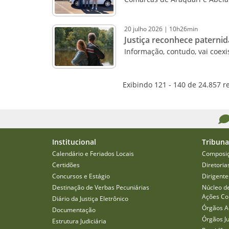
20
julho
2026
|
10h26min
Justiça reconhece paternid
Informação, contudo, vai coexis
Exibindo 121 - 140 de 24.857 r
Institucional
Tribuna
Calendário e Feriados Locais
Composi
Certidões
Diretoria
Concursos e Estágio
Dirigente
Destinação de Verbas Pecuniárias
Núcleo d
Ações Col
Diário da Justiça Eletrônico
Órgãos A
Documentação
Órgãos J
Estrutura Judiciária