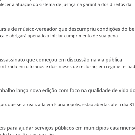
lecer a atuação do sistema de justiça na garantia dos direitos da
rsis de músico-vereador que descumpriu condições do be
ça e obrigará apenado a iniciar cumprimento de sua pena
sassinato que começou em discussão na via pública
i fixada em oito anos e dois meses de reclusão, em regime fecha
balho lança nova edição com foco na qualidade de vida d
ão, que será realizada em Florianópolis, estão abertas até o dia 31
eis para ajudar serviços públicos em municípios catarinens
rdo Luz realizaram doações