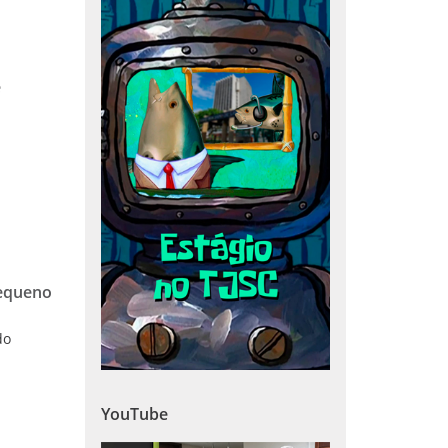
e
pequeno
do
YouTube