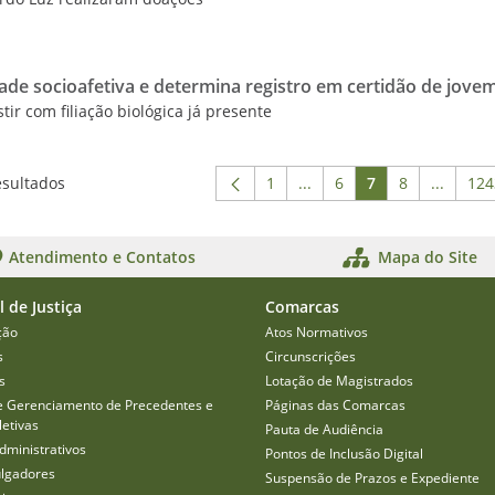
ade socioafetiva e determina registro em certidão de jove
tir com filiação biológica já presente
esultados
1
...
6
7
8
...
124
Página
Páginas intermediárias U
Página
Página
Página
Páginas
P
Atendimento e Contatos
Mapa do Site
l de Justiça
Comarcas
ção
Atos Normativos
s
Circunscrições
s
Lotação de Magistrados
e Gerenciamento de Precedentes e
Páginas das Comarcas
etivas
Pauta de Audiência
dministrativos
Pontos de Inclusão Digital
ulgadores
Suspensão de Prazos e Expediente