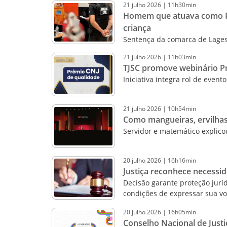
21
julho
2026
|
11h30min
Homem que atuava como Pa
criança
Sentença da comarca de Lages
21
julho
2026
|
11h03min
TJSC promove webinário Pr
Iniciativa integra rol de event
21
julho
2026
|
10h54min
Como mangueiras, ervilhas
Servidor e matemático explic
20
julho
2026
|
16h16min
Justiça reconhece necessi
Decisão garante proteção juríd
condições de expressar sua v
20
julho
2026
|
16h05min
Conselho Nacional de Justi