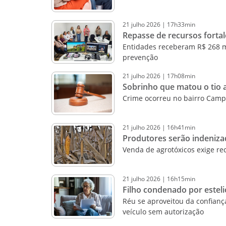
21
julho
2026
|
17h33min
Repasse de recursos fort
Entidades receberam R$ 268 mi
prevenção
21
julho
2026
|
17h08min
Sobrinho que matou o tio a
Crime ocorreu no bairro Cam
21
julho
2026
|
16h41min
Produtores serão indeniza
Venda de agrotóxicos exige re
21
julho
2026
|
16h15min
Filho condenado por esteli
Réu se aproveitou da confianç
veículo sem autorização