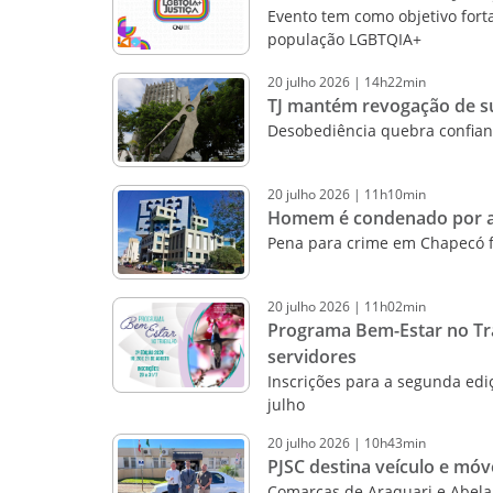
Evento tem como objetivo forta
população LGBTQIA+
20
julho
2026
|
14h22min
TJ mantém revogação de su
Desobediência quebra confian
20
julho
2026
|
11h10min
Homem é condenado por as
Pena para crime em Chapecó fo
20
julho
2026
|
11h02min
Programa Bem-Estar no Tra
servidores
Inscrições para a segunda ediç
julho
20
julho
2026
|
10h43min
PJSC destina veículo e móv
Comarcas de Araquari e Abela