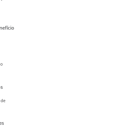
nefício
do
os
 de
es