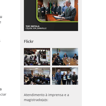
au
e
s
Flickr
a
ciar
Atendimento à imprensa e a
magistrado(a)s: