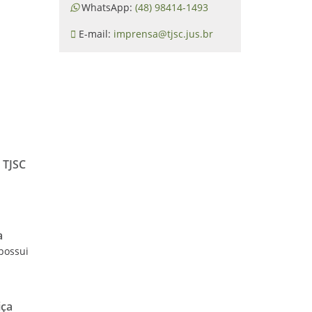
WhatsApp:
(48) 98414-1493
E-mail:
imprensa@tjsc.jus.br
 TJSC
a
 possui
iça