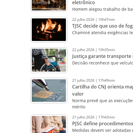
eletrônico
Homem alegou trabalho de bar
22
julho
2026
|
10h47min
TJSC decide que uso de fog
Chaminé atendia exigências le
22
julho
2026
|
10h35min
Justiça garante transporte
Decisão reconhece que veículo
21
julho
2026
|
17h49min
Cartilha do CNJ orienta m
valor
Norma prevê que as execuções 
mérito
21
julho
2026
|
17h43min
PJSC define procedimentos
Medidas devem ser adotadas e