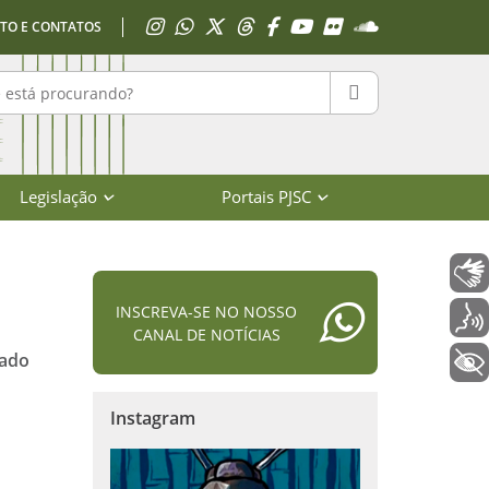
Acessar Instagram
Acessar WhatsApp
Acessar X
Acessar Threads
Acessar Facebook
Acessar YouTube
Acessar Flickr
Acessar SoundClo
TO E CONTATOS
r no portal
PESQUISAR
Legislação
Portais PJSC
Libras
INSCREVA-SE NO NOSSO
Voz
CANAL DE NOTÍCIAS
zado
+ Acessibilidade
Instagram