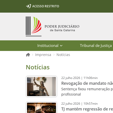
Ir para o conteúdo
Ir para a ferramenta de acessibilidade - Rybená
Ir para o menu principal
Ir para a pesquisa
Ir para o rodapé
Ir para a página inicial
ACESSO RESTRITO
1
2
3
5
6
7
Página inicial
Institucional
Tribunal de Justiça
Página inicial
Imprensa
Notícias
Notícias - Imprensa - Poder Judiciár
Notícias
22
julho
2026
|
11h06min
Revogação de mandato não 
Sentença fixou remuneração pr
profissional
22
julho
2026
|
10h57min
TJ mantém regressão de r