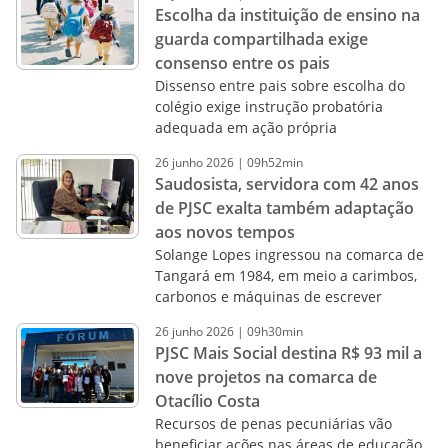
Escolha da instituição de ensino na
guarda compartilhada exige
consenso entre os pais
Dissenso entre pais sobre escolha do
colégio exige instrução probatória
adequada em ação própria
26
junho
2026
|
09h52min
Saudosista, servidora com 42 anos
de PJSC exalta também adaptação
aos novos tempos
Solange Lopes ingressou na comarca de
Tangará em 1984, em meio a carimbos,
carbonos e máquinas de escrever
26
junho
2026
|
09h30min
PJSC Mais Social destina R$ 93 mil a
nove projetos na comarca de
Otacílio Costa
Recursos de penas pecuniárias vão
beneficiar ações nas áreas de educação,