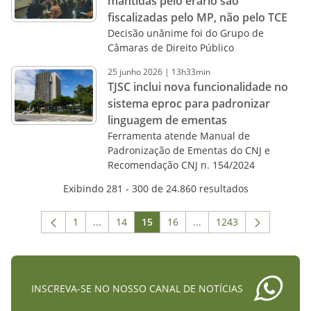
mantidas pelo erário são
fiscalizadas pelo MP, não pelo TCE
Decisão unânime foi do Grupo de
Câmaras de Direito Público
25
junho
2026
|
13h33min
TJSC inclui nova funcionalidade no
sistema eproc para padronizar
linguagem de ementas
Ferramenta atende Manual de
Padronização de Ementas do CNJ e
Recomendação CNJ n. 154/2024
Exibindo 281 - 300 de 24.860 resultados
1
...
14
15
16
...
1243
Página
Páginas intermediárias Usar ABA para navega
Página
Página
Página
Páginas intermediárias 
Página
INSCREVA-SE NO NOSSO CANAL DE NOTÍCIAS