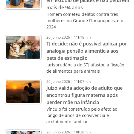
em estúdio de pilates e fixa pena em
mais de 94 anos
Homem cometeu delitos contra três
mulheres na Grande Florianópolis, em
2024
26
junho
2026
|
11h18min
TJ decide: não é possível aplicar por
analogia pensão alimentícia aos
pets de estimação
Jurisprudência do STJ afastou a fixação
de alimentos para animais
26
junho
2026
|
11h07min
Juízo valida adoção de adulto que
encontrou figura materna após
perder mãe na infância
Vínculo foi construído pelo afeto ao
longo de anos de convivência e
acolhimento familiar
26
junho
2026
|
10h28min