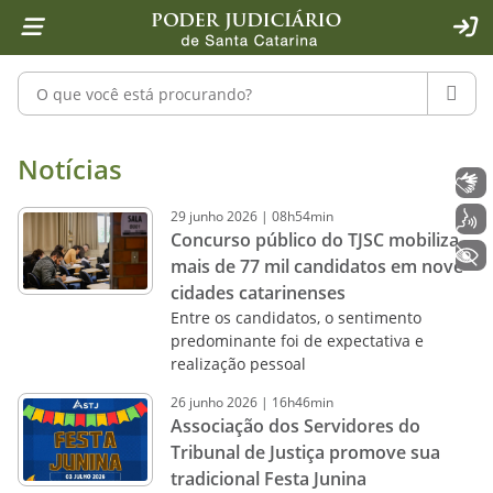
Página inicial
Ir para o conteúdo
Ir para a ferramenta de acessibilidade - Rybená
Ir para o menu principal
Ir para a pesquisa
Ir para o rodapé
Ir para a página inicial
1
2
4
5
6
7
ACE
Pesquisar no portal
PESQU
Notícias - Imprensa - Poder Judiciár
Notícias
Libras
29
junho
2026
|
08h54min
Voz
Concurso público do TJSC mobiliza
+ Acessibilidade
mais de 77 mil candidatos em nove
cidades catarinenses
Entre os candidatos, o sentimento
predominante foi de expectativa e
realização pessoal
26
junho
2026
|
16h46min
Associação dos Servidores do
Tribunal de Justiça promove sua
tradicional Festa Junina