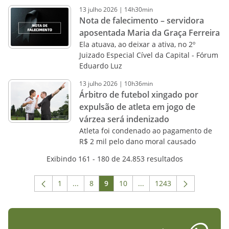
13
julho
2026
|
14h30min
Nota de falecimento – servidora
aposentada Maria da Graça Ferreira
Ela atuava, ao deixar a ativa, no 2º
Juizado Especial Cível da Capital - Fórum
Eduardo Luz
13
julho
2026
|
10h36min
Árbitro de futebol xingado por
expulsão de atleta em jogo de
várzea será indenizado
Atleta foi condenado ao pagamento de
R$ 2 mil pelo dano moral causado
Exibindo 161 - 180 de 24.853 resultados
1
...
8
9
10
...
1243
Página
Páginas intermediárias Usar ABA para naveg
Página
Página
Página
Páginas intermediárias U
Página