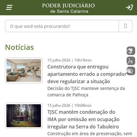
Página inicial
Ir para o conteúdo
Ir para a ferramenta de acessibilidade - Rybená
Ir para o menu principal
Ir para a pesquisa
Ir para o rodapé
Ir para a página inicial
1
2
4
5
6
7
ACE
Pesquisar no portal
PESQU
Notícias - Imprensa - Poder Judiciár
Notícias
Libras
15
julho
2026
|
10h19min
Voz
Construtora que entregou
+ Acessibilidade
apartamento errado a comprador
deve regularizar a situação
Decisão do TJSC manteve sentença da
comarca de Palhoça
15
julho
2026
|
10h08min
TJSC mantém condenação do
IMA por omissão em ocupação
irregular na Serra do Tabuleiro
Construção em área de preservação, sem