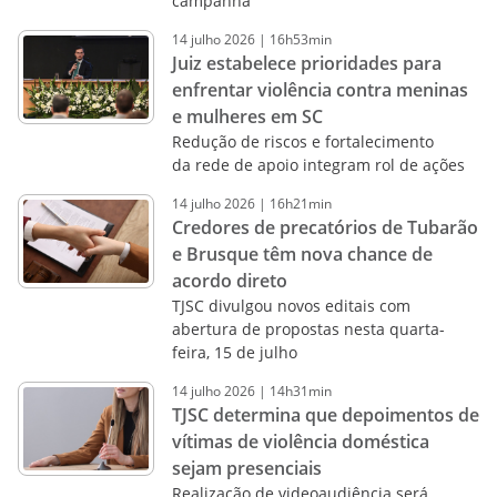
campanha
14
julho
2026
|
16h53min
Juiz estabelece prioridades para
enfrentar violência contra meninas
e mulheres em SC
Redução de riscos e fortalecimento
da rede de apoio integram rol de ações
14
julho
2026
|
16h21min
Credores de precatórios de Tubarão
e Brusque têm nova chance de
acordo direto
TJSC divulgou novos editais com
abertura de propostas nesta quarta-
feira, 15 de julho
14
julho
2026
|
14h31min
TJSC determina que depoimentos de
vítimas de violência doméstica
sejam presenciais
Realização de videoaudiência será