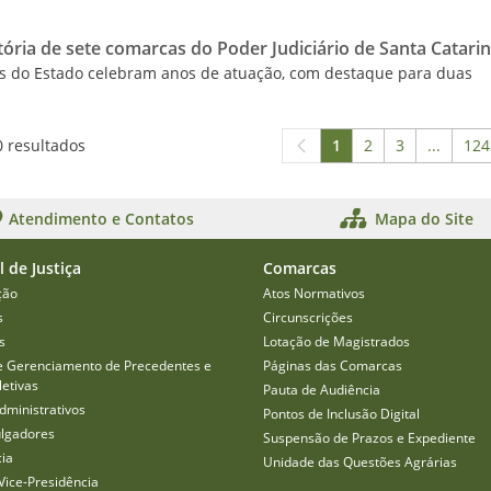
ória de sete comarcas do Poder Judiciário de Santa Catari
es do Estado celebram anos de atuação, com destaque para duas
0 resultados
1
2
3
...
124
Página
Página
Página
Páginas
P
Atendimento e Contatos
Mapa do Site
l de Justiça
Comarcas
ção
Atos Normativos
s
Circunscrições
s
Lotação de Magistrados
e Gerenciamento de Precedentes e
Páginas das Comarcas
etivas
Pauta de Audiência
dministrativos
Pontos de Inclusão Digital
ulgadores
Suspensão de Prazos e Expediente
cia
Unidade das Questões Agrárias
Vice-Presidência