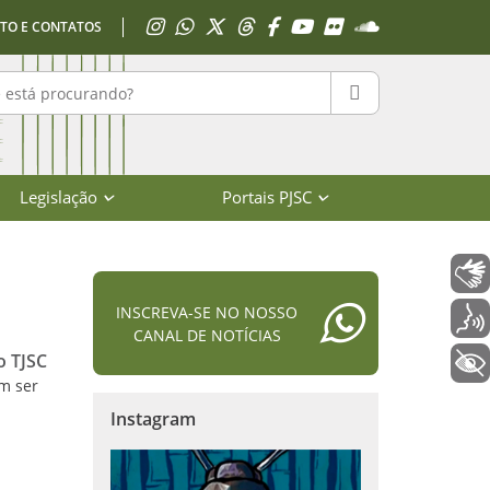
Acessar Instagram
Acessar WhatsApp
Acessar X
Acessar Threads
Acessar Facebook
Acessar YouTube
Acessar Flickr
Acessar SoundClo
TO E CONTATOS
r no portal
PESQUISAR
Legislação
Portais PJSC
Libras
INSCREVA-SE NO NOSSO
Voz
CANAL DE NOTÍCIAS
o TJSC
+ Acessibilidade
m ser
Instagram