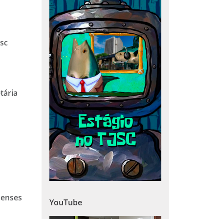
esc
tária
nenses
YouTube