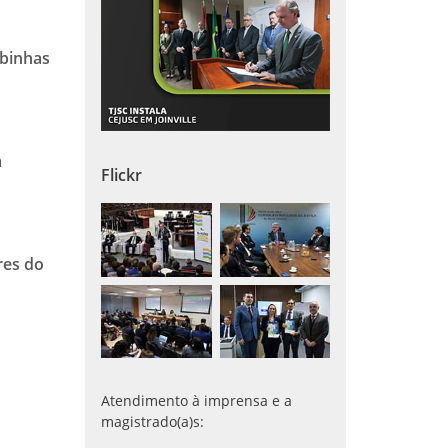
mbinhas
m
Flickr
res do
Atendimento à imprensa e a
magistrado(a)s: