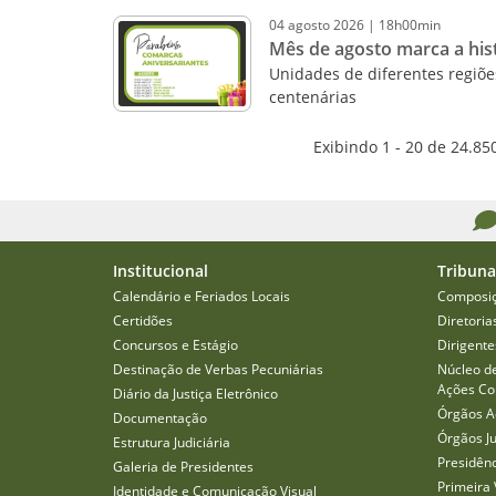
04
agosto
2026
|
18h00min
Mês de agosto marca a hist
Unidades de diferentes regiõ
centenárias
Exibindo 1 - 20 de 24.85
Institucional
Tribuna
Calendário e Feriados Locais
Composi
Certidões
Diretoria
Concursos e Estágio
Dirigente
Destinação de Verbas Pecuniárias
Núcleo d
Ações Col
Diário da Justiça Eletrônico
Órgãos A
Documentação
Órgãos J
Estrutura Judiciária
Presidên
Galeria de Presidentes
Primeira 
Identidade e Comunicação Visual