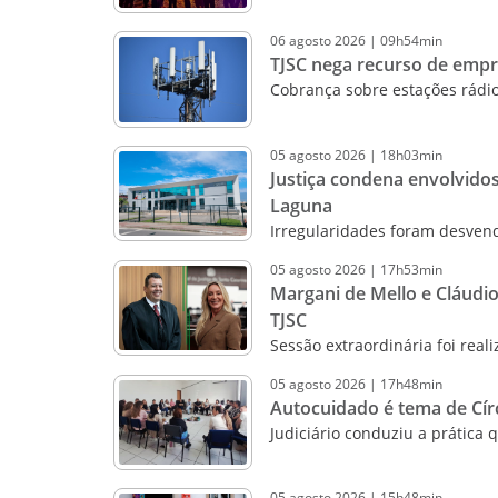
06
agosto
2026
|
09h54min
TJSC nega recurso de emp
Cobrança sobre estações rádio
05
agosto
2026
|
18h03min
Justiça condena envolvido
Laguna
Irregularidades foram desven
05
agosto
2026
|
17h53min
Margani de Mello e Cláudi
TJSC
Sessão extraordinária foi real
05
agosto
2026
|
17h48min
Autocuidado é tema de Cír
Judiciário conduziu a prática 
05
agosto
2026
|
15h48min