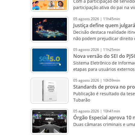
Com a participação de servidor
participação ativa do pai na v
05
agosto
2026
|
11h45min
Justiça define quem julgará
Decisão destaca realidade iti
não podem prejudicar direito 
05
agosto
2026
|
11h25min
Nova versão do SEI do PJSC
Sistema Eletrônico de Informa
etapas para usuários externos
05
agosto
2026
|
10h59min
Standards de prova no proc
Publicação é resultado da te
Tubarão
05
agosto
2026
|
10h41min
Órgão Especial aprova 10 
Duas câmaras criminais e uma 