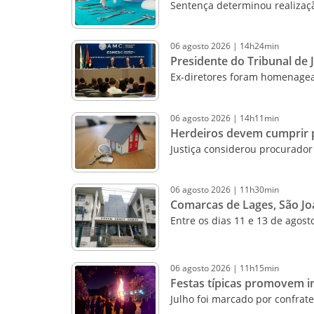
Sentença determinou realizaç
06
agosto
2026
|
14h24min
Presidente do Tribunal de 
Ex-diretores foram homenag
06
agosto
2026
|
14h11min
Herdeiros devem cumprir p
Justiça considerou procurador 
06
agosto
2026
|
11h30min
Comarcas de Lages, São Jo
Entre os dias 11 e 13 de agost
06
agosto
2026
|
11h15min
Festas típicas promovem i
Julho foi marcado por confrat