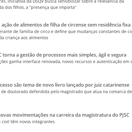
es, iniciativa da DSQV busca sensibilizar sobre a relevância da
ida dos filhos, a “presença que importa”
 ação de alimentos de filha de circense sem residência fixa
nerante de família de circo e define que mudanças constantes de c
da criança aos alimentos
 torna a gestão de processos mais simples, ágil e segura
ções ganha interface renovada, novos recursos e autenticação em
esso são tema de novo livro lançado por juiz catarinense
se de doutorado defendida pelo magistrado que atua na comarca d
novas movimentações na carreira da magistratura do PJSC
civil têm novos integrantes