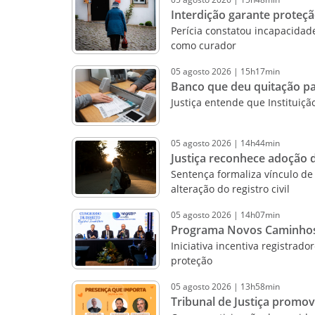
Interdição garante proteç
Perícia constatou incapacida
como curador
05
agosto
2026
|
15h17min
Banco que deu quitação pa
Justiça entende que Instituiçã
05
agosto
2026
|
14h44min
Justiça reconhece adoção d
Sentença formaliza vínculo de 
alteração do registro civil
05
agosto
2026
|
14h07min
Programa Novos Caminhos a
Iniciativa incentiva registrad
proteção
05
agosto
2026
|
13h58min
Tribunal de Justiça promo