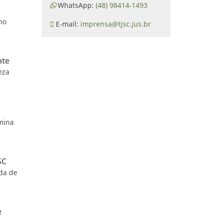
WhatsApp:
(48) 98414-1493
o
ho
E-mail:
imprensa@tjsc.jus.br
nte
eza
rmina
SC
ida de
e