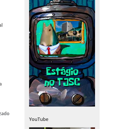
al
a
izado
YouTube