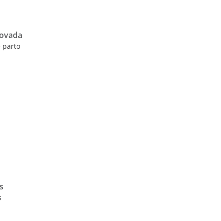
rovada
 parto
s
s