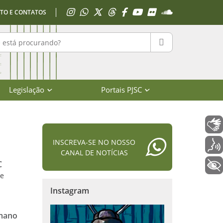
Acessar Instagram
Acessar WhatsApp
Acessar X
Acessar Threads
Acessar Facebook
Acessar YouTube
Acessar Flickr
Acessar SoundClo
TO E CONTATOS
r no portal
PESQUISAR
Legislação
Portais PJSC
Libras
INSCREVA-SE NO NOSSO
Voz
CANAL DE NOTÍCIAS
C
+ Acessibilidade
de
Instagram
umano