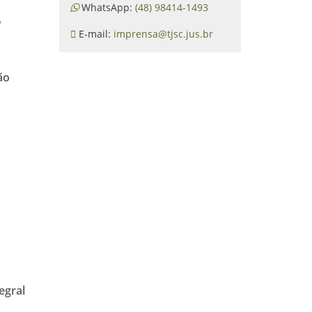
WhatsApp:
(48) 98414-1493
o
E-mail:
imprensa@tjsc.jus.br
ão
egral