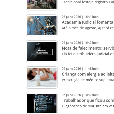
Tradicional festejo registrou 
06
julho
2026
|
16h44min
Academia Judicial fomenta 
Até o mês de agosto, AJ terá r
06
julho
2026
|
16h24min
Nota de falecimento: servi
Ela foi distribuidora judicial 
06
julho
2026
|
11h12min
Criança com alergia ao leit
Prescrição de médico suplanta
06
julho
2026
|
10h45min
Trabalhador que ficou com
Diagnóstico de sinusite em v