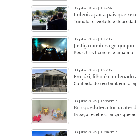
06
julho
2026
|
10h24min
Indenização a pais que rec
Túmulo foi violado e depreda
06
julho
2026
|
10h16min
Justiça condena grupo por 
Réus, três homens e uma mulher
03
julho
2026
|
16h18min
Em júri, filho é condenado
Cunhado do réu também foi ap
03
julho
2026
|
15h58min
Brinquedoteca torna atend
Espaço recebe crianças que a
03
julho
2026
|
10h42min