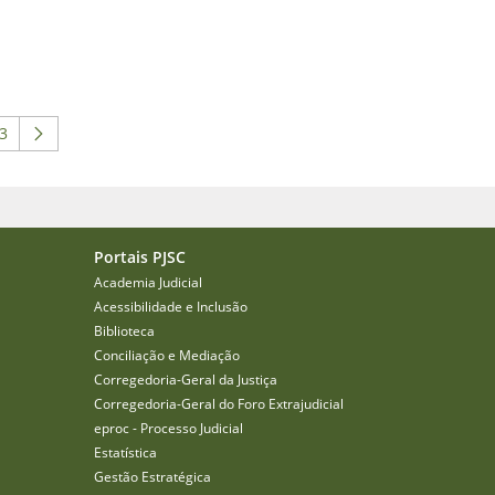
3
 ABA para navegar.
 intermediárias Usar ABA para navegar.
ágina
Portais PJSC
Academia Judicial
Acessibilidade e Inclusão
Biblioteca
Conciliação e Mediação
Corregedoria-Geral da Justiça
Corregedoria-Geral do Foro Extrajudicial
eproc - Processo Judicial
Estatística
Gestão Estratégica