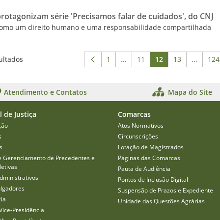
rotagonizam série 'Precisamos falar de cuidados', do CNJ
 como um direito humano e uma responsabilidade compartilhada
ultados
1
...
11
12
13
...
124
Página
Páginas intermediárias Usar
Página
Página
Página
Páginas
P
Atendimento e Contatos
Mapa do Site
l de Justiça
Comarcas
ção
Atos Normativos
s
Circunscrições
s
Lotação de Magistrados
e Gerenciamento de Precedentes e
Páginas das Comarcas
etivas
Pauta de Audiência
dministrativos
Pontos de Inclusão Digital
ulgadores
Suspensão de Prazos e Expediente
cia
Unidade das Questões Agrárias
Vice-Presidência