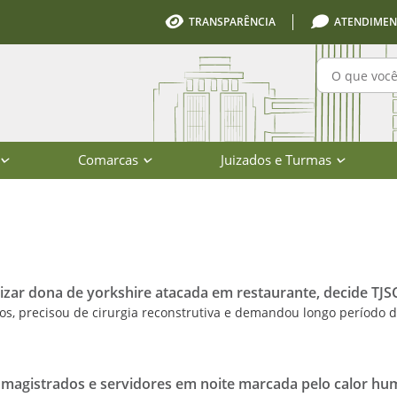
TRANSPARÊNCIA
ATENDIMEN
Pesquisa
Comarcas
Juizados e Turmas
io de Santa Catarina
nizar dona de yorkshire atacada em restaurante, decide TJS
os, precisou de cirurgia reconstrutiva e demandou longo período 
e magistrados e servidores em noite marcada pelo calor h