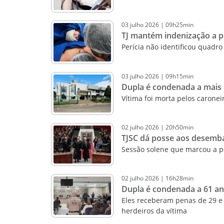
03
julho
2026
|
09h25min
TJ mantém indenização a p
Perícia não identificou quadr
03
julho
2026
|
09h15min
Dupla é condenada a mais d
Vítima foi morta pelos caronei
02
julho
2026
|
20h50min
TJSC dá posse aos desemb
Sessão solene que marcou a po
02
julho
2026
|
16h28min
Dupla é condenada a 61 a
Eles receberam penas de 29 e 
herdeiros da vítima