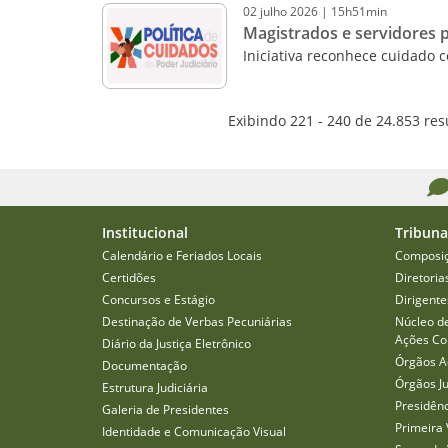
02
julho
2026
|
15h51min
Magistrados e servidores p
Iniciativa reconhece cuidado
Exibindo 221 - 240 de 24.853 res
Institucional
Tribuna
Calendário e Feriados Locais
Composi
Certidões
Diretoria
Concursos e Estágio
Dirigente
Destinação de Verbas Pecuniárias
Núcleo d
Ações Col
Diário da Justiça Eletrônico
Órgãos A
Documentação
Órgãos J
Estrutura Judiciária
Presidên
Galeria de Presidentes
Primeira 
Identidade e Comunicação Visual