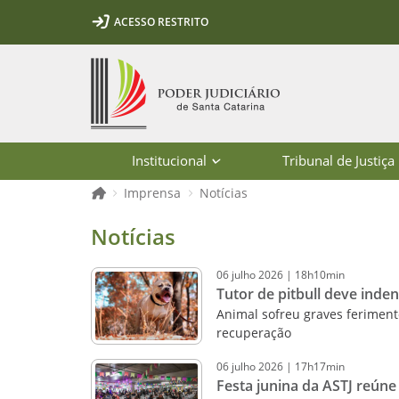
Ir para o conteúdo
Ir para a ferramenta de acessibilidade - Rybená
Ir para o menu principal
Ir para a pesquisa
Ir para o rodapé
Ir para a página inicial
ACESSO RESTRITO
1
2
3
5
6
7
Página inicial
Institucional
Tribunal de Justiça
Página inicial
Imprensa
Notícias
Notícias - Imprensa - Poder Judiciár
Notícias
06
julho
2026
|
18h10min
Tutor de pitbull deve inde
Animal sofreu graves feriment
recuperação
06
julho
2026
|
17h17min
Festa junina da ASTJ reún