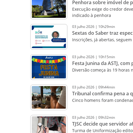
Penhora sobre imóvel de p
Execução exige do credor dever
indicado à penhora
03
julho
2026
|
10h29min
Sextas do Saber traz espec
Inscrições, já abertas, seguem
03
julho
2026
|
10h15min
Festa Junina da ASTJ, com 
Diversão começa às 19 horas 
03
julho
2026
|
09h44min
Tribunal confirma pena a 
Cinco homens foram condenado
03
julho
2026
|
09h32min
TJSC decide que servidor 
Turma de Uniformização edit