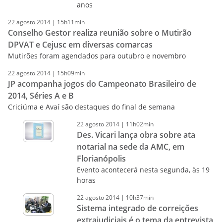
anos
22
agosto
2014
|
15h11min
Conselho Gestor realiza reunião sobre o Mutirão
DPVAT e Cejusc em diversas comarcas
Mutirões foram agendados para outubro e novembro
22
agosto
2014
|
15h09min
JP acompanha jogos do Campeonato Brasileiro de
2014, Séries A e B
Criciúma e Avaí são destaques do final de semana
22
agosto
2014
|
11h02min
Des. Vicari lança obra sobre ata
notarial na sede da AMC, em
Florianópolis
Evento acontecerá nesta segunda, às 19
horas
22
agosto
2014
|
10h37min
Sistema integrado de correições
extrajudiciais é o tema da entrevista