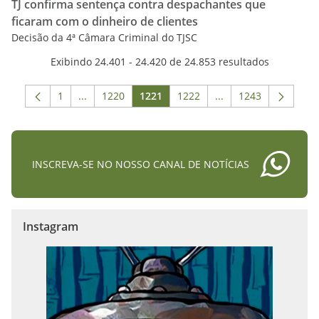
TJ confirma sentença contra despachantes que
ficaram com o dinheiro de clientes
Decisão da 4ª Câmara Criminal do TJSC
Exibindo 24.401 - 24.420 de 24.853 resultados
1
...
1220
1221
1222
...
1243
Página
Páginas intermediárias Usar ABA para navegar.
Página
Página
Página
Páginas intermediári
Página
INSCREVA-SE NO NOSSO CANAL DE NOTÍCIAS
Instagram