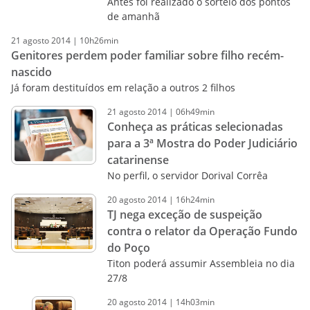
Antes foi realizado o sorteio dos pontos
de amanhã
21
agosto
2014
|
10h26min
Genitores perdem poder familiar sobre filho recém-
nascido
Já foram destituídos em relação a outros 2 filhos
21
agosto
2014
|
06h49min
Conheça as práticas selecionadas
para a 3ª Mostra do Poder Judiciário
catarinense
No perfil, o servidor Dorival Corrêa
20
agosto
2014
|
16h24min
TJ nega exceção de suspeição
contra o relator da Operação Fundo
do Poço
Titon poderá assumir Assembleia no dia
27/8
20
agosto
2014
|
14h03min