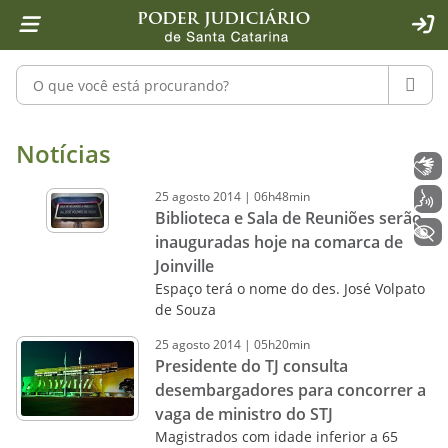
Página inicial
Ir para o conteúdo
Ir para a ferramenta de acessibilidade - Rybená
Ir para o menu principal
Ir para a pesquisa
Ir para o rodapé
Ir para a página inicial
1
2
4
5
6
7
ACE
Pesquisar no portal
PESQU
Notícias - Imprensa - Poder Judiciár
Notícias
Libras
25
agosto
2014
|
06h48min
Voz
Biblioteca e Sala de Reuniões serão
+ Acessibilidade
inauguradas hoje na comarca de
Joinville
Espaço terá o nome do des. José Volpato
de Souza
25
agosto
2014
|
05h20min
Presidente do TJ consulta
desembargadores para concorrer a
vaga de ministro do STJ
Magistrados com idade inferior a 65