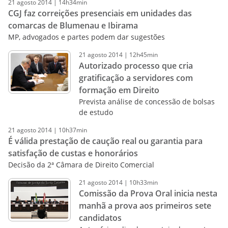
21
agosto
2014
|
14h34min
CGJ faz correições presenciais em unidades das
comarcas de Blumenau e Ibirama
MP, advogados e partes podem dar sugestões
21
agosto
2014
|
12h45min
Autorizado processo que cria
gratificação a servidores com
formação em Direito
Prevista análise de concessão de bolsas
de estudo
21
agosto
2014
|
10h37min
É válida prestação de caução real ou garantia para
satisfação de custas e honorários
Decisão da 2ª Câmara de Direito Comercial
21
agosto
2014
|
10h33min
Comissão da Prova Oral inicia nesta
manhã a prova aos primeiros sete
candidatos