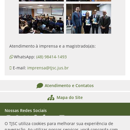
Atendimento à imprensa e a magistrado(a)s:
WhatsApp:
(48) 98414-1493
E-mail:
imprensa@tjsc.jus.br
Atendimento e Contatos
Mapa do Site
Nossas Redes Sociais
Acessar Instagram
Acessar WhatsApp
Acessar X
Acessar Threads
Acessar Facebook
Acessar YouTube
Acessar Flickr
Acessar SoundCloud
O TJSC utiliza cookies para melhorar sua experiência de
navegação. Ao utilizar nossos serviços, você concorda com