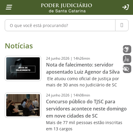
Página inicial
Ir para o conteúdo
Ir para a ferramenta de acessibilidade - Rybená
Ir para o menu principal
Ir para a pesquisa
Ir para o rodapé
Ir para a página inicial
1
2
4
5
6
7
ACE
Pesquisar no portal
PESQU
Notícias - Imprensa - Poder Judiciár
Notícias
Libras
24
junho
2026
|
14h26min
Voz
Nota de falecimento: servidor
+ Acessibilidade
aposentado Luiz Agenor da Silva
Ele atuou como oficial de justiça por
mais de 30 anos no Judiciário de SC
24
junho
2026
|
14h08min
Concurso público do TJSC para
servidores acontece neste domingo
em nove cidades de SC
Mais de 77 mil pessoas estão inscritas
em 13 cargos