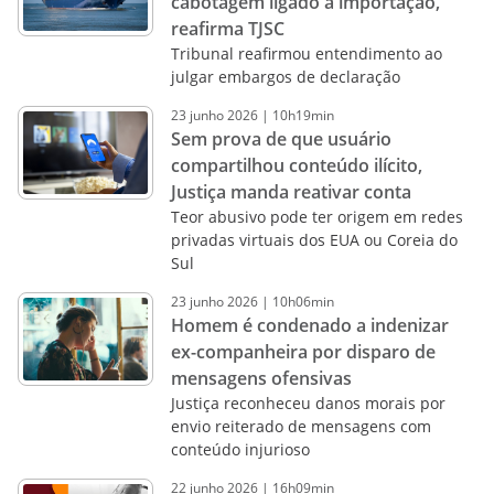
cabotagem ligado à importação,
reafirma TJSC
Tribunal reafirmou entendimento ao
julgar embargos de declaração
23
junho
2026
|
10h19min
Sem prova de que usuário
compartilhou conteúdo ilícito,
Justiça manda reativar conta
Teor abusivo pode ter origem em redes
privadas virtuais dos EUA ou Coreia do
Sul
23
junho
2026
|
10h06min
Homem é condenado a indenizar
ex-companheira por disparo de
mensagens ofensivas
Justiça reconheceu danos morais por
envio reiterado de mensagens com
conteúdo injurioso
22
junho
2026
|
16h09min