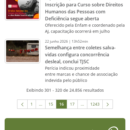
Inscrição para Curso sobre Direitos
Humanos das Pessoas com
Deficiência segue aberta
Oferecido pela Enfam e coordenado pela
AJ, capacitação ocorrerá em julho
22
junho
2026
|
13h52min
Semelhança entre coletes salva-
vidas configura concorrência
desleal, conclui TJSC
Perícia indicou proximidade
entre marcas e chance de associação
indevida pelo público
Exibindo 301 - 320 de 24.856 resultados
1
...
15
16
17
...
1243
Página
Páginas intermediárias Usar ABA para navega
Página
Página
Página
Páginas intermediárias 
Página