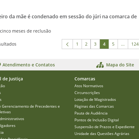
iro da mãe é condenado em sessão do júri na comarca de
e cinco meses de reclusão
sultados
1
2
3
4
5
...
124
Página
Página
Página
Página
Página
Páginas
P
Atendimento e Contatos
Mapa do Site
l de Justiça
Comarcas
ção
Atos Normativos
s
Circunscrições
s
Lotação de Magistrados
e Gerenciamento de Precedentes e
Páginas das Comarcas
etivas
Pauta de Audiência
dministrativos
Pontos de Inclusão Digital
ulgadores
Suspensão de Prazos e Expediente
cia
Unidade das Questões Agrárias