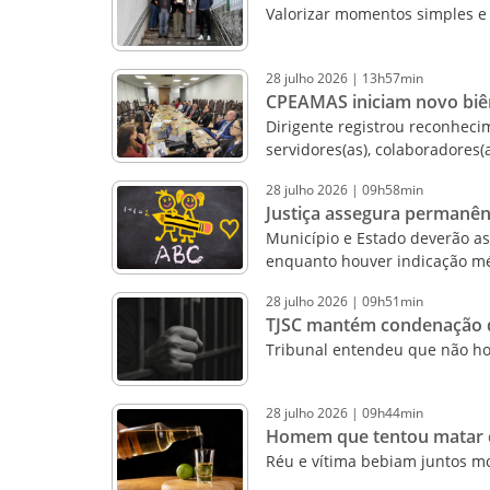
Valorizar momentos simples e 
28
julho
2026
|
13h57min
CPEAMAS iniciam novo biên
Dirigente registrou reconheci
servidores(as), colaboradores(a
28
julho
2026
|
09h58min
Justiça assegura permanên
Município e Estado deverão ass
enquanto houver indicação m
28
julho
2026
|
09h51min
TJSC mantém condenação de
Tribunal entendeu que não ho
28
julho
2026
|
09h44min
Homem que tentou matar co
Réu e vítima bebiam juntos m