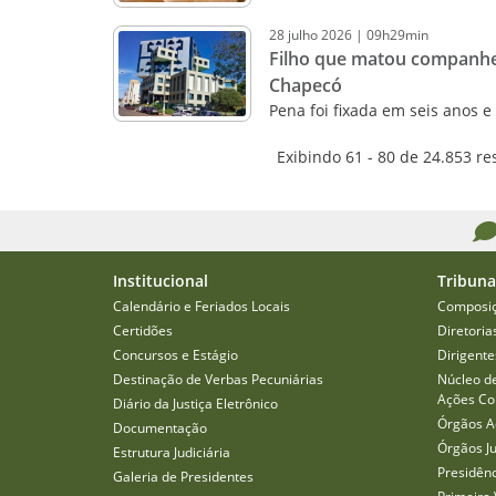
28
julho
2026
|
09h29min
Filho que matou companhe
Chapecó
Pena foi fixada em seis anos 
Exibindo 61 - 80 de 24.853 re
Institucional
Tribuna
Calendário e Feriados Locais
Composi
Certidões
Diretoria
Concursos e Estágio
Dirigente
Destinação de Verbas Pecuniárias
Núcleo d
Ações Col
Diário da Justiça Eletrônico
Órgãos A
Documentação
Órgãos J
Estrutura Judiciária
Presidên
Galeria de Presidentes