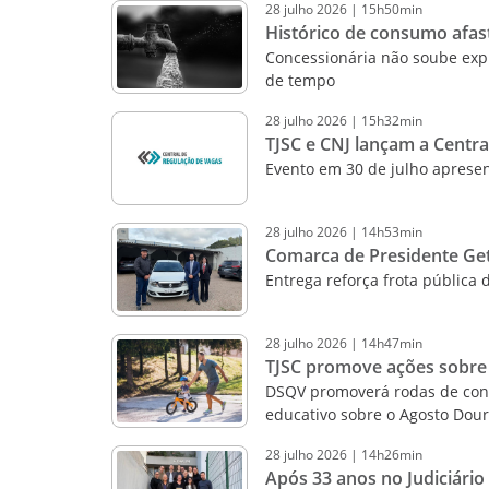
28
julho
2026
|
15h50min
Histórico de consumo afast
Concessionária não soube expl
de tempo
28
julho
2026
|
15h32min
TJSC e CNJ lançam a Centra
Evento em 30 de julho apresen
28
julho
2026
|
14h53min
Comarca de Presidente Getú
Entrega reforça frota pública 
28
julho
2026
|
14h47min
TJSC promove ações sobre 
DSQV promoverá rodas de conve
educativo sobre o Agosto Dou
28
julho
2026
|
14h26min
Após 33 anos no Judiciário