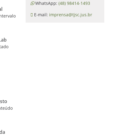
WhatsApp:
(48) 98414-1493
al
E-mail:
imprensa@tjsc.jus.br
ntervalo
Lab
stado
sto
onteúdo
ada