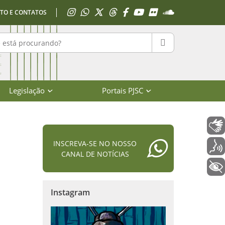
Acessar Instagram
Acessar WhatsApp
Acessar X
Acessar Threads
Acessar Facebook
Acessar YouTube
Acessar Flickr
Acessar SoundClo
TO E CONTATOS
r no portal
PESQUISAR
Legislação
Portais PJSC
Libras
INSCREVA-SE NO NOSSO
Voz
CANAL DE NOTÍCIAS
+ Acessibilidade
Instagram