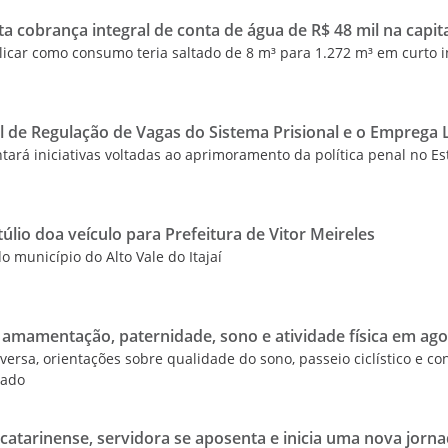
a cobrança integral de conta de água de R$ 48 mil na capit
icar como consumo teria saltado de 8 m³ para 1.272 m³ em curto i
l de Regulação de Vagas do Sistema Prisional e o Emprega 
tará iniciativas voltadas ao aprimoramento da política penal no E
lio doa veículo para Prefeitura de Vitor Meireles
do município do Alto Vale do Itajaí
amamentação, paternidade, sono e atividade física em ago
rsa, orientações sobre qualidade do sono, passeio ciclístico e c
rado
 catarinense, servidora se aposenta e inicia uma nova jorn