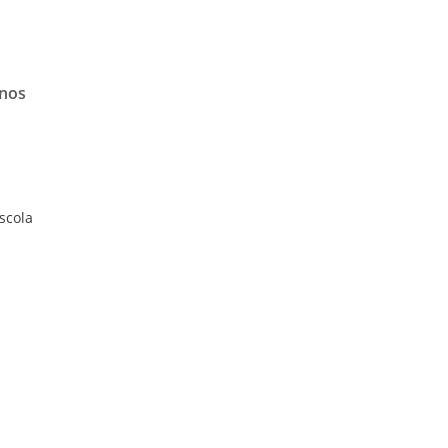
anos
scola