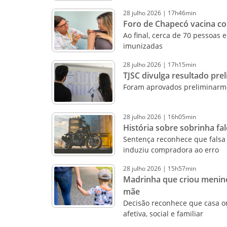
28
julho
2026
|
17h46min
Foro de Chapecó vacina co
Ao final, cerca de 70 pessoas
imunizadas
28
julho
2026
|
17h15min
TJSC divulga resultado pre
Foram aprovados preliminarm
28
julho
2026
|
16h05min
História sobre sobrinha f
Sentença reconhece que falsa 
induziu compradora ao erro
28
julho
2026
|
15h57min
Madrinha que criou menin
mãe
Decisão reconhece que casa o
afetiva, social e familiar