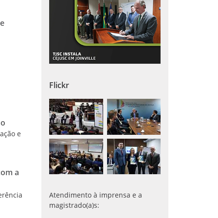
de
Flickr
ão
iação e
com a
erência
Atendimento à imprensa e a
magistrado(a)s: