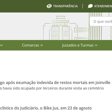
TRANSPARÊNCIA
ATENDIMEN
Pesquisa
Comarcas
Juizados e Turmas
io de Santa Catarina
igo após exumação indevida de restos mortais em Joinville
 havia sido ocupado por terceiros durante visita ao cemitério
lístico do Judiciário, o Bike Jus, em 23 de agosto