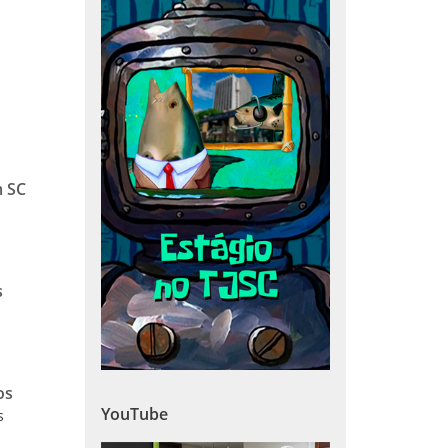
m SC
s
os
YouTube
s