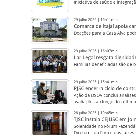
Iniciativa de saúde e integraçã
29
julho
2026
|
16h11min
Comarca de Itajaí apoia c
Doações para a Casa Alva pod
29
julho
2026
|
16h07min
Lar Legal resgata dignida
Famílias beneficiadas são de 
29
julho
2026
|
15h41min
PJSC encerra ciclo de cont
Ação da DSQV conclui análises
avaliações ao longo dos último
28
julho
2026
|
19h45min
TJSC instala CEJUSC em Joi
Solenidade no Fórum Fazendár
Diretores do Foro e dos Juízes