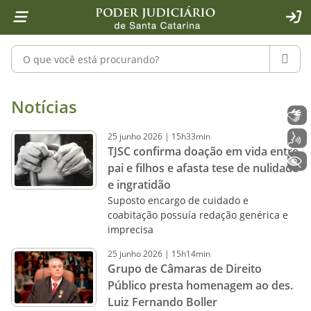
Página inicial
Ir para o conteúdo
Ir para a ferramenta de acessibilidade - Rybená
Ir para o menu principal
Ir para a pesquisa
Ir para o rodapé
Ir para a página inicial
1
2
4
5
6
7
ACE
Pesquisar no portal
PESQU
Notícias - Imprensa - Poder Judiciár
Notícias
Libras
25
junho
2026
|
15h33min
Voz
TJSC confirma doação em vida entre
+ Acessibilidade
pai e filhos e afasta tese de nulidade
e ingratidão
Suposto encargo de cuidado e
coabitação possuía redação genérica e
imprecisa
25
junho
2026
|
15h14min
Grupo de Câmaras de Direito
Público presta homenagem ao des.
Luiz Fernando Boller