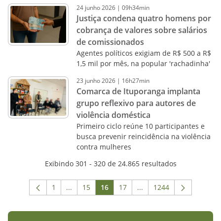
24
junho
2026
|
09h34min
Justiça condena quatro homens por
cobrança de valores sobre salários
de comissionados
Agentes políticos exigiam de R$ 500 a R$
1,5 mil por mês, na popular 'rachadinha'
23
junho
2026
|
16h27min
Comarca de Ituporanga implanta
grupo reflexivo para autores de
violência doméstica
Primeiro ciclo reúne 10 participantes e
busca prevenir reincidência na violência
contra mulheres
Exibindo 301 - 320 de 24.865 resultados
1
...
15
16
17
...
1244
Página
Páginas intermediárias Usar ABA para navega
Página
Página
Página
Páginas intermediárias 
Página