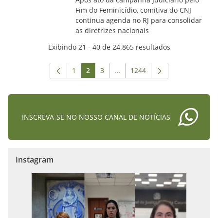
Fim do Feminicídio, comitiva do CNJ
continua agenda no RJ para consolidar
as diretrizes nacionais
Exibindo 21 - 40 de 24.865 resultados
1
2
3
...
1244
Página
Página
Página
Páginas intermediárias Usar A
Página
INSCREVA-SE NO NOSSO CANAL DE NOTÍCIAS
Instagram