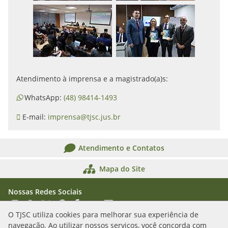
Atendimento à imprensa e a magistrado(a)s:
WhatsApp:
(48) 98414-1493
E-mail:
imprensa@tjsc.jus.br
Atendimento e Contatos
Mapa do Site
Nossas Redes Sociais
Acessar Instagram
Acessar WhatsApp
Acessar X
Acessar Threads
Acessar Facebook
Acessar YouTube
Acessar Flickr
Acessar SoundCloud
O TJSC utiliza cookies para melhorar sua experiência de
navegação. Ao utilizar nossos serviços, você concorda com