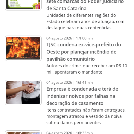
sete comarcas do Poder Judiciário
de Santa Catarina
Unidades de diferentes regiões do
Estado celebram anos de atuação, com
destaque para duas centenárias
04
agosto
2026
|
17h00min
TJSC condena ex-vice-prefeito do
Oeste por planejar incêndio de
pavilhão comunitário
Autores do crime, que receberiam R$ 10
mil, apontaram o mandante
04
agosto
2026
|
16h41min
Empresa é condenada e terá de
indenizar noivos por falhas na
decoração de casamento
Itens contratados não foram entregues,
montagem atrasou e vestido da noiva
sofreu danos permanentes
04
agosto
2026
|
16h33min