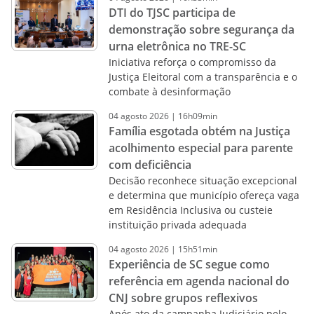
DTI do TJSC participa de
demonstração sobre segurança da
urna eletrônica no TRE-SC
Iniciativa reforça o compromisso da
Justiça Eleitoral com a transparência e o
combate à desinformação
04
agosto
2026
|
16h09min
Família esgotada obtém na Justiça
acolhimento especial para parente
com deficiência
Decisão reconhece situação excepcional
e determina que município ofereça vaga
em Residência Inclusiva ou custeie
instituição privada adequada
04
agosto
2026
|
15h51min
Experiência de SC segue como
referência em agenda nacional do
CNJ sobre grupos reflexivos
Após ato da campanha Judiciário pelo