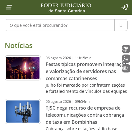
Página inicial
Ir para o conteúdo
Ir para a ferramenta de acessibilidade - Rybená
Ir para o menu principal
Ir para a pesquisa
Ir para o rodapé
Ir para a página inicial
1
2
4
5
6
7
ACE
Pesquisar no portal
PESQU
Notícias - Imprensa - Poder Judiciár
Notícias
Libras
06
agosto
2026
|
11h15min
Voz
Festas típicas promovem integração
+ Acessibilidade
e valorização de servidores nas
comarcas catarinenses
Julho foi marcado por confraternizações
e fortalecimento de vínculos das equipes
06
agosto
2026
|
09h54min
TJSC nega recurso de empresa de
telecomunicações contra cobrança
de taxa em Bombinhas
Cobrança sobre estações rádio base