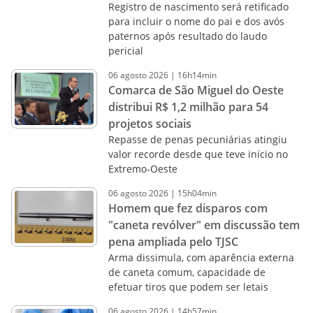
Registro de nascimento será retificado
para incluir o nome do pai e dos avós
paternos após resultado do laudo
pericial
06
agosto
2026
|
16h14min
Comarca de São Miguel do Oeste
distribui R$ 1,2 milhão para 54
projetos sociais
Repasse de penas pecuniárias atingiu
valor recorde desde que teve início no
Extremo-Oeste
06
agosto
2026
|
15h04min
Homem que fez disparos com
"caneta revólver" em discussão tem
pena ampliada pelo TJSC
Arma dissimula, com aparência externa
de caneta comum, capacidade de
efetuar tiros que podem ser letais
06
agosto
2026
|
14h57min