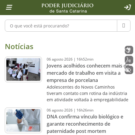
Página inicial
Ir para o conteúdo
Ir para a ferramenta de acessibilidade - Rybená
Ir para o menu principal
Ir para a pesquisa
Ir para o rodapé
Ir para a página inicial
1
2
4
5
6
7
ACE
Pesquisar no portal
PESQU
Notícias - Imprensa - Poder Judiciár
Notícias
Libras
06
agosto
2026
|
16h52min
Voz
Jovens acolhidos conhecem mais do
+ Acessibilidade
mercado de trabalho em visita a
empresa de porcelana
Adolescentes do Novos Caminhos
tiveram contato com rotina da indústria
em atividade voltada à empregabilidade
06
agosto
2026
|
16h26min
DNA confirma vínculo biológico e
garante reconhecimento de
paternidade post mortem