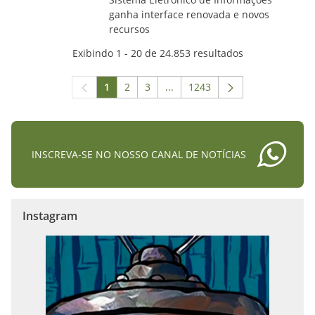
ganha interface renovada e novos
recursos
Exibindo 1 - 20 de 24.853 resultados
1
2
3
...
1243
Página
Página
Página
Páginas intermediárias Usar A
Página
INSCREVA-SE NO NOSSO CANAL DE NOTÍCIAS
Instagram