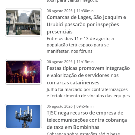
total para validar negócio
06
agosto
2026
|
11h30min
Comarcas de Lages, São Joaquim e
Urubici passarão por inspeções
presenciais
Entre os dias 11 e 13 de agosto, a
população terá espaço para se
manifestar, nos fóruns
06
agosto
2026
|
11h15min
Festas típicas promovem integração
e valorização de servidores nas
comarcas catarinenses
Julho foi marcado por confraternizações
e fortalecimento de vínculos das equipes
06
agosto
2026
|
09h54min
TJSC nega recurso de empresa de
telecomunicações contra cobrança
de taxa em Bombinhas
Cobrança sobre estações rádio base