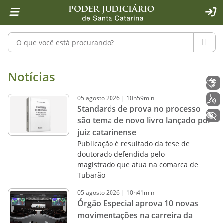
Página inicial
Ir para o conteúdo
Ir para a ferramenta de acessibilidade - Rybená
Ir para o menu principal
Ir para a pesquisa
Ir para o rodapé
Ir para a página inicial
1
2
4
5
6
7
ACE
Pesquisar no portal
PESQU
Notícias - Imprensa - Poder Judiciár
Notícias
Libras
05
agosto
2026
|
10h59min
Voz
Standards de prova no processo
+ Acessibilidade
são tema de novo livro lançado por
juiz catarinense
Publicação é resultado da tese de
doutorado defendida pelo
magistrado que atua na comarca de
Tubarão
05
agosto
2026
|
10h41min
Órgão Especial aprova 10 novas
movimentações na carreira da