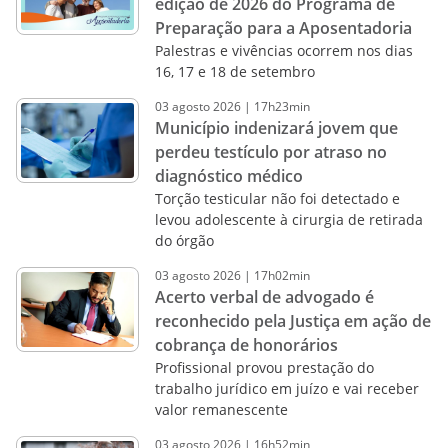
edição de 2026 do Programa de
Preparação para a Aposentadoria
Palestras e vivências ocorrem nos dias
16, 17 e 18 de setembro
03
agosto
2026
|
17h23min
Município indenizará jovem que
perdeu testículo por atraso no
diagnóstico médico
Torção testicular não foi detectado e
levou adolescente à cirurgia de retirada
do órgão
03
agosto
2026
|
17h02min
Acerto verbal de advogado é
reconhecido pela Justiça em ação de
cobrança de honorários
Profissional provou prestação do
trabalho jurídico em juízo e vai receber
valor remanescente
03
agosto
2026
|
16h52min