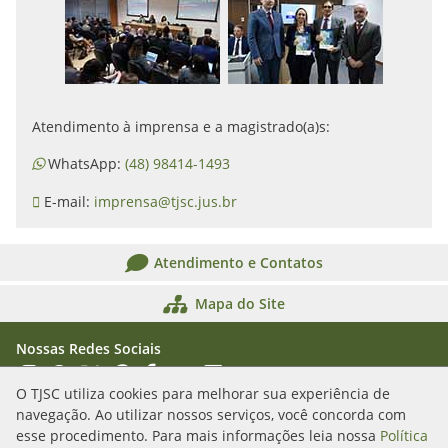
Atendimento à imprensa e a magistrado(a)s:
WhatsApp:
(48) 98414-1493
E-mail:
imprensa@tjsc.jus.br
Atendimento e Contatos
Mapa do Site
Nossas Redes Sociais
Acessar Instagram
Acessar WhatsApp
Acessar X
Acessar Threads
Acessar Facebook
Acessar YouTube
Acessar Flickr
Acessar SoundCloud
O TJSC utiliza cookies para melhorar sua experiência de
navegação. Ao utilizar nossos serviços, você concorda com
Rua Álvaro Millen da Silveira, n. 208
esse procedimento. Para mais informações leia nossa
Política