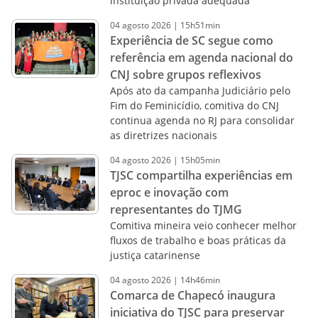
instituição privada adequada
04
agosto
2026
|
15h51min
Experiência de SC segue como
referência em agenda nacional do
CNJ sobre grupos reflexivos
Após ato da campanha Judiciário pelo
Fim do Feminicídio, comitiva do CNJ
continua agenda no RJ para consolidar
as diretrizes nacionais
04
agosto
2026
|
15h05min
TJSC compartilha experiências em
eproc e inovação com
representantes do TJMG
Comitiva mineira veio conhecer melhor
fluxos de trabalho e boas práticas da
justiça catarinense
04
agosto
2026
|
14h46min
Comarca de Chapecó inaugura
iniciativa do TJSC para preservar