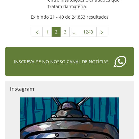
tratam da matéria
Exibindo 21 - 40 de 24.853 resultados
1
2
3
...
1243
Página
Página
Página
Páginas intermediárias Usar A
Página
INSCREVA-SE NO NOSSO CANAL DE NOTÍCIAS
Instagram