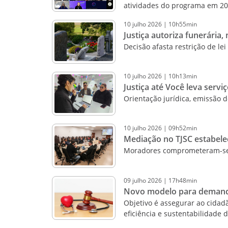
atividades do programa em 2
10
julho
2026
|
10h55min
Justiça autoriza funerária
Decisão afasta restrição de le
10
julho
2026
|
10h13min
Justiça até Você leva serv
Orientação jurídica, emissão
10
julho
2026
|
09h52min
Mediação no TJSC estabele
Moradores comprometeram-se 
09
julho
2026
|
17h48min
Novo modelo para demandas
Objetivo é assegurar ao cida
eficiência e sustentabilidade 