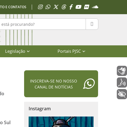
Acessar Instagram
Acessar WhatsApp
Acessar X
Acessar Threads
Acessar Facebook
Acessar YouTube
Acessar Flickr
Acessar SoundClo
TO E CONTATOS
r no portal
PESQUISAR
Legislação
Portais PJSC
Libras
INSCREVA-SE NO NOSSO
Voz
CANAL DE NOTÍCIAS
do
+ Acessibilidade
Instagram
o Sul