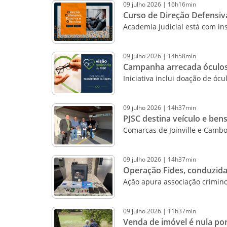
09
julho
2026
|
16h16min
Curso de Direção Defensiva
Academia Judicial está com ins
09
julho
2026
|
14h58min
Campanha arrecada óculos
Iniciativa inclui doação de óc
09
julho
2026
|
14h37min
PJSC destina veículo e bens
Comarcas de Joinville e Cambo
09
julho
2026
|
14h37min
Operação Fides, conduzida
Ação apura associação crimin
09
julho
2026
|
11h37min
Venda de imóvel é nula po