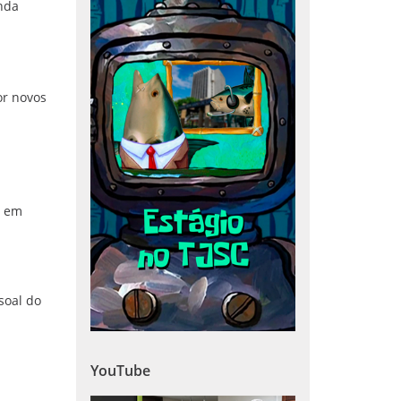
enda
or novos
s em
soal do
YouTube