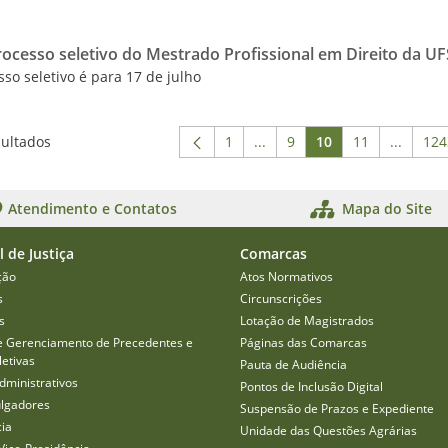
processo seletivo do Mestrado Profissional em Direito da U
so seletivo é para 17 de julho
sultados
1
...
9
10
11
...
124
Página
Páginas intermediárias Usa
Página
Página
Página
Páginas
P
Atendimento e Contatos
Mapa do Site
l de Justiça
Comarcas
ção
Atos Normativos
s
Circunscrições
s
Lotação de Magistrados
e Gerenciamento de Precedentes e
Páginas das Comarcas
etivas
Pauta de Audiência
dministrativos
Pontos de Inclusão Digital
ulgadores
Suspensão de Prazos e Expediente
cia
Unidade das Questões Agrárias