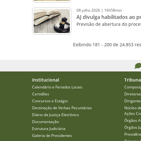
08
julho
2026
|
16h58min
AJ divulga habilitados ao 
Previsão de abertura do proces
Exibindo 181 - 200 de 24.853 re
Institucional
Tribuna
Calendário e Feriados Locais
Composi
Certidões
Diretoria
Concursos e Estágio
Dirigente
Destinação de Verbas Pecuniárias
Núcleo d
Ações Col
Diário da Justiça Eletrônico
Órgãos A
Documentação
Órgãos J
Estrutura Judiciária
Presidên
Galeria de Presidentes