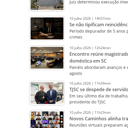
Juiz determinou execução imed
10
julho
2026
|
14h57min
Se não tipificam reincidên
Período depurador de 5 anos 
crimes
10
julho
2026
|
12h24min
Encontro reúne magistrado
doméstica em SC
Painéis abordaram avanços e d
agosto
10
julho
2026
|
11h39min
TJSC se despede de servido
Em seu último dia de trabalho
presidente do TJSC
10
julho
2026
|
11h23min
Novos Caminhos alinha tra
Reuniões virtuais preparam 