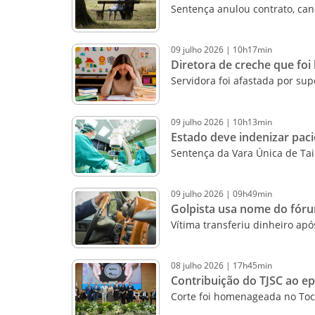
Sentença anulou contrato, can
09
julho
2026
|
10h17min
Diretora de creche que fo
Servidora foi afastada por sup
09
julho
2026
|
10h13min
Estado deve indenizar paci
Sentença da Vara Única de Ta
09
julho
2026
|
09h49min
Golpista usa nome do fóru
Vítima transferiu dinheiro ap
08
julho
2026
|
17h45min
Contribuição do TJSC ao ep
Corte foi homenageada no Toca