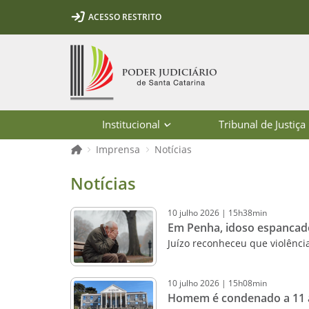
Ir para o conteúdo
Ir para a ferramenta de acessibilidade - Rybená
Ir para o menu principal
Ir para a pesquisa
Ir para o rodapé
Ir para a página inicial
ACESSO RESTRITO
1
2
3
5
6
7
Página inicial
Institucional
Tribunal de Justiça
Página inicial
Imprensa
Notícias
Notícias - Imprensa - Poder Judiciár
Notícias
10
julho
2026
|
15h38min
Em Penha, idoso espancado
Juízo reconheceu que violência
10
julho
2026
|
15h08min
Homem é condenado a 11 an