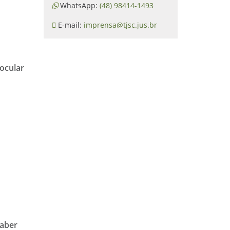
WhatsApp:
(48) 98414-1493
E-mail:
imprensa@tjsc.jus.br
ocular
s
saber