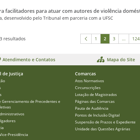
a facilitadores para atuar com autores de violência domés
ra, desenvolvido pelo Tribunal em parceria com a UFSC
43 resultados
1
2
3
...
124
Página
Página
Página
Páginas
P
Atendimento e Contatos
Mapa do Site
l de Justiça
Comarcas
ção
Atos Normativos
s
Circunscrições
s
Lotação de Magistrados
e Gerenciamento de Precedentes e
Páginas das Comarcas
etivas
Pauta de Audiência
dministrativos
Pontos de Inclusão Digital
ulgadores
Suspensão de Prazos e Expediente
cia
Unidade das Questões Agrárias
Vice-Presidência