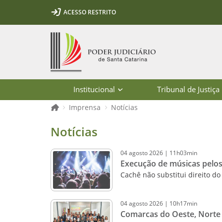
Ir para o conteúdo
Ir para a ferramenta de acessibilidade - Rybená
Ir para o menu principal
Ir para a pesquisa
Ir para o rodapé
Ir para a página inicial
ACESSO RESTRITO
1
2
3
5
6
7
Página inicial
Institucional
Tribunal de Justiça
Página inicial
Imprensa
Notícias
Notícias - Imprensa - Poder Judiciár
Notícias
04
agosto
2026
|
11h03min
Execução de músicas pelos 
Cachê não substitui direito do
04
agosto
2026
|
10h17min
Comarcas do Oeste, Norte e