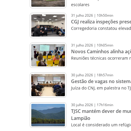
escolares
31
julho
2026
|
10h50min
CGJ realiza inspeções pres
Corregedoria constatou elevad
31
julho
2026
|
10h05min
Novos Caminhos alinha açõ
Reuniões técnicas ocorreram na
30
julho
2026
|
18h57min
Gestão de vagas no sistem
Juíza do CNJ, em palestra no T
30
julho
2026
|
17h16min
TJSC mantém dever de mun
Lampião
Local é considerado um refúgio 