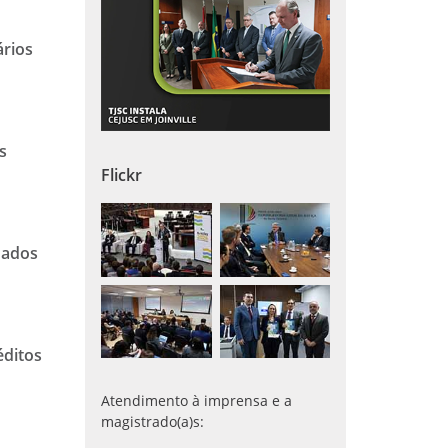
ários
s
Flickr
oados
éditos
Atendimento à imprensa e a
magistrado(a)s: