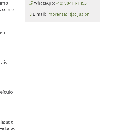
timo
WhatsApp:
(48) 98414-1493
s com o
E-mail:
imprensa@tjsc.jus.br
veu
rais
eículo
lizado
ividades