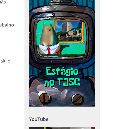
não
rabalho
lti e
YouTube