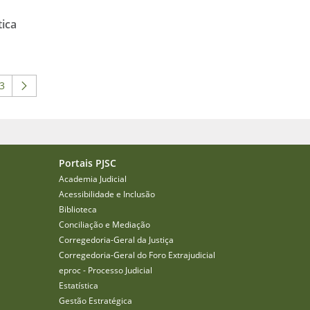
tica
3
 intermediárias Usar ABA para navegar.
ágina
Portais PJSC
Academia Judicial
Acessibilidade e Inclusão
Biblioteca
Conciliação e Mediação
Corregedoria-Geral da Justiça
Corregedoria-Geral do Foro Extrajudicial
eproc - Processo Judicial
Estatística
Gestão Estratégica