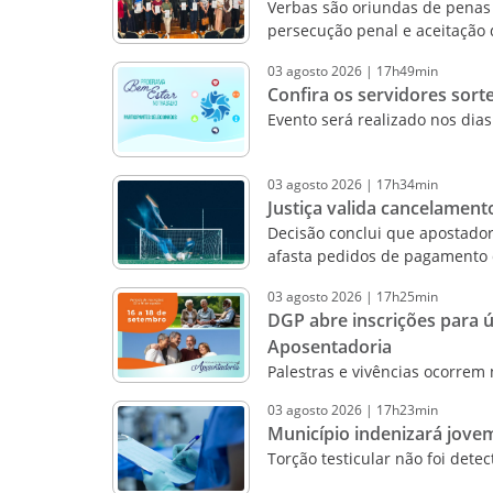
Verbas são oriundas de penas 
persecução penal e aceitação
03
agosto
2026
|
17h49min
Confira os servidores sor
Evento será realizado nos dias
03
agosto
2026
|
17h34min
Justiça valida cancelament
Decisão conclui que apostado
afasta pedidos de pagamento 
03
agosto
2026
|
17h25min
DGP abre inscrições para 
Aposentadoria
Palestras e vivências ocorrem 
03
agosto
2026
|
17h23min
Município indenizará jove
Torção testicular não foi dete