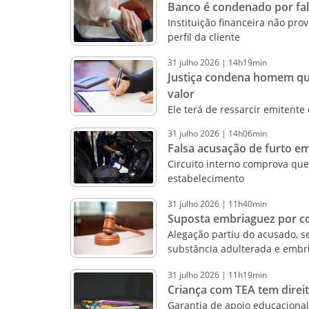
Banco é condenado por falh
Instituição financeira não pr
perfil da cliente
31
julho
2026
|
14h19min
Justiça condena homem qu
valor
Ele terá de ressarcir emitente
31
julho
2026
|
14h06min
Falsa acusação de furto e
Circuito interno comprova que
estabelecimento
31
julho
2026
|
11h40min
Suposta embriaguez por co
Alegação partiu do acusado, s
substância adulterada e embr
31
julho
2026
|
11h19min
Criança com TEA tem direi
Garantia de apoio educacional