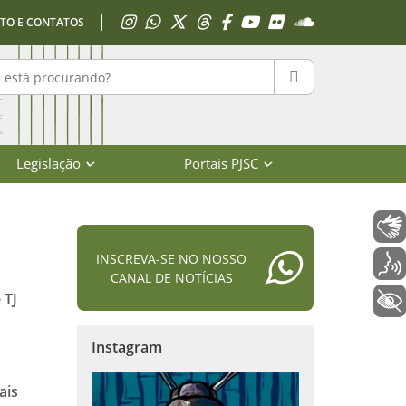
Acessar Instagram
Acessar WhatsApp
Acessar X
Acessar Threads
Acessar Facebook
Acessar YouTube
Acessar Flickr
Acessar SoundClo
TO E CONTATOS
r no portal
PESQUISAR
Legislação
Portais PJSC
Libras
INSCREVA-SE NO NOSSO
Voz
CANAL DE NOTÍCIAS
 TJ
+ Acessibilidade
Instagram
ais