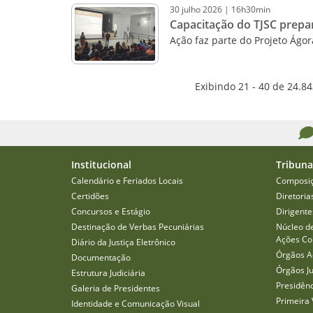
30
julho
2026
|
16h30min
Capacitação do TJSC prepar
Ação faz parte do Projeto Ágo
Exibindo 21 - 40 de 24.8
Institucional
Tribuna
Calendário e Feriados Locais
Composi
Certidões
Diretoria
Concursos e Estágio
Dirigente
Destinação de Verbas Pecuniárias
Núcleo d
Ações Col
Diário da Justiça Eletrônico
Órgãos A
Documentação
Órgãos J
Estrutura Judiciária
Presidên
Galeria de Presidentes
Primeira 
Identidade e Comunicação Visual