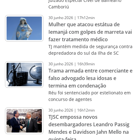
Juizado Especial Cível de Balneário
Camboriú
30
junho
2026
|
17h12min
Mulher que atacou estátua de
Iemanjá com golpes de marreta vai
fazer tratamento médico
TJ mantém medida de segurança contra
depredadora do sul da Ilha de SC
30
junho
2026
|
16h39min
Trama armada entre comerciante e
falso advogado lesa idosas e
termina em condenação
Réu foi sentenciado por estelionato em
concurso de agentes
30
junho
2026
|
16h12min
TJSC empossa novos
desembargadores Leandro Passig
Mendes e Davidson Jahn Mello na
quinta-feira