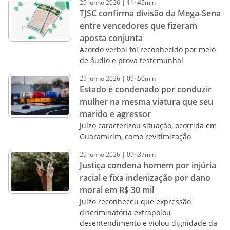
29
junho
2026
|
11h45min
TJSC confirma divisão da Mega-Sena
entre vencedores que fizeram
aposta conjunta
Acordo verbal foi reconhecido por meio
de áudio e prova testemunhal
29
junho
2026
|
09h50min
Estado é condenado por conduzir
mulher na mesma viatura que seu
marido e agressor
Juízo caracterizou situação, ocorrida em
Guaramirim, como revitimização
29
junho
2026
|
09h37min
Justiça condena homem por injúria
racial e fixa indenização por dano
moral em R$ 30 mil
Juízo reconheceu que expressão
discriminatória extrapolou
desentendimento e violou dignidade da