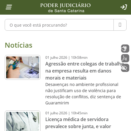
Página inicial
Ir para o conteúdo
Ir para a ferramenta de acessibilidade - Rybená
Ir para o menu principal
Ir para a pesquisa
Ir para o rodapé
Ir para a página inicial
1
2
4
5
6
7
ACE
Pesquisar no portal
PESQU
Notícias - Imprensa - Poder Judiciár
Notícias
Libras
01
julho
2026
|
10h58min
Voz
Agressão entre colegas de trabalho
+ Acessibilidade
na empresa resulta em danos
morais e materiais
Desavenças no ambiente profissional
não justificam uso de violência para
resolução de conflitos, diz sentença de
Guaramirim
01
julho
2026
|
10h45min
Licença médica de servidora
prevalece sobre junta, e valor