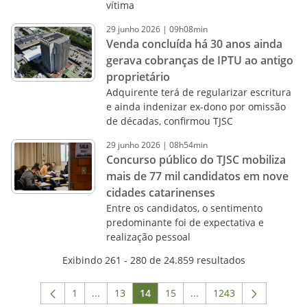
vítima
29
junho
2026
|
09h08min
Venda concluída há 30 anos ainda
gerava cobranças de IPTU ao antigo
proprietário
Adquirente terá de regularizar escritura
e ainda indenizar ex-dono por omissão
de décadas, confirmou TJSC
29
junho
2026
|
08h54min
Concurso público do TJSC mobiliza
mais de 77 mil candidatos em nove
cidades catarinenses
Entre os candidatos, o sentimento
predominante foi de expectativa e
realização pessoal
Exibindo 261 - 280 de 24.859 resultados
1
...
13
14
15
...
1243
Página
Páginas intermediárias Usar ABA para navega
Página
Página
Página
Páginas intermediárias 
Página