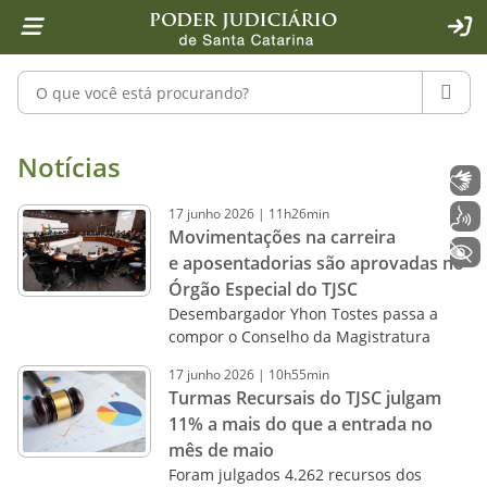
Página inicial
Ir para o conteúdo
Ir para a ferramenta de acessibilidade - Rybená
Ir para o menu principal
Ir para a pesquisa
Ir para o rodapé
Ir para a página inicial
1
2
4
5
6
7
ACE
Pesquisar no portal
PESQU
Notícias - Imprensa - Poder Judiciár
Notícias
Libras
17
junho
2026
|
11h26min
Voz
Movimentações na carreira
+ Acessibilidade
e aposentadorias são aprovadas no
Órgão Especial do TJSC
Desembargador Yhon Tostes passa a
compor o Conselho da Magistratura
17
junho
2026
|
10h55min
Turmas Recursais do TJSC julgam
11% a mais do que a entrada no
mês de maio
Foram julgados 4.262 recursos dos