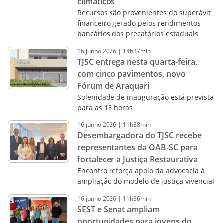
climáticos
Recursos são provenientes do superávit
financeiro gerado pelos rendimentos
bancários dos precatórios estaduais
16
junho
2026
|
14h37min
TJSC entrega nesta quarta-feira,
com cinco pavimentos, novo
Fórum de Araquari
Solenidade de inauguração está prevista
para as 18 horas
16
junho
2026
|
11h38min
Desembargadora do TJSC recebe
representantes da OAB-SC para
fortalecer a Justiça Restaurativa
Encontro reforça apoio da advocacia à
ampliação do modelo de justiça vivencial
16
junho
2026
|
11h36min
SEST e Senat ampliam
oportunidades para jovens do