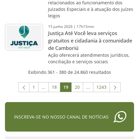
relacionados ao funcionamento dos
Juizados Especiais e à atuação dos juízes
leigos
15
junho
2026
|
17h15min
Justiça Até Você leva serviços
gratuitos e cidadania à comunidade
de Camboriú
Ação oferecerá atendimentos jurídicos,
conciliação e serviços sociais
Exibindo 361 - 380 de 24.860 resultados
1
...
18
19
20
...
1243
Página
Páginas intermediárias Usar ABA para navega
Página
Página
Página
Páginas intermediárias 
Página
INSCREVA-SE NO NOSSO CANAL DE NOTÍCIAS