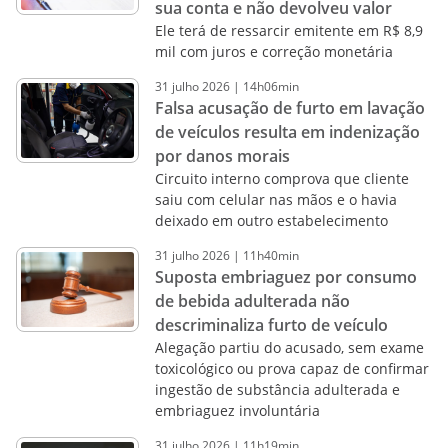
sua conta e não devolveu valor
Ele terá de ressarcir emitente em R$ 8,9
mil com juros e correção monetária
31
julho
2026
|
14h06min
Falsa acusação de furto em lavação
de veículos resulta em indenização
por danos morais
Circuito interno comprova que cliente
saiu com celular nas mãos e o havia
deixado em outro estabelecimento
31
julho
2026
|
11h40min
Suposta embriaguez por consumo
de bebida adulterada não
descriminaliza furto de veículo
Alegação partiu do acusado, sem exame
toxicológico ou prova capaz de confirmar
ingestão de substância adulterada e
embriaguez involuntária
31
julho
2026
|
11h19min