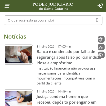
Página inicial
Ir para o conteúdo
Ir para a ferramenta de acessibilidade - Rybená
Ir para o menu principal
Ir para a pesquisa
Ir para o rodapé
Ir para a página inicial
1
2
4
5
6
7
ACE
Pesquisar no portal
PESQU
Notícias - Imprensa - Poder Judiciár
Notícias
Libras
31
julho
2026
|
17h05min
Voz
Banco é condenado por falha de
+ Acessibilidade
segurança após falso policial induzir
idosa a empréstimo
Instituição financeira não provou usar
mecanismos para identificar
movimentações incompatíveis com o
perfil da cliente
31
julho
2026
|
14h19min
Justiça condena homem que
recebeu depósito por engano em