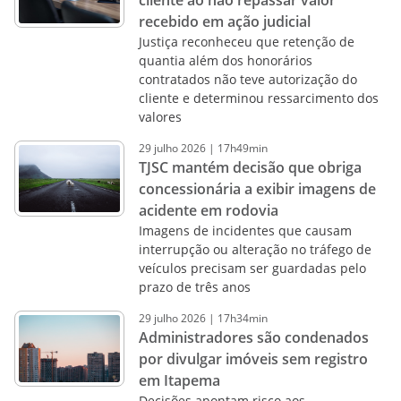
cliente ao não repassar valor
recebido em ação judicial
Justiça reconheceu que retenção de
quantia além dos honorários
contratados não teve autorização do
cliente e determinou ressarcimento dos
valores
29
julho
2026
|
17h49min
TJSC mantém decisão que obriga
concessionária a exibir imagens de
acidente em rodovia
Imagens de incidentes que causam
interrupção ou alteração no tráfego de
veículos precisam ser guardadas pelo
prazo de três anos
29
julho
2026
|
17h34min
Administradores são condenados
por divulgar imóveis sem registro
em Itapema
Decisões apontam risco aos