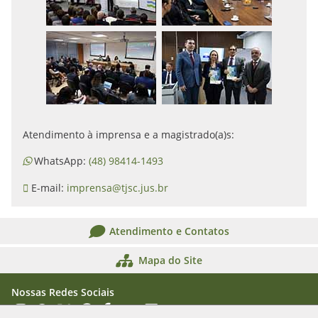
Atendimento à imprensa e a magistrado(a)s:
WhatsApp:
(48) 98414-1493
E-mail:
imprensa@tjsc.jus.br
Atendimento e Contatos
Mapa do Site
Nossas Redes Sociais
Acessar Instagram
Acessar WhatsApp
Acessar X
Acessar Threads
Acessar Facebook
Acessar YouTube
Acessar Flickr
Acessar SoundCloud