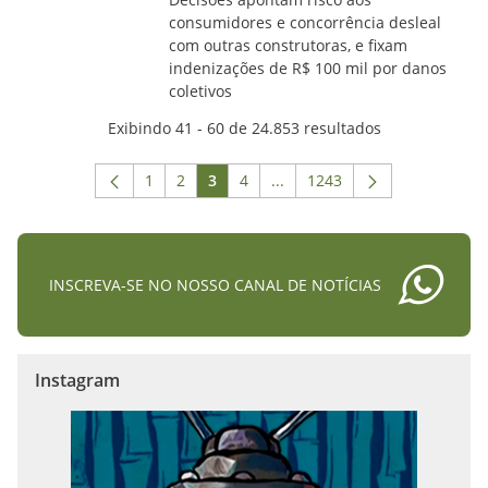
consumidores e concorrência desleal
com outras construtoras, e fixam
indenizações de R$ 100 mil por danos
coletivos
Exibindo 41 - 60 de 24.853 resultados
1
2
3
4
...
1243
Página
Página
Página
Página
Páginas intermediárias Usar
Página
INSCREVA-SE NO NOSSO CANAL DE NOTÍCIAS
Instagram