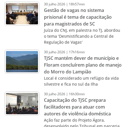
30
julho
2026
|
18h57min
Gestão de vagas no sistema
prisional é tema de capacitação
para magistrados de SC
Juíza do CNJ, em palestra no TJ, abordou
o tema 'Desmistificando a Central de
Regulação de Vagas'
30
julho
2026
|
17h16min
TJSC mantém dever de município e
Floram concluírem plano de manejo
do Morro do Lampião
Local é considerado um refúgio da vida
silvestre e fica no sul da Ilha
30
julho
2026
|
16h30min
Capacitação do TJSC prepara
facilitadores para atuar com
autores de violência doméstica
Ação faz parte do Projeto Ágora,
desenvolvido pelo Tribunal em parceria