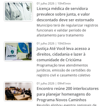
01
julho
2026
|
10h45min
Licença médica de servidora
prevalece sobre junta, e valor
descontado deve ser estornado
Município terá de regularizar registros
funcionais e validar período de
afastamento para tratamento
01
julho
2026
|
10h03min
Justiça Até Você leva acesso a
direitos, cidadania e lazer à
comunidade de Criciúma
Programação teve atendimentos
jurídicos, emissão de certidões do
registro civil e casamento coletivo
01
julho
2026
|
09h41min
Encontro reúne 200 interlocutores
para planejar homenagens do
Programa Novos Caminhos
Reunião alinhou eventos regionais de