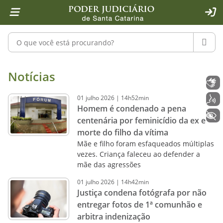
Página inicial
Ir para o conteúdo
Ir para a ferramenta de acessibilidade - Rybená
Ir para o menu principal
Ir para a pesquisa
Ir para o rodapé
Ir para a página inicial
1
2
4
5
6
7
ACE
Pesquisar no portal
PESQU
Notícias - Imprensa - Poder Judiciár
Notícias
Libras
01
julho
2026
|
14h52min
Voz
Homem é condenado a pena
+ Acessibilidade
centenária por feminicídio da ex e
morte do filho da vítima
Mãe e filho foram esfaqueados múltiplas
vezes. Criança faleceu ao defender a
mãe das agressões
01
julho
2026
|
14h42min
Justiça condena fotógrafa por não
entregar fotos de 1ª comunhão e
arbitra indenização