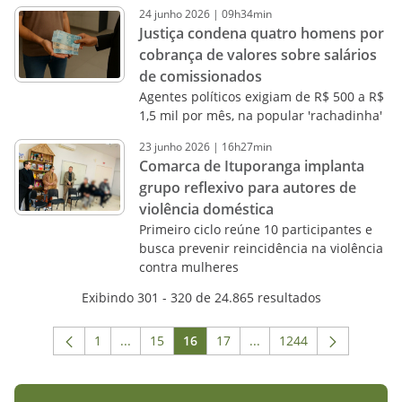
24
junho
2026
|
09h34min
Justiça condena quatro homens por
cobrança de valores sobre salários
de comissionados
Agentes políticos exigiam de R$ 500 a R$
1,5 mil por mês, na popular 'rachadinha'
23
junho
2026
|
16h27min
Comarca de Ituporanga implanta
grupo reflexivo para autores de
violência doméstica
Primeiro ciclo reúne 10 participantes e
busca prevenir reincidência na violência
contra mulheres
Exibindo 301 - 320 de 24.865 resultados
1
...
15
16
17
...
1244
Página
Páginas intermediárias Usar ABA para navega
Página
Página
Página
Páginas intermediárias 
Página