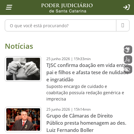
Página inicial
Ir para o conteúdo
Ir para a ferramenta de acessibilidade - Rybená
Ir para o menu principal
Ir para a pesquisa
Ir para o rodapé
Ir para a página inicial
1
2
4
5
6
7
ACE
Pesquisar no portal
PESQU
Notícias - Imprensa - Poder Judiciár
Notícias
Libras
25
junho
2026
|
15h33min
Voz
TJSC confirma doação em vida entre
+ Acessibilidade
pai e filhos e afasta tese de nulidade
e ingratidão
Suposto encargo de cuidado e
coabitação possuía redação genérica e
imprecisa
25
junho
2026
|
15h14min
Grupo de Câmaras de Direito
Público presta homenagem ao des.
Luiz Fernando Boller