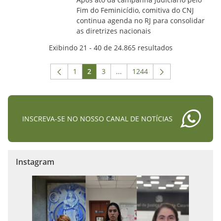
Fim do Feminicídio, comitiva do CNJ
continua agenda no RJ para consolidar
as diretrizes nacionais
Exibindo 21 - 40 de 24.865 resultados
1
2
3
...
1244
Página
Página
Página
Páginas intermediárias Usar A
Página
INSCREVA-SE NO NOSSO CANAL DE NOTÍCIAS
Instagram