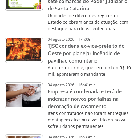
sete comarcas do Poder Judiciário
de Santa Catarina
Unidades de diferentes regiões do
Estado celebram anos de atuação, com
destaque para duas centenárias
04
agosto
2026
|
17h00min
TJSC condena ex-vice-prefeito do
Oeste por planejar incêndio de
pavilhão comunitário
Autores do crime, que receberiam R$ 10
mil, apontaram o mandante
04
agosto
2026
|
16h41min
Empresa é condenada e terá de
indenizar noivos por falhas na
decoração de casamento
Itens contratados não foram entregues,
montagem atrasou e vestido da noiva
sofreu danos permanentes
04
agosto
2026
|
16h33min