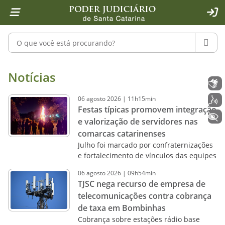
Página inicial
Ir para o conteúdo
Ir para a ferramenta de acessibilidade - Rybená
Ir para o menu principal
Ir para a pesquisa
Ir para o rodapé
Ir para a página inicial
1
2
4
5
6
7
ACE
Pesquisar no portal
PESQU
Notícias - Imprensa - Poder Judiciár
Notícias
Libras
06
agosto
2026
|
11h15min
Voz
Festas típicas promovem integração
+ Acessibilidade
e valorização de servidores nas
comarcas catarinenses
Julho foi marcado por confraternizações
e fortalecimento de vínculos das equipes
06
agosto
2026
|
09h54min
TJSC nega recurso de empresa de
telecomunicações contra cobrança
de taxa em Bombinhas
Cobrança sobre estações rádio base