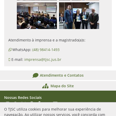
Atendimento à imprensa e a magistrado(a)s:
WhatsApp:
(48) 98414-1493
E-mail:
imprensa@tjsc.jus.br
Atendimento e Contatos
Mapa do Site
Nossas Redes Sociais
Acessar Instagram
Acessar WhatsApp
Acessar X
Acessar Threads
Acessar Facebook
Acessar YouTube
Acessar Flickr
Acessar SoundCloud
O TJSC utiliza cookies para melhorar sua experiência de
navegação. Ao utilizar nossos serviços, você concorda com