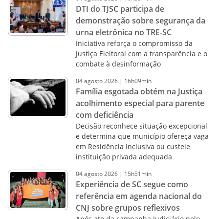
DTI do TJSC participa de
demonstração sobre segurança da
urna eletrônica no TRE-SC
Iniciativa reforça o compromisso da
Justiça Eleitoral com a transparência e o
combate à desinformação
04
agosto
2026
|
16h09min
Família esgotada obtém na Justiça
acolhimento especial para parente
com deficiência
Decisão reconhece situação excepcional
e determina que município ofereça vaga
em Residência Inclusiva ou custeie
instituição privada adequada
04
agosto
2026
|
15h51min
Experiência de SC segue como
referência em agenda nacional do
CNJ sobre grupos reflexivos
Após ato da campanha Judiciário pelo