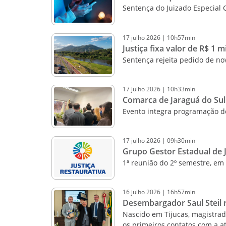
Sentença do Juizado Especial 
17
julho
2026
|
10h57min
Justiça fixa valor de R$ 1
Sentença rejeita pedido de no
17
julho
2026
|
10h33min
Comarca de Jaraguá do Su
Evento integra programação d
17
julho
2026
|
09h30min
Grupo Gestor Estadual de J
1ª reunião do 2º semestre, em
16
julho
2026
|
16h57min
Desembargador Saul Steil r
Nascido em Tijucas, magistrado
os primeiros contatos com a at