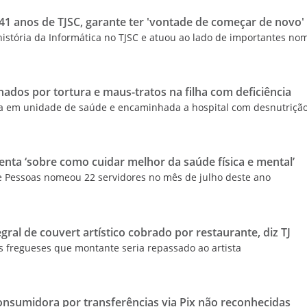
 41 anos de TJSC, garante ter 'vontade de começar de novo'
 história da Informática no TJSC e atuou ao lado de importantes no
dos por tortura e maus-tratos na filha com deficiência
ida em unidade de saúde e encaminhada a hospital com desnutriçã
nta ‘sobre como cuidar melhor da saúde física e mental’
e Pessoas nomeou 22 servidores no mês de julho deste ano
egral de couvert artístico cobrado por restaurante, diz TJ
 fregueses que montante seria repassado ao artista
onsumidora por transferências via Pix não reconhecidas