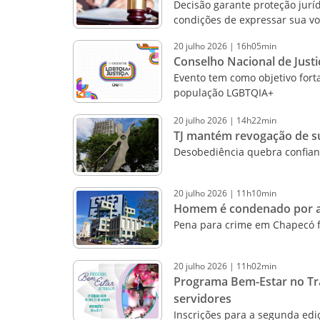
Decisão garante proteção juríd
condições de expressar sua v
20
julho
2026
|
16h05min
Conselho Nacional de Justi
Evento tem como objetivo forta
população LGBTQIA+
20
julho
2026
|
14h22min
TJ mantém revogação de su
Desobediência quebra confian
20
julho
2026
|
11h10min
Homem é condenado por as
Pena para crime em Chapecó fo
20
julho
2026
|
11h02min
Programa Bem-Estar no Tra
servidores
Inscrições para a segunda ediç