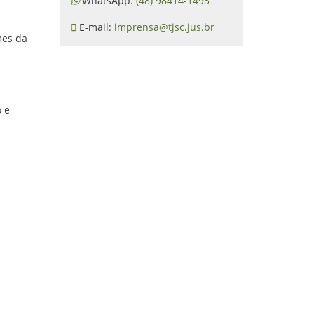
WhatsApp:
(48) 98414-1493
E-mail:
imprensa@tjsc.jus.br
mes da
o e