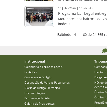
16
julho
2026
|
16h42min
Programa Lar Legal entrega
Moradores dos bairros Boa Vi
imóveis
Exibindo 141 - 160 de 24.865 r
Institucional
Tribuna
Calendário e Feriados Locais
Composi
Certidões
Diretoria
Concursos e Estágio
Dirigente
Destinação de Verbas Pecuniárias
Núcleo d
Ações Col
Diário da Justiça Eletrônico
Órgãos A
Documentação
Órgãos J
Estrutura Judiciária
Presidên
Galeria de Presidentes