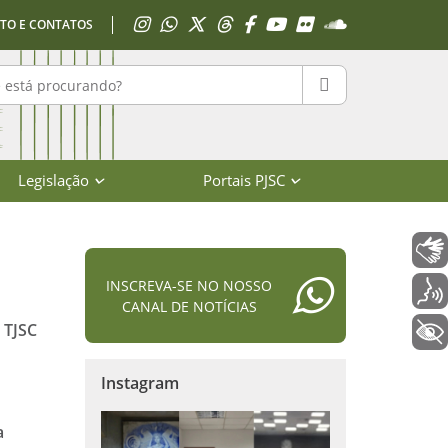
Acessar Instagram
Acessar WhatsApp
Acessar X
Acessar Threads
Acessar Facebook
Acessar YouTube
Acessar Flickr
Acessar SoundClo
TO E CONTATOS
r no portal
PESQUISAR
Legislação
Portais PJSC
Libras
INSCREVA-SE NO NOSSO
Voz
CANAL DE NOTÍCIAS
 TJSC
+ Acessibilidade
Instagram
a