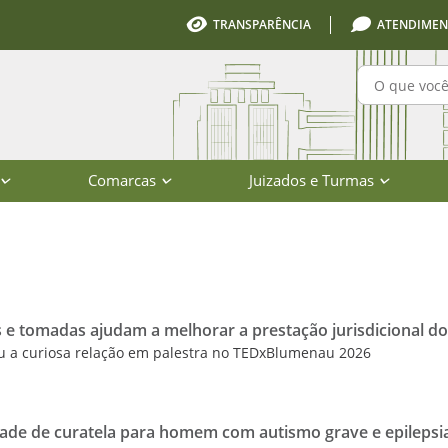
TRANSPARÊNCIA
ATENDIMEN
Pesquisa
Comarcas
Juizados e Turmas
io de Santa Catarina
 e tomadas ajudam a melhorar a prestação jurisdicional do
ou a curiosa relação em palestra no TEDxBlumenau 2026
dade de curatela para homem com autismo grave e epilepsi