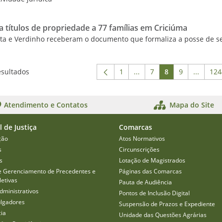
 títulos de propriedade a 77 famílias em Criciúma
sta e Verdinho receberam o documento que formaliza a posse de s
esultados
1
...
7
8
9
...
124
Página
Páginas intermediárias U
Página
Página
Página
Páginas
P
Atendimento e Contatos
Mapa do Site
l de Justiça
Comarcas
ção
Atos Normativos
s
Circunscrições
s
Lotação de Magistrados
e Gerenciamento de Precedentes e
Páginas das Comarcas
etivas
Pauta de Audiência
dministrativos
Pontos de Inclusão Digital
ulgadores
Suspensão de Prazos e Expediente
cia
Unidade das Questões Agrárias