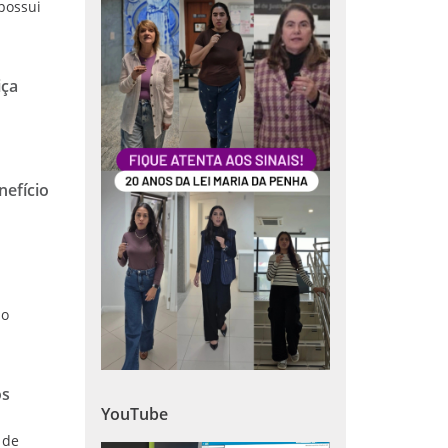
 possui
iça
nefício
do
os
YouTube
 de