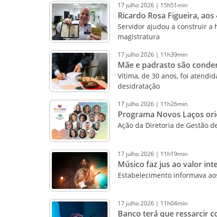
17
julho
2026
|
15h51min
Ricardo Rosa Figueira, aos
Servidor ajudou a construir a
magistratura
17
julho
2026
|
11h39min
Mãe e padrasto são condena
Vítima, de 30 anos, foi atend
desidratação
17
julho
2026
|
11h26min
Programa Novos Laços orie
Ação da Diretoria de Gestão d
17
julho
2026
|
11h19min
Músico faz jus ao valor int
Estabelecimento informava aos
17
julho
2026
|
11h04min
Banco terá que ressarcir c