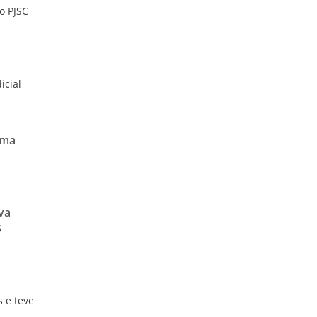
o PJSC
icial
ima
va
6
s e teve