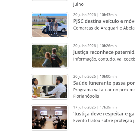
julho
20
julho
2026
|
10h43min
PJSC destina veículo e móv
Comarcas de Araquari e Abela
20
julho
2026
|
10h26min
Justiça reconhece paternid
Informação, contudo, vai coexis
20
julho
2026
|
10h00min
Saúde Itinerante passa p
Programa vai atuar no próximo
Florianópolis
17
julho
2026
|
17h39min
'Justiça deve respeitar e ga
Evento tratou sobre proteção