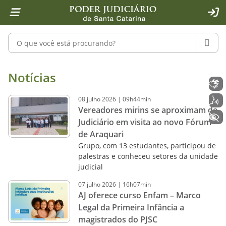
Página inicial
Ir para o conteúdo
Ir para a ferramenta de acessibilidade - Rybená
Ir para o menu principal
Ir para a pesquisa
Ir para o rodapé
Ir para a página inicial
1
2
4
5
6
7
ACE
Pesquisar no portal
PESQU
Notícias - Imprensa - Poder Judiciár
Notícias
Libras
08
julho
2026
|
09h44min
Voz
Vereadores mirins se aproximam do
+ Acessibilidade
Judiciário em visita ao novo Fórum
de Araquari
Grupo, com 13 estudantes, participou de
palestras e conheceu setores da unidade
judicial
07
julho
2026
|
16h07min
AJ oferece curso Enfam – Marco
Legal da Primeira Infância a
magistrados do PJSC