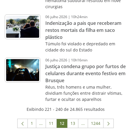
hematoma subdural resultou em nove
cirurgias
06
julho
2026
|
10h24min
Indenização a pais que receberam
restos mortais da filha em saco
plástico
Túmulo foi violado e depredado em
cidade do sul do Estado
06
julho
2026
|
10h16min
Justiça condena grupo por furtos de
celulares durante evento festivo em
Brusque
Réus, três homens e uma mulher,
dividiam funções entre distrair vítimas,
furtar e ocultar os aparelhos
Exibindo 221 - 240 de 24.865 resultados
1
...
11
12
13
...
1244
Página
Páginas intermediárias Usar ABA para navega
Página
Página
Página
Páginas intermediárias 
Página