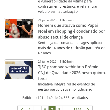
e vulnerabilidade da vítima para
contratar empréstimos e refinanciar
veículo sem autorização
21
julho
2026
|
11h30min
Homem que atuava como Papai
Noel em shopping é condenado por
abuso sexual de criança
Sentença da comarca de Lages aplicou
mais de 16 anos de reclusão para réu de
67 anos
21
julho
2026
|
11h03min
TJSC promove webinário Prêmio
CNJ de Qualidade 2026 nesta quinta-
feira
Iniciativa integra rol de eventos de
gestão participativa no Judiciário
Exibindo 121 - 140 de 24.865 resultados
1
...
6
7
8
...
1244