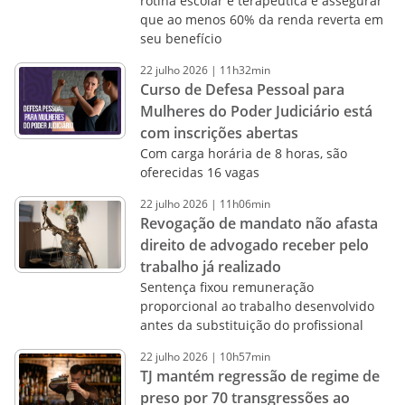
rotina escolar e terapêutica e assegurar
que ao menos 60% da renda reverta em
seu benefício
22
julho
2026
|
11h32min
Curso de Defesa Pessoal para
Mulheres do Poder Judiciário está
com inscrições abertas
Com carga horária de 8 horas, são
oferecidas 16 vagas
22
julho
2026
|
11h06min
Revogação de mandato não afasta
direito de advogado receber pelo
trabalho já realizado
Sentença fixou remuneração
proporcional ao trabalho desenvolvido
antes da substituição do profissional
22
julho
2026
|
10h57min
TJ mantém regressão de regime de
preso por 70 transgressões ao