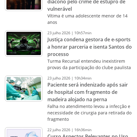
diácono pelo crime de estupro de
vulnerável
Vítima é uma adolescente menor de 14
anos
23
julho
2026
|
10h57min
Justiça condena gestora de e-sports
a honrar parceria e isenta Santos do
processo
Turma Recursal entendeu inexistirem
provas da participação do clube paulista
23
julho
2026
|
10h34min
Paciente será indenizado após sair
de hospital com fragmento de
madeira alojado na perna
Falha no atendimento levou a infecção e
necessidade de cirurgia para retirada do
fragmento
22
julho
2026
|
16h36min
Curso Aspectos Relevantes no Uso