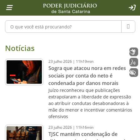
Página inicial
Ir para o conteúdo
Ir para a ferramenta de acessibilidade - Rybená
Ir para o menu principal
Ir para a pesquisa
Ir para o rodapé
Ir para a página inicial
1
2
4
5
6
7
ACE
Pesquisar no portal
PESQU
Notícias - Imprensa - Poder Judiciár
Notícias
Libras
23
julho
2026
|
11h19min
Voz
Sogra que atacou nora em redes
+ Acessibilidade
sociais por conta do neto é
condenada por danos morais
Juízo reconheceu que publicações
extrapolaram a liberdade de expressão
ao atribuir condutas desabonadoras à
mãe do menor e incentivar comentários
ofensivos
23
julho
2026
|
11h16min
TJSC mantém condenação de