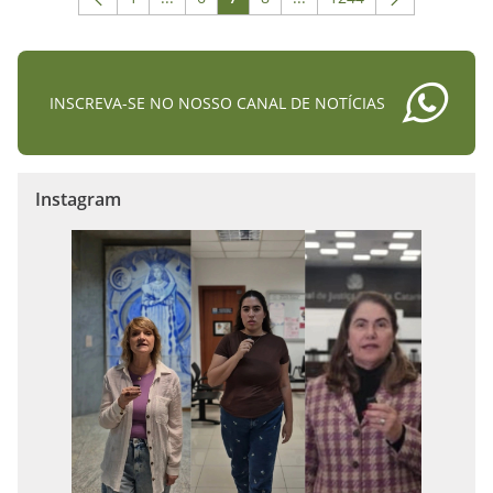
Página
Páginas intermediárias Usar ABA para naveg
Página
Página
Página
Páginas intermediárias Us
Página
INSCREVA-SE NO NOSSO CANAL DE NOTÍCIAS
Instagram