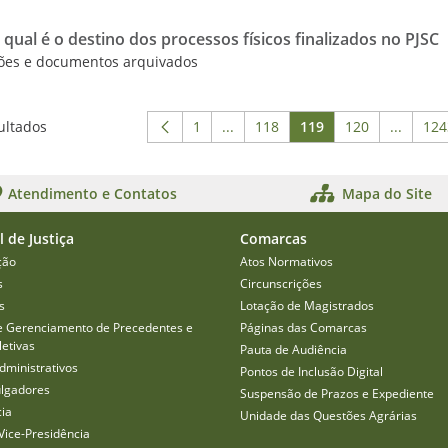
qual é o destino dos processos físicos finalizados no PJSC
ções e documentos arquivados
ultados
1
...
118
119
120
...
124
Página
Páginas intermediárias Usar ABA
Página
Página
Página
Páginas
P
Atendimento e Contatos
Mapa do Site
l de Justiça
Comarcas
ção
Atos Normativos
s
Circunscrições
s
Lotação de Magistrados
e Gerenciamento de Precedentes e
Páginas das Comarcas
etivas
Pauta de Audiência
dministrativos
Pontos de Inclusão Digital
ulgadores
Suspensão de Prazos e Expediente
cia
Unidade das Questões Agrárias
Vice-Presidência