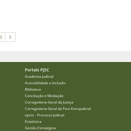
3
 para navegar.
 intermediárias Usar ABA para navegar.
ágina
Portais PJSC
Academia Judicial
Acessibilidade e Inclusão
Biblioteca
Conciliação e Mediação
Corregedoria-Geral da Justiça
Corregedoria-Geral do Foro Extrajudicial
eproc - Processo Judicial
Estatística
Gestão Estratégica