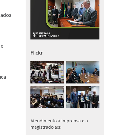
zados
de
Flickr
ica
Atendimento à imprensa e a
magistrado(a)s: