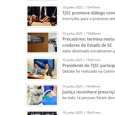
10
junho
2025
|
15h43min
TJSC promove diálogo com 
Inscrições para o processo sel
10
junho
2025
|
15h09min
Precatórios: termina nesta 
credores do Estado de SC
Valor destinado inicialmente 
10
junho
2025
|
15h01min
Presidente do TJSC particip
Debate foi realizado na Comi
10
junho
2025
|
10h44min
Justiça reconhece prescriç
Ao todo 14 pessoas foram denu
10
junho
2025
|
10h31min