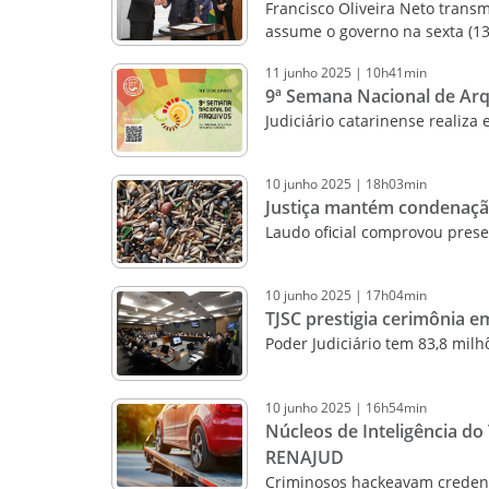
Francisco Oliveira Neto transmi
assume o governo na sexta (13
11
junho
2025
|
10h41min
9ª Semana Nacional de Arq
Judiciário catarinense realiza
10
junho
2025
|
18h03min
Justiça mantém condenaçã
Laudo oficial comprovou pres
10
junho
2025
|
17h04min
TJSC prestigia cerimônia 
Poder Judiciário tem 83,8 mil
10
junho
2025
|
16h54min
Núcleos de Inteligência d
RENAJUD
Criminosos hackeavam credenci