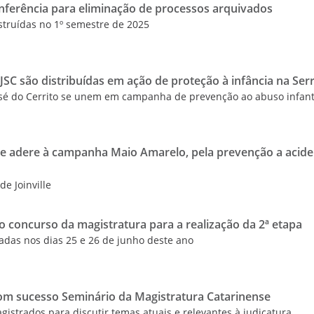
onferência para eliminação de processos arquivados
struídas no 1º semestre de 2025
TJSC são distribuídas em ação de proteção à infância na Ser
José do Cerrito se unem em campanha de prevenção ao abuso infant
nse adere à campanha Maio Amarelo, pela prevenção a acid
de Joinville
 concurso da magistratura para a realização da 2ª etapa
zadas nos dias 25 e 26 de junho deste ano
 com sucesso Seminário da Magistratura Catarinense
istrados para discutir temas atuais e relevantes à judicatura