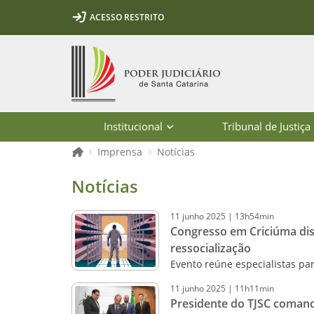
Ir para o conteúdo
Ir para a ferramenta de acessibilidade - Rybená
Ir para o menu principal
Ir para a pesquisa
Ir para o rodapé
Ir para a página inicial
ACESSO RESTRITO
1
2
3
5
6
7
Página inicial
Institucional
Tribunal de Justiça
Página inicial
Imprensa
Notícias
Notícias - Imprensa - Poder Judiciár
Notícias
11
junho
2025
|
13h54min
Congresso em Criciúma disc
ressocialização
Evento reúne especialistas par
11
junho
2025
|
11h11min
Presidente do TJSC comand