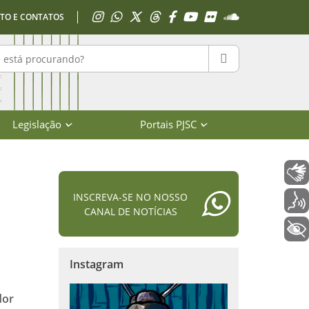
Acessar Instagram
Acessar WhatsApp
Acessar X
Acessar Threads
Acessar Facebook
Acessar YouTube
Acessar Flickr
Acessar SoundClo
TO E CONTATOS
r no portal
PESQUISAR
Legislação
Portais PJSC
Libras
INSCREVA-SE NO NOSSO
Voz
CANAL DE NOTÍCIAS
+ Acessibilidade
Instagram
dor