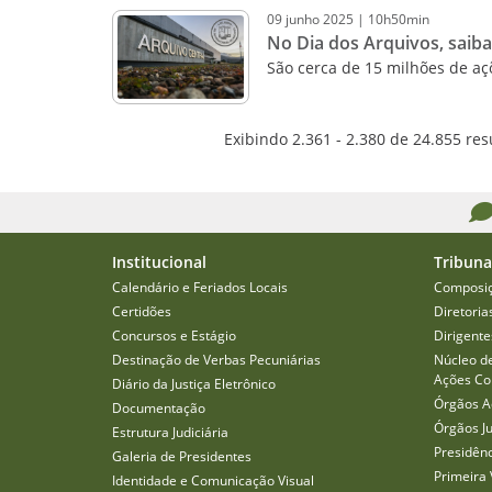
09
junho
2025
|
10h50min
No Dia dos Arquivos, saiba 
São cerca de 15 milhões de a
Exibindo 2.361 - 2.380 de 24.855 res
Institucional
Tribuna
Calendário e Feriados Locais
Composi
Certidões
Diretoria
Concursos e Estágio
Dirigente
Destinação de Verbas Pecuniárias
Núcleo d
Ações Col
Diário da Justiça Eletrônico
Órgãos A
Documentação
Órgãos J
Estrutura Judiciária
Presidên
Galeria de Presidentes
Primeira 
Identidade e Comunicação Visual