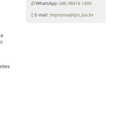
WhatsApp:
(48) 98414-1493
E-mail:
imprensa@tjsc.jus.br
ra
il
entes