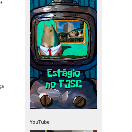
 e
ça
YouTube