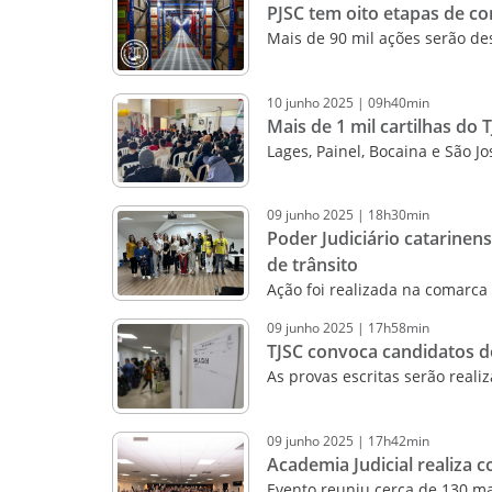
PJSC tem oito etapas de c
Mais de 90 mil ações serão de
10
junho
2025
|
09h40min
Mais de 1 mil cartilhas do 
Lages, Painel, Bocaina e São 
09
junho
2025
|
18h30min
Poder Judiciário catarine
de trânsito
Ação foi realizada na comarca 
09
junho
2025
|
17h58min
TJSC convoca candidatos do
As provas escritas serão reali
09
junho
2025
|
17h42min
Academia Judicial realiza
Evento reuniu cerca de 130 mag