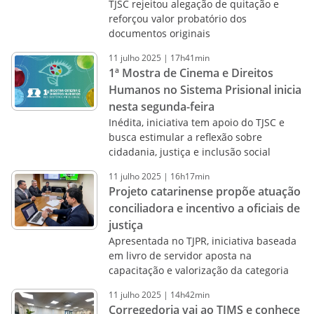
TJSC rejeitou alegação de quitação e
reforçou valor probatório dos
documentos originais
11
julho
2025
|
17h41min
1ª Mostra de Cinema e Direitos
Humanos no Sistema Prisional inicia
nesta segunda-feira
Inédita, iniciativa tem apoio do TJSC e
busca estimular a reflexão sobre
cidadania, justiça e inclusão social
11
julho
2025
|
16h17min
Projeto catarinense propõe atuação
conciliadora e incentivo a oficiais de
justiça
Apresentada no TJPR, iniciativa baseada
em livro de servidor aposta na
capacitação e valorização da categoria
11
julho
2025
|
14h42min
Corregedoria vai ao TJMS e conhece