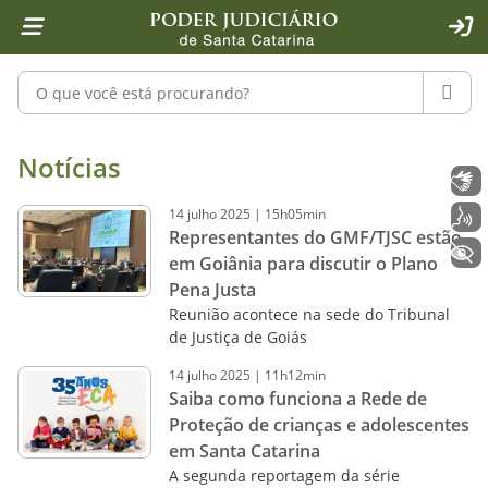
Página inicial
Ir para o conteúdo
Ir para a ferramenta de acessibilidade - Rybená
Ir para o menu principal
Ir para a pesquisa
Ir para o rodapé
Ir para a página inicial
1
2
4
5
6
7
ACE
Pesquisar no portal
PESQU
Notícias - Imprensa - Poder Judiciár
Notícias
Libras
14
julho
2025
|
15h05min
Voz
Representantes do GMF/TJSC estão
+ Acessibilidade
em Goiânia para discutir o Plano
Pena Justa
Reunião acontece na sede do Tribunal
de Justiça de Goiás
14
julho
2025
|
11h12min
Saiba como funciona a Rede de
Proteção de crianças e adolescentes
em Santa Catarina
A segunda reportagem da série