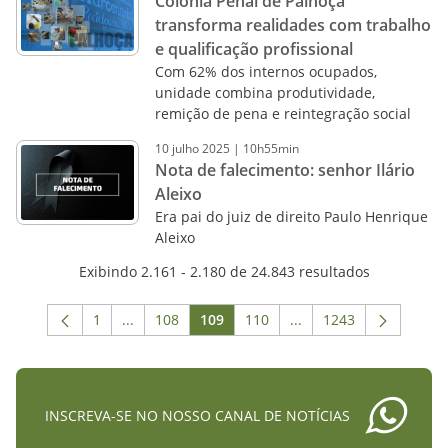
Colônia Penal de Palhoça
transforma realidades com trabalho
e qualificação profissional
Com 62% dos internos ocupados,
unidade combina produtividade,
remição de pena e reintegração social
10
julho
2025
|
10h55min
Nota de falecimento: senhor Ilário
Aleixo
Era pai do juiz de direito Paulo Henrique
Aleixo
Exibindo 2.161 - 2.180 de 24.843 resultados
1
...
108
109
110
...
1243
Página
Páginas intermediárias Usar ABA para navegar.
Página
Página
Página
Páginas intermediária
Página
INSCREVA-SE NO NOSSO CANAL DE NOTÍCIAS