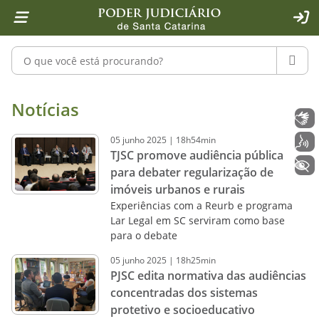
Página inicial
Ir para o conteúdo
Ir para a ferramenta de acessibilidade - Rybená
Ir para o menu principal
Ir para a pesquisa
Ir para o rodapé
Ir para a página inicial
1
2
4
5
6
7
ACE
Pesquisar no portal
PESQU
Notícias - Imprensa - Poder Judiciár
Notícias
Libras
05
junho
2025
|
18h54min
Voz
TJSC promove audiência pública
+ Acessibilidade
para debater regularização de
imóveis urbanos e rurais
Experiências com a Reurb e programa
Lar Legal em SC serviram como base
para o debate
05
junho
2025
|
18h25min
PJSC edita normativa das audiências
concentradas dos sistemas
protetivo e socioeducativo