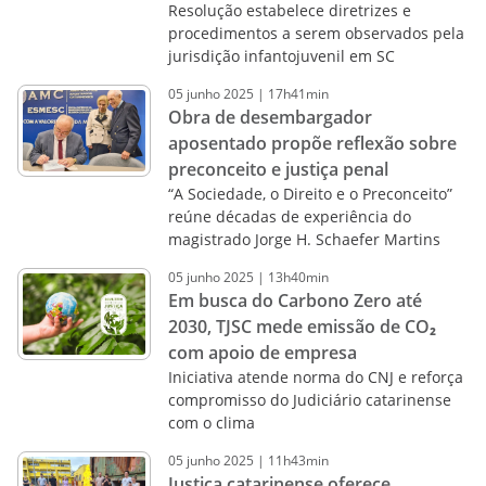
Resolução estabelece diretrizes e
procedimentos a serem observados pela
jurisdição infantojuvenil em SC
05
junho
2025
|
17h41min
Obra de desembargador
aposentado propõe reflexão sobre
preconceito e justiça penal
“A Sociedade, o Direito e o Preconceito”
reúne décadas de experiência do
magistrado Jorge H. Schaefer Martins
05
junho
2025
|
13h40min
Em busca do Carbono Zero até
2030, TJSC mede emissão de CO₂
com apoio de empresa
Iniciativa atende norma do CNJ e reforça
compromisso do Judiciário catarinense
com o clima
05
junho
2025
|
11h43min
Justiça catarinense oferece