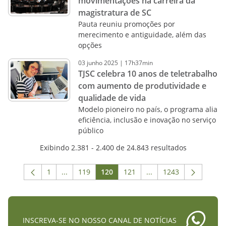
movimentações na carreira da
magistratura de SC
Pauta reuniu promoções por
merecimento e antiguidade, além das
opções
03
junho
2025
|
17h37min
TJSC celebra 10 anos de teletrabalho
com aumento de produtividade e
qualidade de vida
Modelo pioneiro no país, o programa alia
eficiência, inclusão e inovação no serviço
público
Exibindo 2.381 - 2.400 de 24.843 resultados
1
...
119
120
121
...
1243
Página
Páginas intermediárias Usar ABA para navegar.
Página
Página
Página
Páginas intermediária
Página
INSCREVA-SE NO NOSSO CANAL DE NOTÍCIAS