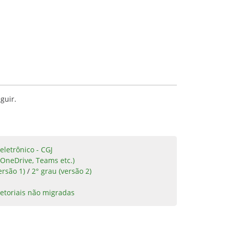
guir.
eletrônico - CGJ
 OneDrive, Teams etc.)
ersão 1)
/
2° grau (versão 2)
etoriais não migradas