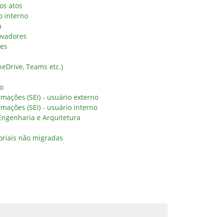
os atos
o interno
a
ovadores
res
eDrive, Teams etc.)
no
rmações (SEI) - usuário externo
rmações (SEI) - usuário interno
 Engenharia e Arquitetura
oriais não migradas