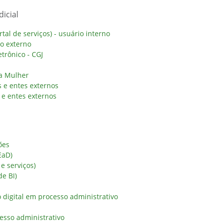
icial
al de serviços) - usuário interno
io externo
trônico - CGJ
da Mulher
 e entes externos
e entes externos
ões
EaD)
 e serviços)
de BI)
digital em processo administrativo
esso administrativo