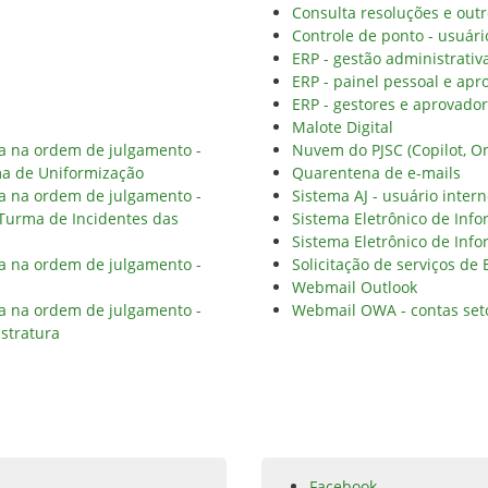
Consulta resoluções e outr
Controle de ponto - usuári
ERP - gestão administrativ
ERP - painel pessoal e apr
ERP - gestores e aprovado
Malote Digital
ia na ordem de julgamento -
Nuvem do PJSC (Copilot, On
ma de Uniformização
Quarentena de e-mails
ia na ordem de julgamento -
Sistema AJ - usuário inter
 Turma de Incidentes das
Sistema Eletrônico de Info
Sistema Eletrônico de Info
ia na ordem de julgamento -
Solicitação de serviços de
Webmail Outlook
ia na ordem de julgamento -
Webmail OWA - contas set
stratura
Facebook