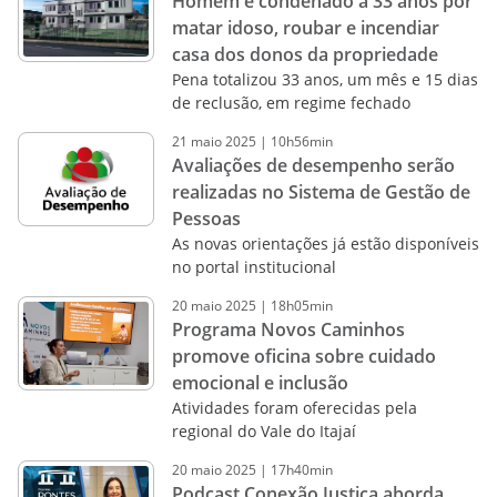
Homem é condenado a 33 anos por
matar idoso, roubar e incendiar
casa dos donos da propriedade
Pena totalizou 33 anos, um mês e 15 dias
de reclusão, em regime fechado
21
maio
2025
|
10h56min
Avaliações de desempenho serão
realizadas no Sistema de Gestão de
Pessoas
As novas orientações já estão disponíveis
no portal institucional
20
maio
2025
|
18h05min
Programa Novos Caminhos
promove oficina sobre cuidado
emocional e inclusão
Atividades foram oferecidas pela
regional do Vale do Itajaí
20
maio
2025
|
17h40min
Podcast Conexão Justiça aborda