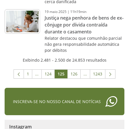
cerca danificada
19
maio
2025
|
11h19min
Justiça nega penhora de bens de ex-
cônjuge por dívida contraída
durante o casamento
Relator destacou que comunhão parcial
não gera responsabilidade automática
por débitos
Exibindo 2.481 - 2.500 de 24.853 resultados
1
...
124
125
126
...
1243
Página
Páginas intermediárias Usar ABA para navegar.
Página
Página
Página
Páginas intermediária
Página
INSCREVA-SE NO NOSSO CANAL DE NOTÍCIAS
Instagram