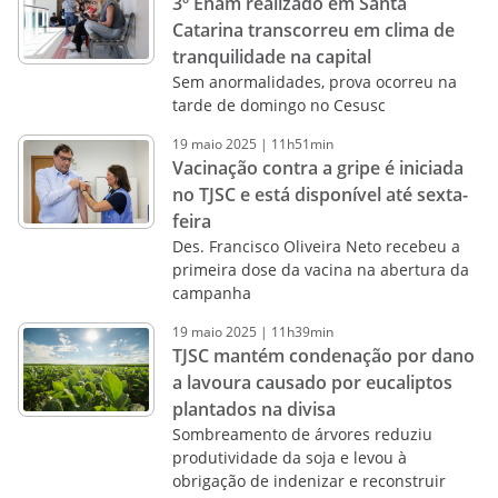
3º Enam realizado em Santa
Catarina transcorreu em clima de
tranquilidade na capital
Sem anormalidades, prova ocorreu na
tarde de domingo no Cesusc
19
maio
2025
|
11h51min
Vacinação contra a gripe é iniciada
no TJSC e está disponível até sexta-
feira
Des. Francisco Oliveira Neto recebeu a
primeira dose da vacina na abertura da
campanha
19
maio
2025
|
11h39min
TJSC mantém condenação por dano
a lavoura causado por eucaliptos
plantados na divisa
Sombreamento de árvores reduziu
produtividade da soja e levou à
obrigação de indenizar e reconstruir