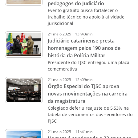
pedagogos do Judiciário
Evento gratuito busca fortalecer o
trabalho técnico no apoio à atividade
jurisdicional
21
maio
2025
|
13h43min
Judiciário catarinense presta
homenagem pelos 190 anos de
história da Polícia Militar
Presidente do TJSC entregou uma placa
comemorativa
21
maio
2025
|
12h09min
Órgão Especial do TJSC aprova
novas movimentações na carreira
da magistratura
Colegiado deferiu reajuste de 5,53% na
tabela de vencimentos dos servidores do
PJSC
21
maio
2025
|
11h41min