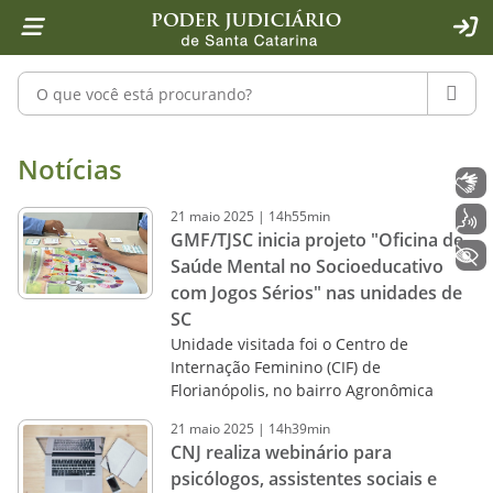
Página inicial
Ir para o conteúdo
Ir para a ferramenta de acessibilidade - Rybená
Ir para o menu principal
Ir para a pesquisa
Ir para o rodapé
Ir para a página inicial
1
2
4
5
6
7
ACE
Pesquisar no portal
PESQU
Notícias - Imprensa - Poder Judiciár
Notícias
Libras
21
maio
2025
|
14h55min
Voz
GMF/TJSC inicia projeto "Oficina de
+ Acessibilidade
Saúde Mental no Socioeducativo
com Jogos Sérios" nas unidades de
SC
Unidade visitada foi o Centro de
Internação Feminino (CIF) de
Florianópolis, no bairro Agronômica
21
maio
2025
|
14h39min
CNJ realiza webinário para
psicólogos, assistentes sociais e