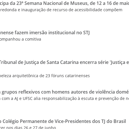
ticipa da 23ª Semana Nacional de Museus, de 12 a 16 de mai
sa-redonda e inauguração de recurso de acessibilidade compõem
rinense fazem imersão institucional no STJ
acompanhou a comitiva
ibunal de Justiça de Santa Catarina encerra série 'Justiça 
eleza arquitetônica de 23 fóruns catarinenses
ra grupos reflexivos com homens autores de violência domé
a com a AJ e UFSC alia responsabilização à escuta e prevenção de 
o Colégio Permanente de Vice-Presidentes dos TJ do Brasil
rer nos dias 26 e 27 de junho