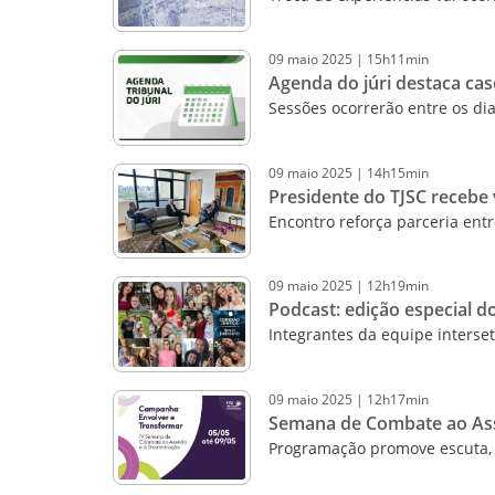
09
maio
2025
|
15h11min
Agenda do júri destaca ca
Sessões ocorrerão entre os di
09
maio
2025
|
14h15min
Presidente do TJSC recebe v
Encontro reforça parceria entr
09
maio
2025
|
12h19min
Podcast: edição especial d
Integrantes da equipe interse
09
maio
2025
|
12h17min
Semana de Combate ao Ass
Programação promove escuta, 