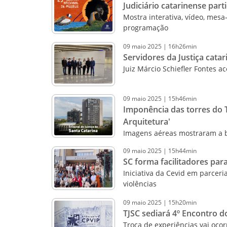
Judiciário catarinense par
Mostra interativa, vídeo, me
programação
09
maio
2025
|
16h26min
Servidores da Justiça cata
Juiz Márcio Schiefler Fontes 
09
maio
2025
|
15h46min
Imponência das torres do Tr
Arquitetura'
Imagens aéreas mostraram a b
09
maio
2025
|
15h44min
SC forma facilitadores pa
Iniciativa da Cevid em parceri
violências
09
maio
2025
|
15h20min
TJSC sediará 4º Encontro d
Troca de experiências vai ocor