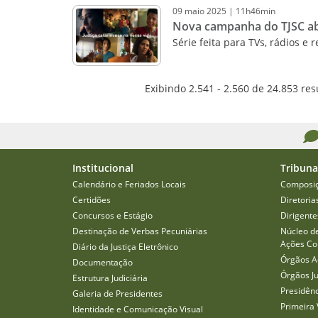
09
maio
2025
|
11h46min
Nova campanha do TJSC abo
Série feita para TVs, rádios e
Exibindo 2.541 - 2.560 de 24.853 res
Institucional
Tribuna
Calendário e Feriados Locais
Composi
Certidões
Diretoria
Concursos e Estágio
Dirigente
Destinação de Verbas Pecuniárias
Núcleo d
Ações Col
Diário da Justiça Eletrônico
Órgãos A
Documentação
Órgãos J
Estrutura Judiciária
Presidên
Galeria de Presidentes
Primeira 
Identidade e Comunicação Visual