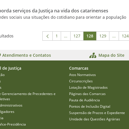
rda serviços da Justiça na vida dos catarinenses
 redes sociais usa situações do cotidiano para orientar a população
ultados
1
...
127
128
129
...
124
Página
Páginas intermediárias Usar ABA
Página
Página
Página
Páginas
P
Atendimento e Contatos
Mapa do Site
l de Justiça
Comarcas
ção
Atos Normativos
s
Circunscrições
s
Lotação de Magistrados
e Gerenciamento de Precedentes e
Páginas das Comarcas
etivas
Pauta de Audiência
dministrativos
Pontos de Inclusão Digital
ulgadores
Suspensão de Prazos e Expediente
cia
Unidade das Questões Agrárias
Vice-Presidência