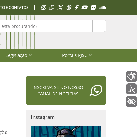
Acessar Instagram
Acessar WhatsApp
Acessar X
Acessar Threads
Acessar Facebook
Acessar YouTube
Acessar Flickr
Acessar SoundClo
TO E CONTATOS
r no portal
PESQUISAR
Legislação
Portais PJSC
Libras
INSCREVA-SE NO NOSSO
Voz
CANAL DE NOTÍCIAS
+ Acessibilidade
Instagram
ação