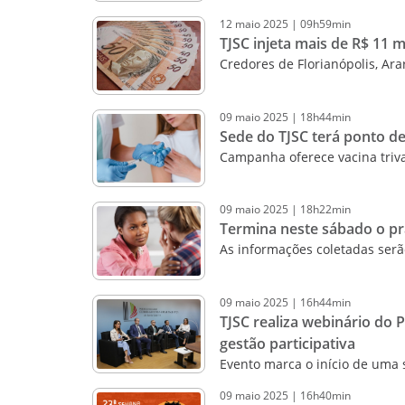
12
maio
2025
|
09h59min
TJSC injeta mais de R$ 11 
Credores de Florianópolis, A
09
maio
2025
|
18h44min
Sede do TJSC terá ponto de
Campanha oferece vacina triv
09
maio
2025
|
18h22min
Termina neste sábado o pr
As informações coletadas serão
09
maio
2025
|
16h44min
TJSC realiza webinário do
gestão participativa
Evento marca o início de uma s
09
maio
2025
|
16h40min