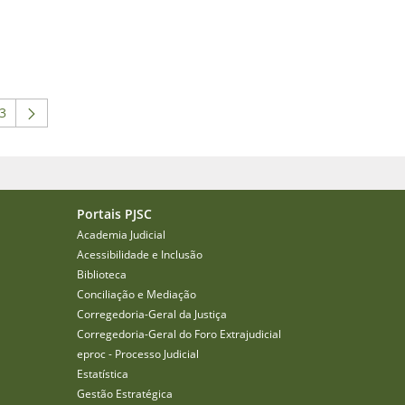
3
 para navegar.
 intermediárias Usar ABA para navegar.
ágina
Portais PJSC
Academia Judicial
Acessibilidade e Inclusão
Biblioteca
Conciliação e Mediação
Corregedoria-Geral da Justiça
Corregedoria-Geral do Foro Extrajudicial
eproc - Processo Judicial
Estatística
Gestão Estratégica