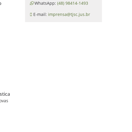
o
WhatsApp:
(48) 98414-1493
E-mail:
imprensa@tjsc.jus.br
e
stica
novas