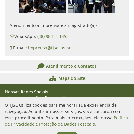
Atendimento à imprensa e a magistrado(a)s:
WhatsApp:
(48) 98414-1493
E-mail:
imprensa@tjsc.jus.br
Atendimento e Contatos
Mapa do Site
Nossas Redes Sociais
Acessar Instagram
Acessar WhatsApp
Acessar X
Acessar Threads
Acessar Facebook
Acessar YouTube
Acessar Flickr
Acessar SoundCloud
O TJSC utiliza cookies para melhorar sua experiência de
navegação. Ao utilizar nossos serviços, você concorda com
Rua Álvaro Millen da Silveira, n. 208
esse procedimento. Para mais informações leia nossa
Política
Florianópolis/SC - CEP: 88020-901
de Privacidade e Proteção de Dados Pessoais
.
(48) 3287-1000