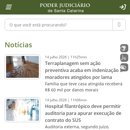
Página inicial
Ir para o conteúdo
Ir para a ferramenta de acessibilidade - Rybená
Ir para o menu principal
Ir para a pesquisa
Ir para o rodapé
Ir para a página inicial
1
2
4
5
6
7
ACE
Pesquisar no portal
PESQU
Notícias - Imprensa - Poder Judiciár
Notícias
Libras
14
julho
2026
|
11h25min
Voz
Terraplanagem sem ação
+ Acessibilidade
preventiva acaba em indenização a
moradores atingidos por lama
Família que teve casa atingida receberá
R$ 60 mil por danos morais
14
julho
2026
|
11h06min
Hospital filantrópico deve permitir
auditoria para apurar execução de
contrato do SUS
Auditoria externa, segundo juízo,