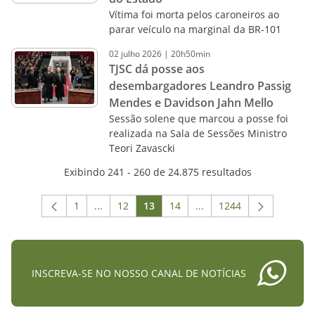
Vítima foi morta pelos caroneiros ao
parar veículo na marginal da BR-101
02
julho
2026
|
20h50min
TJSC dá posse aos
desembargadores Leandro Passig
Mendes e Davidson Jahn Mello
Sessão solene que marcou a posse foi
realizada na Sala de Sessões Ministro
Teori Zavascki
Exibindo 241 - 260 de 24.875 resultados
1
...
12
13
14
...
1244
Página
Páginas intermediárias Usar ABA para navega
Página
Página
Página
Páginas intermediárias 
Página
INSCREVA-SE NO NOSSO CANAL DE NOTÍCIAS