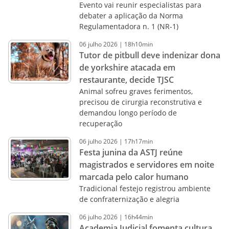
Evento vai reunir especialistas para
debater a aplicação da Norma
Regulamentadora n. 1 (NR-1)
06
julho
2026
|
18h10min
Tutor de pitbull deve indenizar dona
de yorkshire atacada em
restaurante, decide TJSC
Animal sofreu graves ferimentos,
precisou de cirurgia reconstrutiva e
demandou longo período de
recuperação
06
julho
2026
|
17h17min
Festa junina da ASTJ reúne
magistrados e servidores em noite
marcada pelo calor humano
Tradicional festejo registrou ambiente
de confraternização e alegria
06
julho
2026
|
16h44min
Academia Judicial fomenta cultura