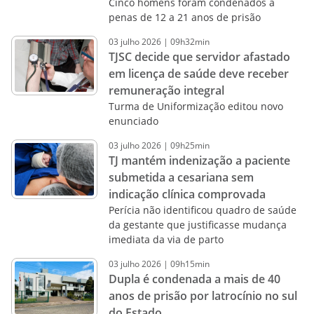
Cinco homens foram condenados a
penas de 12 a 21 anos de prisão
03
julho
2026
|
09h32min
TJSC decide que servidor afastado
em licença de saúde deve receber
remuneração integral
Turma de Uniformização editou novo
enunciado
03
julho
2026
|
09h25min
TJ mantém indenização a paciente
submetida a cesariana sem
indicação clínica comprovada
Perícia não identificou quadro de saúde
da gestante que justificasse mudança
imediata da via de parto
03
julho
2026
|
09h15min
Dupla é condenada a mais de 40
anos de prisão por latrocínio no sul
do Estado