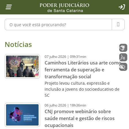
Página inicial
Ir para o conteúdo
Ir para a ferramenta de acessibilidade - Rybená
Ir para o menu principal
Ir para a pesquisa
Ir para o rodapé
Ir para a página inicial
1
2
4
5
6
7
ACE
Pesquisar no portal
PESQU
Notícias - Imprensa - Poder Judiciár
Notícias
Libras
07
julho
2026
|
09h31min
Voz
Caminhos Literários usa arte como
+ Acessibilidade
ferramenta de superação e
transformação social
Projeto levou cultura, expressão e
inclusão a jovens do socioeducativo de
SC
06
julho
2026
|
18h36min
CNJ promove webinário sobre
saúde mental e gestão de riscos
ocupacionais